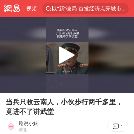
视频
以“新”破局 首发经济点亮城市消费活力
我国编制完成新版全月地质图
台风白海豚登陆地点更新
看守所辅警收受10万获刑1年
台风白海豚进入48小时警戒线
吉林一“温度计大楼”读数爆表
24小时不关空调 电费会更低吗
00:00
02:49
宇树科技王兴兴身家有望超200亿元
Play
Ent
full
村民谈“梅姨”：叫的其实是“媒姨”
当兵只收云南人，小伙步行两千多里，
竟进不了讲武堂
中国养老床位“三连降”
五粮液渠道价一箱上涨近百元
剧说小妖
1
河北