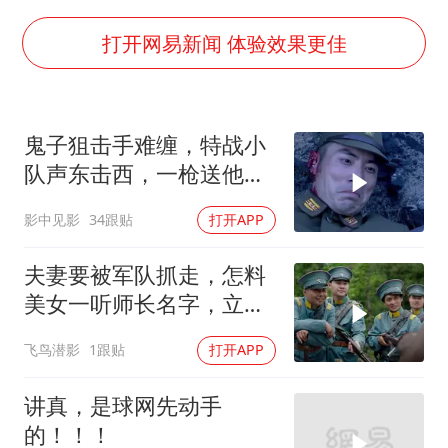
法国下周开始禁止未经同意的电话营销
贵州轮胎子公司获美国退税8136万
打开网易新闻 体验效果更佳
郑国霖回应去景区上班被保安拦下
CIA被曝已秘密设立古巴工作组
鬼子狙击手难缠，特战小
曝韩足协曾为外籍裁判安排性招待
队声东击西，一枪送他上
萧敬腾：不忍心让妻子承受生育的苦
天
影中见影
34跟贴
打开APP
奋进开新局 实干挑大梁
夫妻要被军队抓走，怎料
美女一听师长名字，立马
就笑了
飞鸟潜影
1跟贴
打开APP
讲真，是球网先动手
的！！！