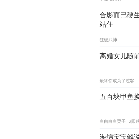
合影而已硬
站住
狂破武神
离婚女儿随前
最终你成为了过客
五百块甲鱼
白白白白栗子
2跟
海绵宝宝解说