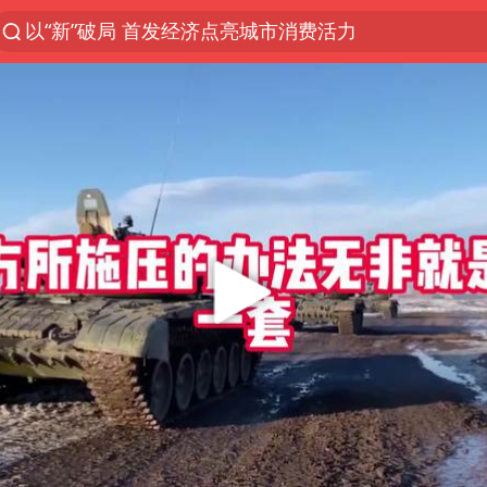
以“新”破局 首发经济点亮城市消费活力
U17国足三战全胜
秋天的第一杯奶茶安排上了吗
美股三大指数集体收跌 西数跌超13%
法国下周开始禁止未经同意的电话营销
台风白海豚登陆地点更新
巡查组提问 工作人员偷用手机查答案
看守所辅警收受10万获刑1年
国家气候中心：8月将有4轮高温过程，部分地区可达4
宇树科技 打新
台风白海豚进入48小时警戒线