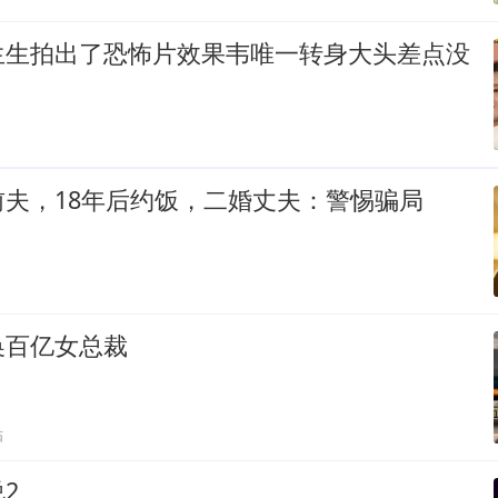
生生拍出了恐怖片效果韦唯一转身大头差点没
夫，18年后约饭，二婚丈夫：警惕骗局
换百亿女总裁
贴
2