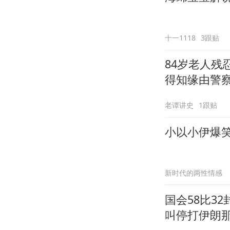
十一1118
3跟贴
84岁老人
得知缘由警
老谭讲史
1跟贴
小以小伊爆
新时代的两性情感
国会58比3
叫停打伊朗