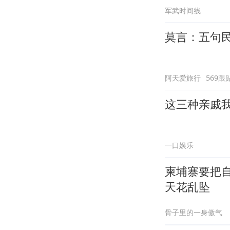
军武时间线
莫言：五句
阿天爱旅行
569跟
这三种亲戚
一口娱乐
柬埔寨要把
天花乱坠
骨子里的一身傲气