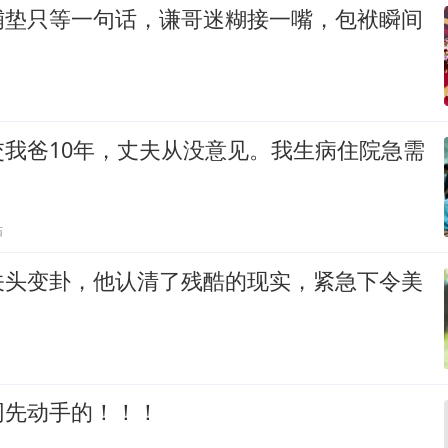
铺垫只等一句话，谦哥迷糊接一嘴，包袱瞬间
交我爸10年，丈夫从没意见。我生病住院急需
贴
关头变卦，他认清了残酷的现实，紧急下令美
网先动手的！！！