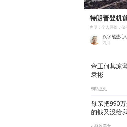
00:00
Play
特朗普登机
声明：个人原创，仅
汉字笔迹心
四川
帝王何其凉
袁彬
朝话熹史
母亲把990
的钱又没给
小怪吃美食