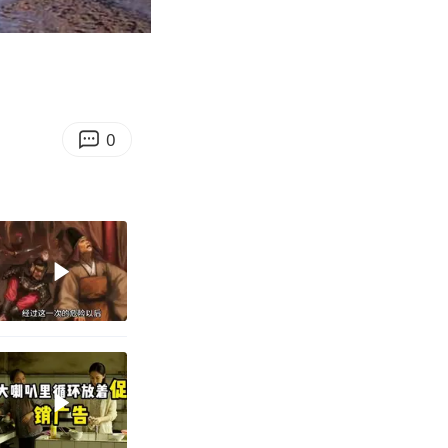
05:36
Enter
fullscreen
0