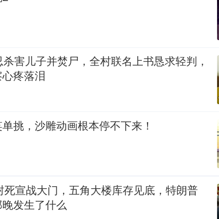
残忍杀害儿子并焚尸，全村联名上书恳求轻判，
察心疼落泪
笑单挑，沙雕动画根本停不下来！
2封死宣战大门，五角大楼库存见底，特朗普
那晚发生了什么