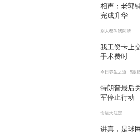
相声：老郭
完成升华
别人都叫我阿腈
我工资卡上
手术费时
今日养生之道
8跟
特朗普最后
军停止行动
命运天注定
讲真，是球