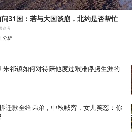
贵州轮胎子公司获美国退税8136万
郑国霖回应去景区上班被保安拦下
前问31国：若与大国谈崩，北约是否帮忙
曝韩足协曾为外籍裁判安排性招待
供参考
深圳地面沉降致车辆损坏系谣言
理分析
OpenAI免费版将升级为GPT-5.6 Luna
中方回应是否在太平洋海底开采稀土
薄 朱祁镇如何对待陪他度过艰难俘虏生涯的
奋进开新局 实干挑大梁
万拆迁款全给弟弟，中秋喊穷，女儿笑怼：你
我