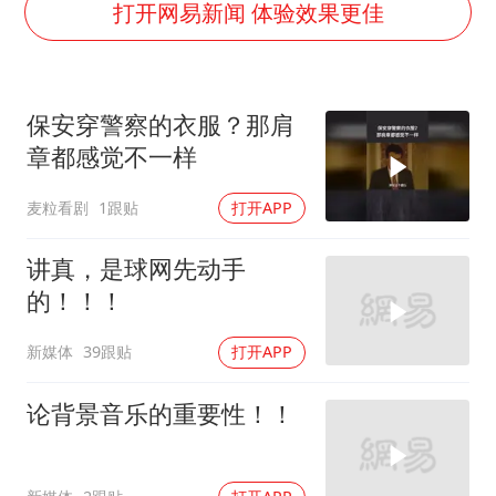
上半年国内居民出游人次34.63亿
打开网易新闻 体验效果更佳
美国最大水库水位降至有记录以来最低
四川宜宾市珙县发生3.4级地震
保安穿警察的衣服？那肩
刘浩存百花奖开幕式红裙起舞
章都感觉不一样
店主称换“青海拉面”招牌后生意更好
麦粒看剧
1跟贴
打开APP
张本智和：零封向鹏不意外
习近平心系体育强国建设
讲真，是球网先动手
的！！！
新媒体
39跟贴
打开APP
论背景音乐的重要性！！