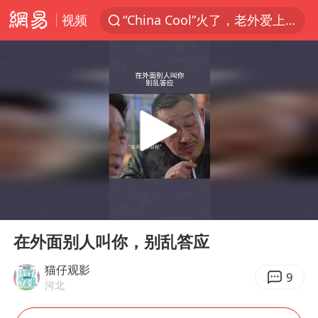
视频
“China Cool”火了，老外爱上中国避暑游
台风白海豚闭眼浙江上海处于危险半圆
伊斯兰版北约来了吗
香港宏福苑火灾或由烟头引起
中国父女泰国骑摩托车坠崖1死1伤
网约车司机充电时猝死保险拒赔
周末打虎 宋致远被查
00:00
00:11
白海豚将正面袭击贯穿浙江
Play
Ent
full
《三角洲行动》外挂开发者获刑4年
在外面别人叫你，别乱答应
浙江台州《告全体市民书》
猫仔观影
9
河北
多个明星演唱会取消