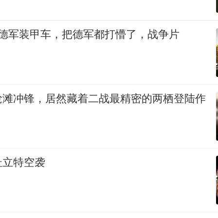
轰德军装甲车，把德军都打懵了，战争片
抢滩冲锋，居然藏着二战最精密的两栖登陆作
杜立特空袭