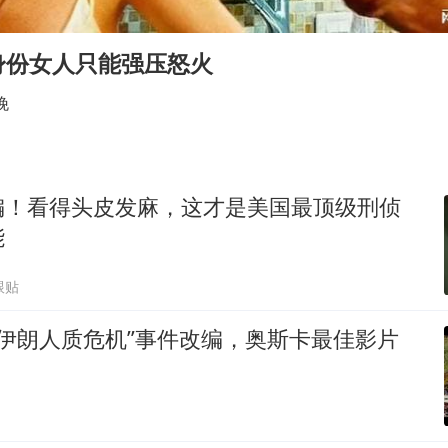
多地要求领导干部带头休假
村民谈“梅姨”：叫的其实是“媒姨”
身份女人只能强压怒火
泰国一女公务员妆容引争议 本人回应
晚
郑国霖回应去景区上班被保安拦下
感觉全东北都在等7号
东方甄选被判赔偿江小白30万元
编！看得头皮发麻，这才是美国最顶级刑侦
奋进开新局 实干挑大梁
能
跟贴
9年伊朗人质危机”事件改编，奥斯卡最佳影片