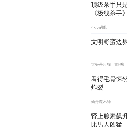
顶级杀手只
《极线杀手
小步胡侃
文明野蛮边
大头是只猫
4跟贴
看得毛骨悚
炸裂
仙舟魔术师
肾上腺素飙
比男人凶猛