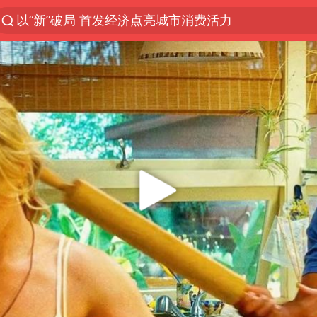
以“新”破局 首发经济点亮城市消费活力
中方回应是否在太平洋海底开采稀土
宇树科技发行价格150.80元/股
外交部发言人就广岛核爆81周年等答记者问
吉林一“温度计大楼”读数爆表
贵州轮胎子公司获美国退税8136万
台风白海豚影响中国已成定局
我国编制完成新版全月地质图
中国五箭齐发反制美国
27岁女子成组织卖淫集团主犯被通缉
女子利用漏洞0元薅走3000多件家电