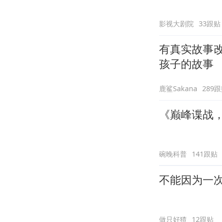
影视大剧院
33跟贴
有真实故事
孩子的故事
鹿鲨Sakana
289
《巅峰谍战
碗晚科普
141跟贴
不能因为一
做只好猹
12跟贴