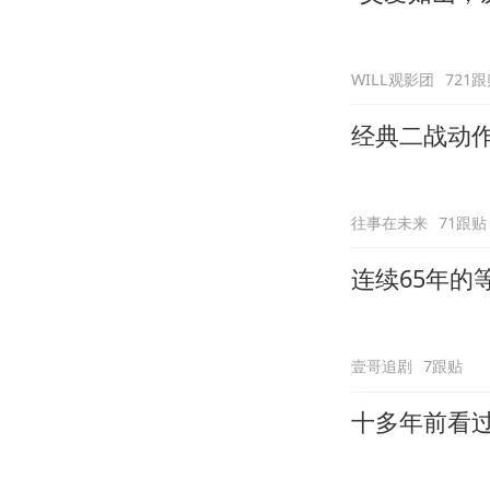
WILL观影团
721
经典二战动
往事在未来
71跟贴
连续65年
壹哥追剧
7跟贴
十多年前看