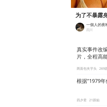
00:00
Play
为了不暴露
一個人的夜
四川
真实事件改
片，全程高
两面包夹芋头
269
根据“197
四夕君
21跟贴