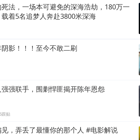
死法，一场本可避免的深海浩劫，180万一
载着5名追梦人奔赴3800米深海
年阴影！！！至今不敢二刷
人强强联手，围剿悍匪揭开陈年恩怨
66跟贴
见，弄丢了最懂你的那个人 #电影解说