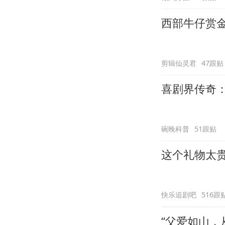
西部牛仔赏
剪辑仙灵君
47跟贴
喜剧界传奇
碗晚科普
51跟贴
这个礼物太
快乐追剧吧
516跟
“父爱如山，