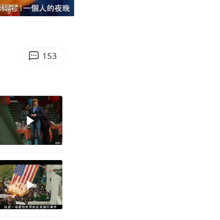
00:46
Enter
fullscreen
153