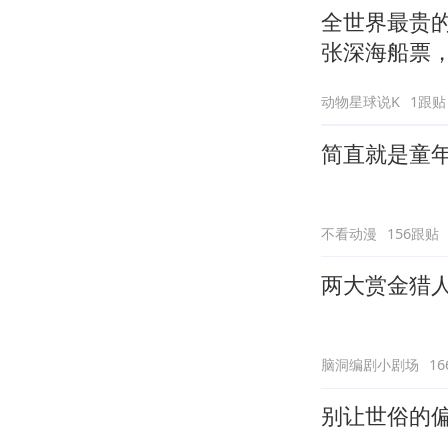
全世界最贵的
张深海船票，
动物星球说K
1跟贴
简直就是童
不看动漫
156跟贴
两大赏金猎
脑洞编剧小剧场
1
别让世俗的偏