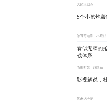
大的漠叔叔
5个小孩炮
憨哥哥电影
78跟贴
看似无脑的
战体系
简影时光
89跟贴
影视解说，
优趣纪史记