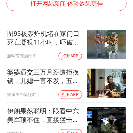
泰国一女公务员妆容引争议 本人回应
打开网易新闻 体验效果更佳
多地要求领导干部带头休假
女子利用漏洞0元薅走3000多件家电
图95核轰炸机堵在家门口
东方甄选被判赔偿江小白30万元
死亡凝视11小时，吓破胆
奋进开新局 实干挑大梁
的日本多绝望？
趣味萌宠的日常
打开APP
婆婆逼交三万月薪遭拒换
锁，儿媳一言不发，五天
后丈夫收传票
娱乐圈的笔娱君
打开APP
伊朗果然聪明：眼看中东
美军顶不住，直接猛击要
害，特朗普怂了