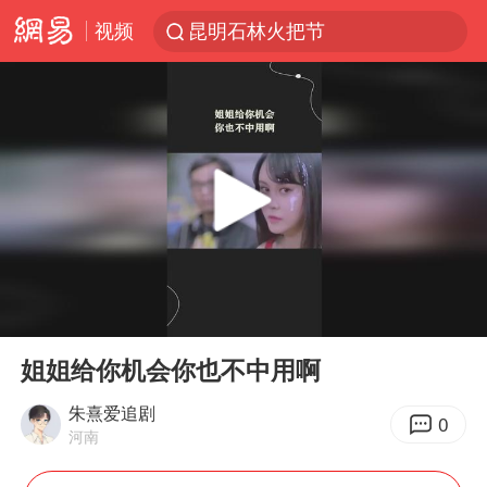
视频
昆明石林火把节
63岁关之琳否认与27岁模特恋情
外交部发言人就广岛核爆81周年等答记者问
27岁女子成组织卖淫集团主犯被通缉
我国编制完成新版全月地质图
贵州轮胎子公司获美国退税8136万
胡塞武装袭扰红海航运行动升级
00:00
00:36
郑国霖回应去景区上班被保安拦下
Play
Ent
full
80后女柜员逆袭成4200亿银行副行长
姐姐给你机会你也不中用啊
感觉全东北都在等7号
朱熹爱追剧
0
河南
扎哈罗娃批广岛市长不提美国原子弹