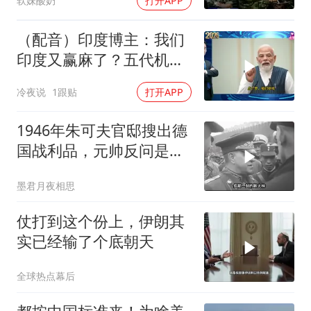
软妹酸奶
打开APP
（配音）印度博主：我们
印度又赢麻了？五代机还
没搞利索，六代机标签先
冷夜说
1跟贴
打开APP
贴上了，欧洲还排着队求
合作
1946年朱可夫官邸搜出德
国战利品，元帅反问是否
需辞职
墨君月夜相思
仗打到这个份上，伊朗其
实已经输了个底朝天
全球热点幕后