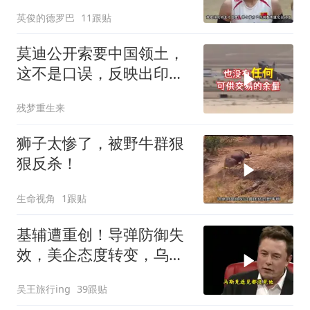
勇为她选替补
英俊的德罗巴
11跟贴
莫迪公开索要中国领土，
这不是口误，反映出印度
内政危机的总爆发
残梦重生来
狮子太惨了，被野牛群狠
狠反杀！
生命视角
1跟贴
基辅遭重创！导弹防御失
效，美企态度转变，乌处
境艰难
吴王旅行ing
39跟贴