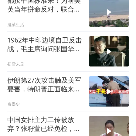
都按中国标准来！为啥美
英当年拼命反对，联合国
反而全盘接受？
鬼菜生活
1962年中印边境自卫反击
战，毛主席询问张国华能
否获胜
初雪未见
伊朗第27次攻击触及美军
要害，特朗普正面临来自
三个方向的挑战
奇墨史
中国女排主力二传被放
弃？张籽萱已经免检，赵