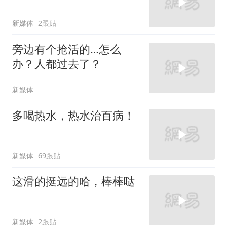
新媒体
2跟贴
旁边有个抢活的…怎么
办？人都过去了？
新媒体
多喝热水，热水治百病！
新媒体
69跟贴
这滑的挺远的哈，棒棒哒
新媒体
2跟贴