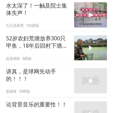
水太深了！一触及院士集
体失声！
孔孔说体育
726跟贴
52岁农妇荒塘放养300只
甲鱼，18年后回村下塘瞬
间傻眼
起喜电影
8跟贴
讲真，是球网先动手
的！！！
新媒体
39跟贴
论背景音乐的重要性！！