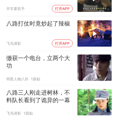
沉，这话欠考虑！
开车要双手
打开APP
八路打仗时竟炒起了辣椒
飞鸟潜影
打开APP
缴获一个电台，立两个大
功
明星人物八卦
1跟贴
八路三人刚走进树林，不
料队长看到了诡异的一幕
飞鸟潜影
1跟贴