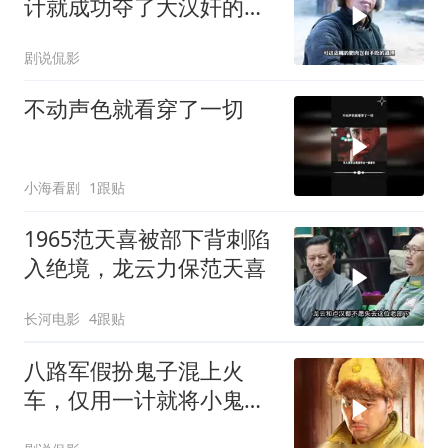
计就成功夺了大汉奸的配
枪
剧说侃影
不动声色就看穿了一切
小海看剧
1跟贴
1965范天喜被部下背刺陷
入绝境，龙云力保范天喜
长河电影
4跟贴
八路军假扮鬼子混上火
车，仅用一计就将小鬼子
歼灭