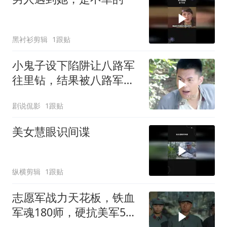
黑衬衫剪辑
1跟贴
小鬼子设下陷阱让八路军
往里钻，结果被八路军团
灭
剧说侃影
1跟贴
美女慧眼识间谍
纵横剪辑
1跟贴
志愿军战力天花板，铁血
军魂180师，硬抗美军5个
师五天五夜