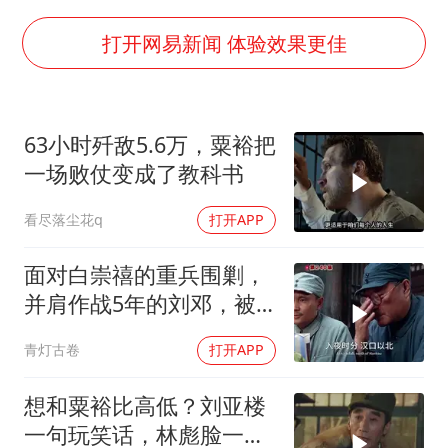
36岁男演员成景区NPC后人气爆棚
上四休三，但降薪1000元，你接受吗？
打开网易新闻 体验效果更佳
乐享全民健身 共筑健康中国
63小时歼敌5.6万，粟裕把
一场败仗变成了教科书
看尽落尘花q
打开APP
面对白崇禧的重兵围剿，
并肩作战5年的刘邓，被
迫分开行动
青灯古卷
打开APP
想和粟裕比高低？刘亚楼
一句玩笑话，林彪脸一