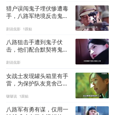
猎户误闯鬼子埋伏惨遭毒
手，八路军绝境反击鬼子
狙击手
剧说侃影
1跟贴
八路狙击手遭到鬼子伏
击，他们配合默契将鬼子
斩杀殆尽
剧说侃影
女战士发现罐头箱里有手
雷，为保护队友竟舍己为
人
啵啵说
1跟贴
八路军有勇有谋，仅用一