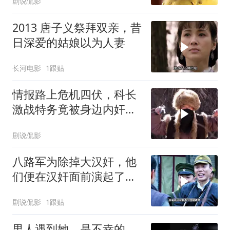
剧说侃影
2013 唐子义祭拜双亲，昔
日深爱的姑娘以为人妻
长河电影
1跟贴
情报路上危机四伏，科长
激战特务竟被身边内奸暗
中偷袭
剧说侃影
八路军为除掉大汉奸，他
们便在汉奸面前演起了双
簧
剧说侃影
1跟贴
男人遇到她，是不幸的