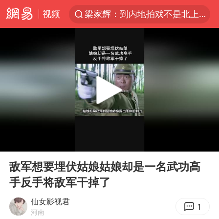
视频
梁家辉：到内地拍戏不是北上是回归
情侣平潭拍日出坠崖1死1伤
西湖突现狂风暴雨 游客瞬间被浇透
白海豚将正面袭击贯穿浙江
《欢迎来龙餐馆》口碑
几元成本的AI广告导致千万市值蒸发
商场现钱学森巨幅海报 负责人回应
00:00
00:41
杭州全市有序停课
Play
Ent
full
“不怕六爷挂得多 就怕六爷挂一颗”
敌军想要埋伏姑娘姑娘却是一名武功高
手反手将敌军干掉了
全民健身事业高质量发展
WTT瑞典大满贯女单签表出炉
仙女影视君
1
河南