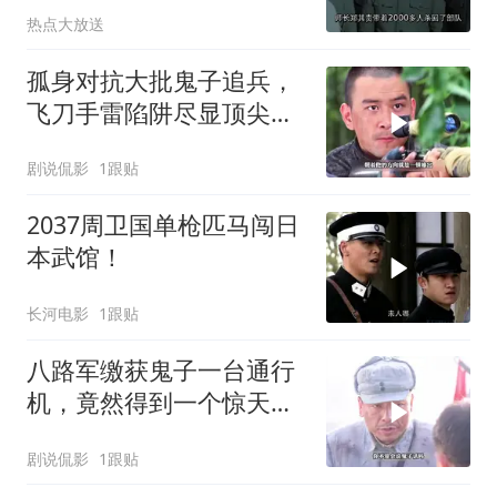
热点大放送
孤身对抗大批鬼子追兵，
飞刀手雷陷阱尽显顶尖狙
击实力
剧说侃影
1跟贴
2037周卫国单枪匹马闯日
本武馆！
长河电影
1跟贴
八路军缴获鬼子一台通行
机，竟然得到一个惊天秘
密
剧说侃影
1跟贴