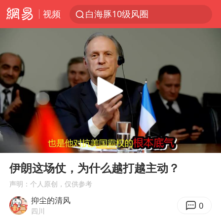
视频
白海豚10级风圈
上海轨交全网络地面高架区段限速运行
跨界融合拉长夏日经济消费链条
白海豚逼近浙闽沿海
拜登前列腺癌恶化
四川宜宾5.5级地震后余震为何不断
上海中心城区暴雨预警由橙变红
00:00
10:53
2026年7月份居民消费价格同比上涨0.5%
Play
Ent
full
武契奇会见泽连斯基有何意图
伊朗这场仗，为什么越打越主动？
2026“未录满”本科专业排行榜出炉
声明：个人原创，仅供参考
抑尘的清风
浙江海域将现5到8米巨浪到狂浪
0
四川