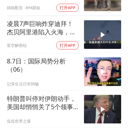
娟姐配音
894跟贴
打开APP
凌晨7声巨响炸穿迪拜！
杰贝阿里港陷入火海，美
军弹药库告急让中东盟友
星空解密站
打开APP
彻底心寒
8.7日：国际局势分析
（06）
记录生活日常阿蜴
特朗普叫停对伊朗动手，
美国却悄悄关了5个领事
馆，这才是真问题
侃侃世界之最