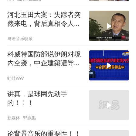
河北玉田大案：失踪者突
然来电，背后真相令人震
惊
粤语音乐喷泉
科威特国防部说伊朗对境
內空袭，中企建築遭导弹
击中｜介文汲.谢寒冰.张
蛙哇WW
延廷｜辣晚报20260806
讲真，是球网先动手
的！！！
新媒体
55跟贴
论背景音乐的重要性！！