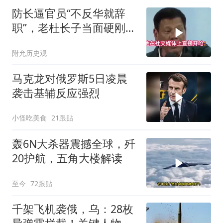
防长逼官员“不反华就辞
职”，老杜长子当面硬刚：
你凭什么？
附允历史观
马克龙对俄罗斯5日凌晨
袭击基辅反应强烈
小怪吃美食
21跟贴
轰6N大杀器震撼全球，歼
20护航，五角大楼解读
至今
72跟贴
千架飞机袭俄，乌：28枚