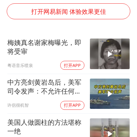
“伊斯兰版北约”出现
打开网易新闻 体验效果更佳
台铃电动车仅骑一年就断电趴窝
以军士兵把枪口对准中国记者
白海豚在海上打了个结
梅姨真名谢家梅曝光，即
方桃子代言广告视频已下架
将受审
上海大部迎大暴雨
粤语音乐喷泉
打开APP
外国游客的“中国游三件套”火了
中方亮剑黄岩岛后，美军
一周大涨超7% 金价为何突然上涨
司令发声：不允许任何国
构建更高水平的全民健身公共服务体系
家主宰印太
许侶很机智
打开APP
美国人做圆柱的方法堪称
一绝