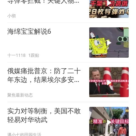
导弹零拦截！关键人物被
杀，普京2动作
小彻
海绵宝宝解说6
十一1118
1跟贴
俄媒痛批普京：防了二十
年东边，结果埃尔多安把
后院抄了
聚焦最新动态
实力对等制衡，美国不敢
轻易对华动武
潘小七的田园生活