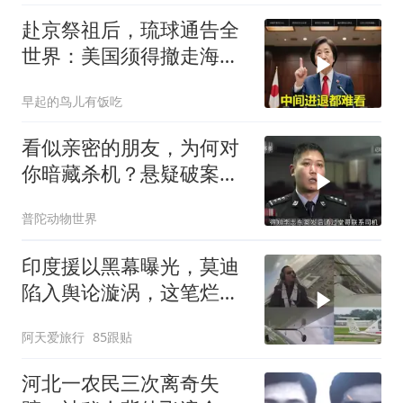
赴京祭祖后，琉球通告全
世界：美国须得撤走海马
斯，日本陷入被动
早起的鸟儿有饭吃
看似亲密的朋友，为何对
你暗藏杀机？悬疑破案揭
秘
普陀动物世界
印度援以黑幕曝光，莫迪
陷入舆论漩涡，这笔烂账
如何收场
阿天爱旅行
85跟贴
河北一农民三次离奇失