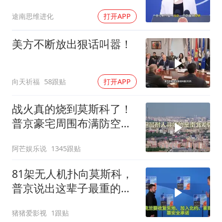
中国预判果真应验
途南思维进化
打开APP
美方不断放出狠话叫嚣！
向天祈福
58跟贴
打开APP
战火真的烧到莫斯科了！
普京豪宅周围布满防空
塔，大战一触即发2
阿芒娱乐说
1345跟贴
81架无人机扑向莫斯科，
普京说出这辈子最重的一
句话
猪猪爱影视
1跟贴