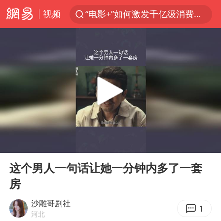
视频
“电影+”如何激发千亿级消费新活力？
福建泉州市委书记张毅恭被查
我国货物贸易进出口超30万亿元
曝韩国足协为外籍裁判员安排色情招待
向鹏0-3不敌张本智和
佛山通报笔试前13被淘汰后5名进体检
“新疆阿勒泰八月能滑雪”不实
00:00
00:31
广东雷州通报特教老师招聘违规事件
Play
Ent
full
“立秋的第一杯奶茶”又爆单了
这个男人一句话让她一分钟内多了一套
房
陈幸同晋级WTT横滨冠军赛8强
泰国枪击案凶手先杀祖父母后行凶
沙雕哥剧社
1
河北