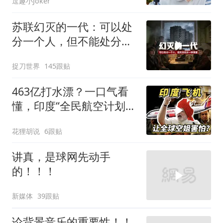
逗趣小Joker
苏联幻灭的一代：可以处
分一个人，但不能处分一
种渴望
捉刀世界
145跟贴
463亿打水漂？一口气看
懂，印度“全民航空计划”
翻车史！
花狸胡说
6跟贴
讲真，是球网先动手
的！！！
新媒体
39跟贴
论背景音乐的重要性！！