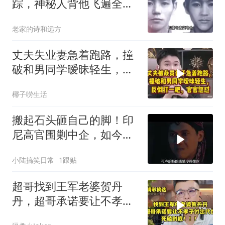
踪，神秘人背他飞遍全中
国，幕后真相是什么
老家的诗和远方
丈夫失业妻急着跑路，撞
破和男同学暧昧轻生，反
倒打一耙官官怒怼
椰子唠生活
搬起石头砸自己的脚！印
尼高官围剿中企，如今烂
摊子没人收
小陆搞笑日常
1跟贴
超哥找到王军老婆贺丹
丹，超哥承诺要让不孝子
付出代价，死磕到底