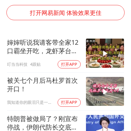
超颖电子拟投资20.86亿建设新项目
山东一元代青花杯离奇失踪
打开网易新闻 体验效果更佳
国防部：中国军队坚决反制任何闹海挑衅图谋
宇树科技中一签需缴款7.54万元
婶婶听说我请客带全家12
两名乘客在飞机上因调节座椅起冲突
口霸坐开吃，龙虾茅台点
山东潍坊发布大风黄色预警
到飞起，我没发
叮当当科技
4跟贴
打开APP
夯实基础开新局
被关七个月后马杜罗首次
开口！
我知道你的眼泪只是一种无奈
打开APP
特朗普被做局了？刚宣布
停战，伊朗代防长交底，