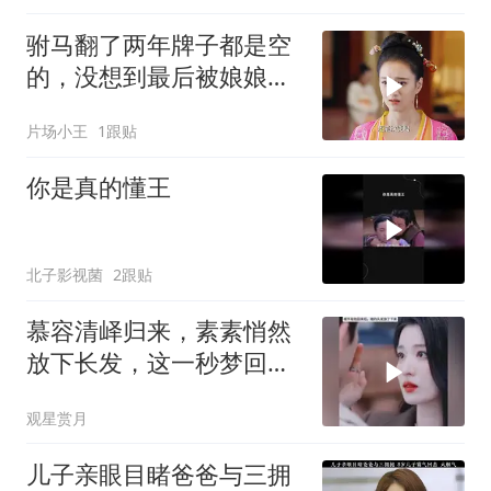
驸马翻了两年牌子都是空
的，没想到最后被娘娘助
攻了
片场小王
1跟贴
你是真的懂王
北子影视菌
2跟贴
慕容清峄归来，素素悄然
放下长发，这一秒梦回从
前
观星赏月
儿子亲眼目睹爸爸与三拥