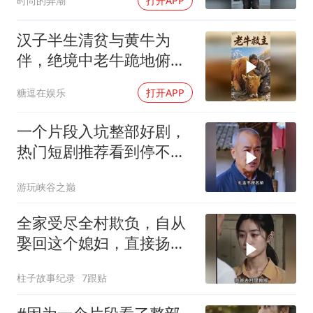
时尚的弄潮
打开APP
汉子半生清贫与黄牛为
伴，绝境中老牛跪地俯身
舍命救主
糖逗在娱乐
打开APP
一个片段入坑整部好剧，
热门短剧推荐看到停不下
来
游玩峡谷之巅
全家受尽全村欺负，自从
娶回这个媳妇，直接扬眉
吐气
柱子故事纪录
7跟贴