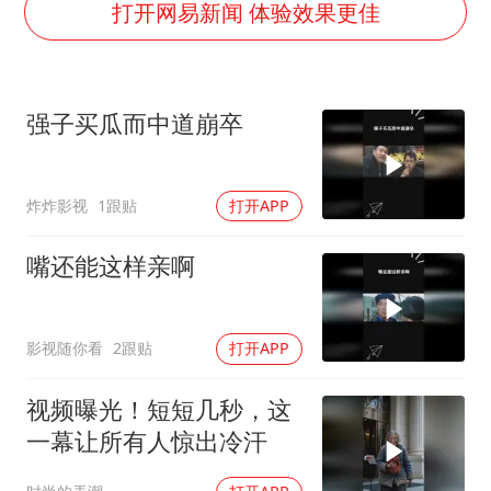
国防部：中国军队坚决反制任何闹海挑衅图谋
打开网易新闻 体验效果更佳
百花奖开幕式
国乒男单横滨冠军赛全军覆没
强子买瓜而中道崩卒
胡彦斌获《歌手2026》歌王
东航：国内客票提前14天免费退改
炸炸影视
1跟贴
打开APP
38岁演员求职万岁山NPC成功
“今天得有40℃了吧 为啥还不预警”
嘴还能这样亲啊
夯实基础开新局
影视随你看
2跟贴
打开APP
视频曝光！短短几秒，这
一幕让所有人惊出冷汗