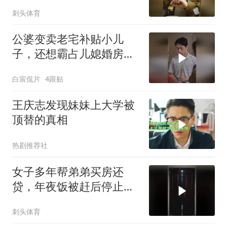
刺头体育
公婆变卖老宅补贴小儿
子，还想霸占儿媳婚房，
最终幡然醒悟
白宸侃片
4跟贴
王庆志发现妹妹上大学被
顶替的真相
热剧推荐社
女子多年帮弟弟买房还
贷，年夜饭被赶后停止转
账，全家崩溃
刺头体育