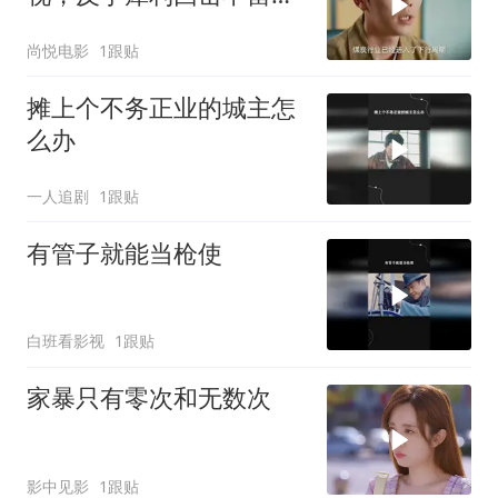
面，面试官被说得哑口无
尚悦电影
1跟贴
言
摊上个不务正业的城主怎
么办
一人追剧
1跟贴
有管子就能当枪使
白班看影视
1跟贴
家暴只有零次和无数次
影中见影
1跟贴