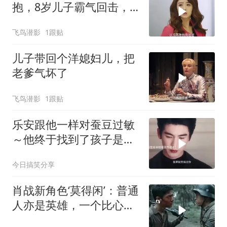
抱，8岁儿子霸气回击，
太解气
飞鸟潜影
1跟贴
儿子带回个洋媳妇儿，把
老爹气坏了
飞鸟潜影
1跟贴
乐安跟他一样对蚕豆过敏
～他终于找到了孩子是他
的证据
今日搞笑分享
肖战新角色‘莫得闲’：普通
人亦是英雄，一个比心暖
人心