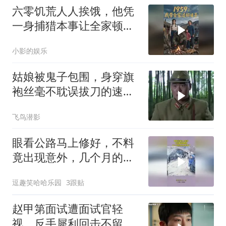
六零饥荒人人挨饿，他凭
一身捕猎本事让全家顿顿
吃肉
小影的娱乐
姑娘被鬼子包围，身穿旗
袍丝毫不耽误拔刀的速
度，完虐鬼子
飞鸟潜影
眼看公路马上修好，不料
竟出现意外，几个月的功
夫全白费了！
逗趣笑哈哈乐园
3跟贴
赵甲第面试遭面试官轻
视，反手犀利回击不留情