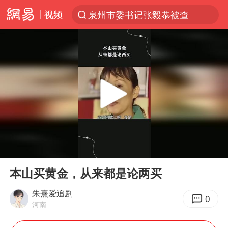
视频
泉州市委书记张毅恭被查
“电影+”如何激发千亿级消费新活力？
台风白海豚已进入24小时警戒线
全球首个长时储能一体化产业园量产
名创优品回应女子吐槽内裤质量差
中巨芯：上半年归母净利润1405.77万元
四川宜宾市高县4.9级地震致1人死亡
00:00
00:44
中国女篮70-67险胜尼日利亚女篮
Play
Ent
full
上海：台风白海豚或将带来龙卷风
本山买黄金，从来都是论两买
U17国足点球大战淘汰河床晋级决赛
朱熹爱追剧
0
河南
秋天的第一杯奶茶到底有多火