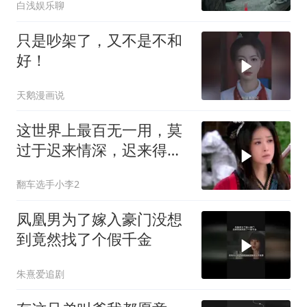
白浅娱乐聊
只是吵架了，又不是不和
好！
天鹅漫画说
这世界上最百无一用，莫
过于迟来情深，迟来得深
情比草还轻贱
翻车选手小李2
凤凰男为了嫁入豪门没想
到竟然找了个假千金
朱熹爱追剧