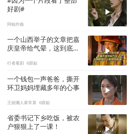
#因为一个片段看了整部
好剧#
阿鲲作曲
一个山西举子的文章把嘉
庆皇帝给气晕，这到底是
什么样的文章呢
行者看剧
6跟贴
一个钱包一声爸爸，撕开
环卫妈妈埋藏多年的心事
王姐懒人家常菜
6跟贴
省委书记下乡吃饭，被农
户狠狠上了一课！