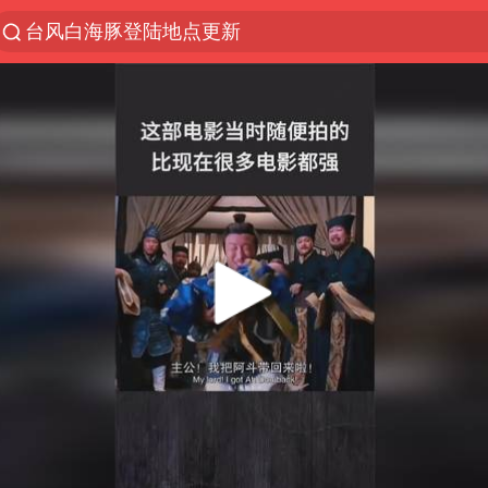
台风白海豚登陆地点更新
以“新”破局 首发经济点亮城市消费活力
台风白海豚进入48小时警戒线
佛得角门将亮相智利俱乐部主场
中方回应是否在太平洋海底开采稀土
看守所辅警收受10万获刑1年
宇树科技发行价格150.80元/股
宇树科技王兴兴身家有望超200亿元
五粮液渠道价一箱上涨近百元
CIA被曝已秘密设立古巴工作组
法国下周开始禁止未经同意的电话营销