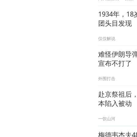
1934年，
团头目发现
仅仅解说
难怪伊朗导
宣布不打了
外围打击
赴京祭祖后
本陷入被动
一饮山河
梅德韦杰夫