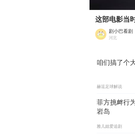
00:00
Play
这部电影当
剧小巴看剧
河北
咱们搞了个
赫逗足球解说
菲方挑衅行
岩岛
雅儿姐爱追剧