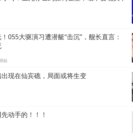
！055大驱演习遭潜艇“击沉”，舰长直言：
死
6跟贴
船出现在仙宾礁，局面或将生变
网先动手的！！！