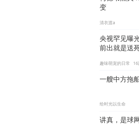
变
清衣渡a
央视罕见曝光
前出就是送
趣味萌宠的日常
1
一艘中方拖
给时光以生命
讲真，是球