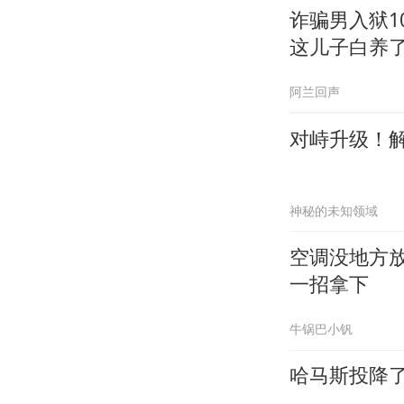
诈骗男入狱1
这儿子白养
阿兰回声
对峙升级！解
神秘的未知领域
空调没地方
一招拿下
牛锅巴小钒
哈马斯投降