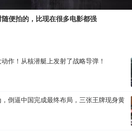
24小时不关空调 电费会更低吗
把党建设得更加坚强有力
时随便拍的，比现在很多电影都强
村民谈“梅姨”：叫的其实是“媒姨”
中国养老床位“三连降”
哪吒汽车南宁工厂设备降价20%拍卖
贵州轮胎子公司获美国退税8136万
大动作！从核潜艇上发射了战略导弹！
郑国霖回应去景区上班被保安拦下
奋进开新局 实干挑大梁
为，倒逼中国完成最终布局，三张王牌现身黄