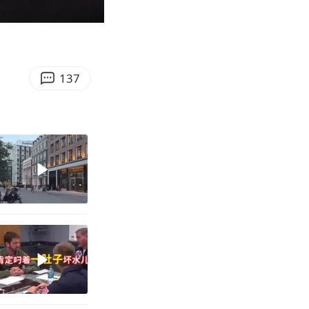
00:28
Enter
fullscreen
137