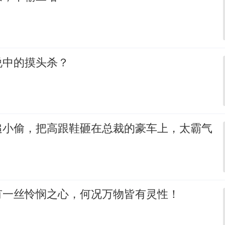
说中的摸头杀？
追小偷，把高跟鞋砸在总裁的豪车上，太霸气
有一丝怜悯之心，何况万物皆有灵性！