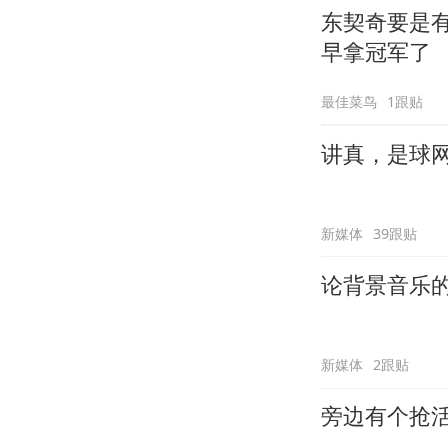
东契奇要是
早拿冠军了
最佳菜鸟
1跟贴
讲真，是球
新媒体
39跟贴
论背景音乐
新媒体
2跟贴
旁边有个抢