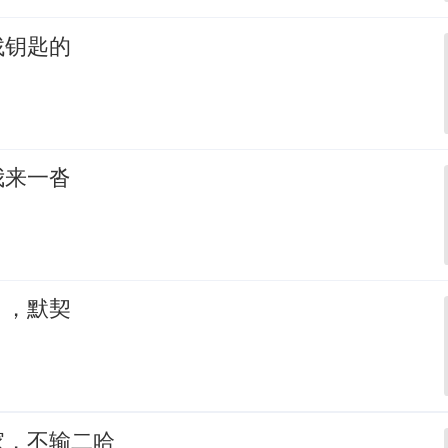
找钥匙的
我来一沓
，，默契
家，不输二哈