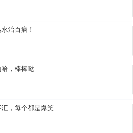
热水治百病！
的哈，棒棒哒
事汇，每个都是爆笑