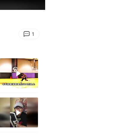
00:46
Enter
fullscreen
1