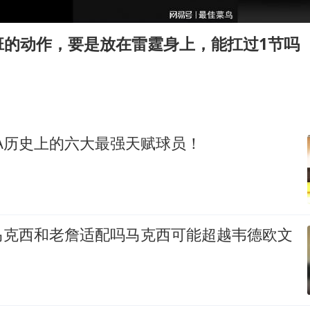
胡彦斌获《歌手2026》歌王
名创优品回应女子吐槽内裤质量差
班的动作，要是放在雷霆身上，能扛过1节吗
飞机票免费退改真的来了
秋天的第一杯奶茶到底有多火
2名小孩玩手机低头幅度近乎折叠
38岁演员求职万岁山NPC成功
A历史上的六大最强天赋球员！
国防部：中国军队坚决反制任何闹海挑衅图谋
夯实基础开新局
马克西和老詹适配吗马克西可能超越韦德欧文