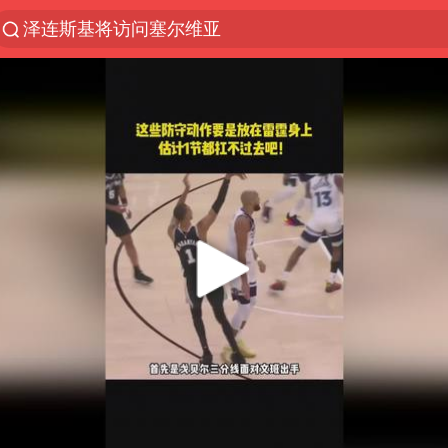
泽连斯基将访问塞尔维亚
“电影+”如何激发千亿级消费新活力？
台风白海豚已进入24小时警戒线
泉州市委书记张毅恭被查
秘鲁和墨西哥宣布恢复外交关系
沙特土耳其巴基斯坦签署共同防务协议
中医教你一招提升气血
台风白海豚或吞并鲸鱼 登陆地点更新
全球首个长时储能一体化产业园量产
四川宜宾市高县4.9级地震致1人死亡
老中医：立秋后养心是关键