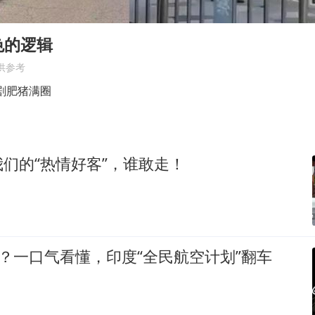
U17国足1分钟轰2球
法国下周开始禁止未经同意的电话营销
色的逻辑
泰国一女公务员妆容引争议 本人回应
供参考
24小时不关空调 电费会更低吗
剧肥猪满圈
村民谈“梅姨”：叫的其实是“媒姨”
中国养老床位“三连降”
们的“热情好客”，谁敢走！
哪吒汽车南宁工厂设备降价20%拍卖
奋进开新局 实干挑大梁
漂？一口气看懂，印度“全民航空计划”翻车