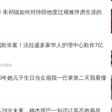
薄 朱祁镇如何对待陪他度过艰难俘虏生涯的
利欺诈案！法拉盛多家华人护理中心欺诈7亿
342跟贴
20年她儿子生日当众扇我一巴掌第二天我看懂
逃28次未果，穆杰塔巴一句话让其不敢再提