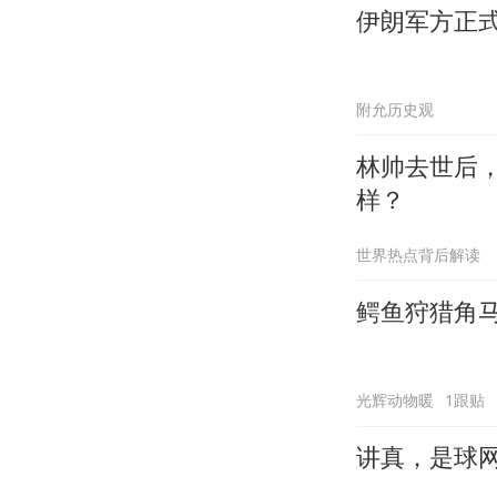
伊朗军方正
附允历史观
林帅去世后
样？
世界热点背后解读
鳄鱼狩猎角
光辉动物暖
1跟贴
讲真，是球