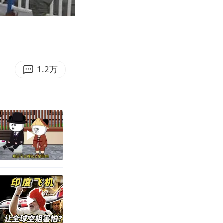
04:49
Enter
fullscreen
1.2万