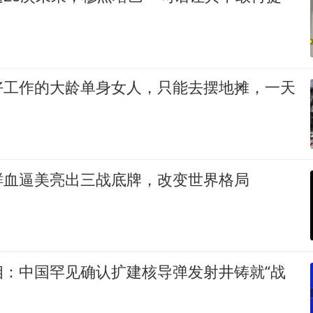
好工作的大龄单身女人，只能去摆地摊，一天
鲜血逼美亮出三战底牌，改变世界格局
相：中国罕见确认扩建核导弹发射井铸就“战