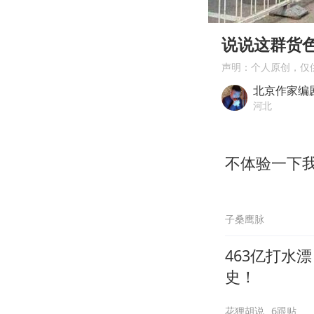
00:00
Play
说说这群货
声明：个人原创，仅
北京作家编
河北
不体验一下我
子桑鹰脉
463亿打水
史！
花狸胡说
6跟贴