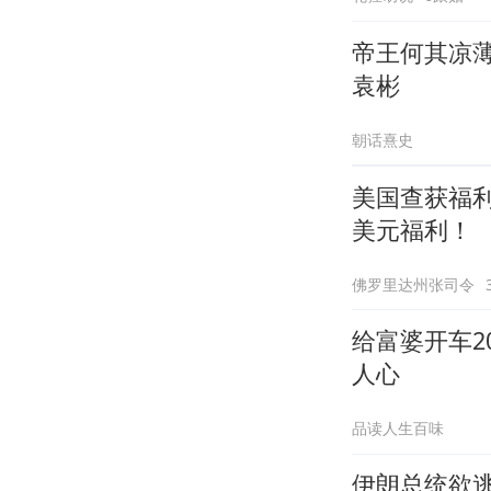
帝王何其凉
袁彬
朝话熹史
美国查获福
美元福利！
佛罗里达州张司令
给富婆开车
人心
品读人生百味
伊朗总统欲