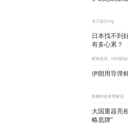
吴王旅行ing
日本找不到
有多心累？
硬核老高
1033跟贴
伊朗用导弹
陈腕特色体育解说
大国重器亮
略底牌”