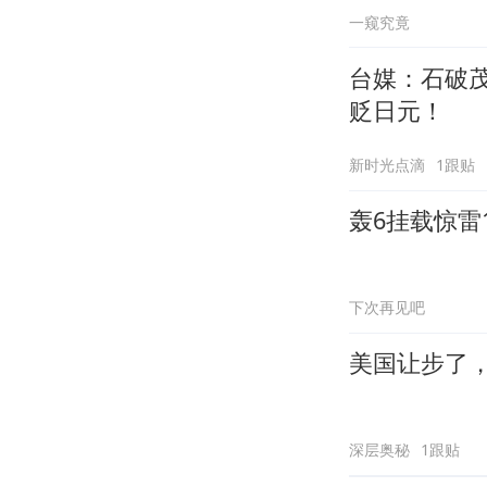
一窥究竟
台媒：石破
贬日元！
新时光点滴
1跟贴
轰6挂载惊雷
下次再见吧
美国让步了
深层奥秘
1跟贴