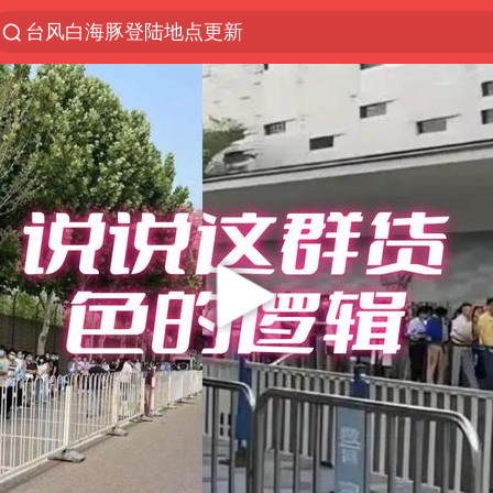
台风白海豚登陆地点更新
以“新”破局 首发经济点亮城市消费活力
台风白海豚进入48小时警戒线
佛得角门将亮相智利俱乐部主场
中方回应是否在太平洋海底开采稀土
看守所辅警收受10万获刑1年
宇树科技发行价格150.80元/股
宇树科技王兴兴身家有望超200亿元
五粮液渠道价一箱上涨近百元
CIA被曝已秘密设立古巴工作组
贵州轮胎子公司获美国退税8136万