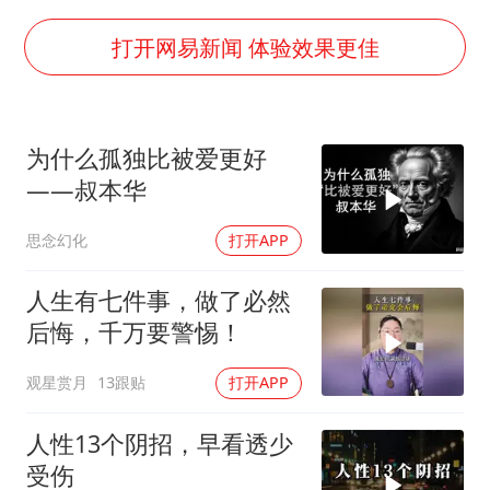
女子利用漏洞0元薅走3000多件家电
首次证实！“胶球”存在
打开网易新闻 体验效果更佳
村民谈“梅姨”：叫的其实是“媒姨”
关之琳否认与27岁模特的恋情
为什么孤独比被爱更好
奋进开新局 实干挑大梁
——叔本华
思念幻化
打开APP
人生有七件事，做了必然
后悔，千万要警惕！
观星赏月
13跟贴
打开APP
人性13个阴招，早看透少
受伤