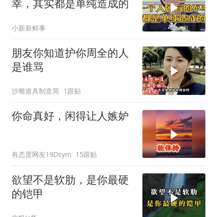
幸，其实都是单纯造成的
小新新鲜事
朋友你知道护你周全的人
是谁骂
沙雕道具制造局
1跟贴
你命真好，闲得让人嫉妒
有态度网友19Dsym
15跟贴
欲望不是软肋，是你最硬
的铠甲