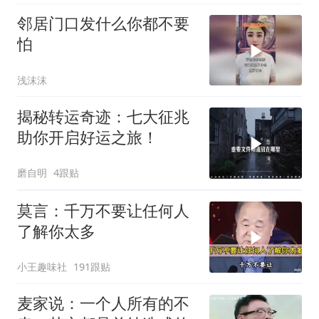
邻居门口发什么你都不要
怕
浅沫沫
揭秘转运奇迹：七大征兆
助你开启好运之旅！
磨自明
4跟贴
莫言：千万不要让任何人
了解你太多
小王趣味社
191跟贴
麦家说：一个人所有的不