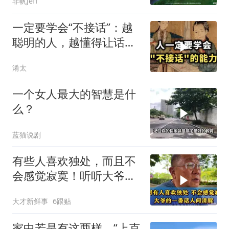
非帆Jeff
一定要学会“不接话”：越
聪明的人，越懂得让话掉
在地上
淆太
一个女人最大的智慧是什
么？
蓝猫说剧
有些人喜欢独处，而且不
会感觉寂寞！听听大爷告
诉你为什么！
大才新鲜事
6跟贴
家中若是有这两样，“上克