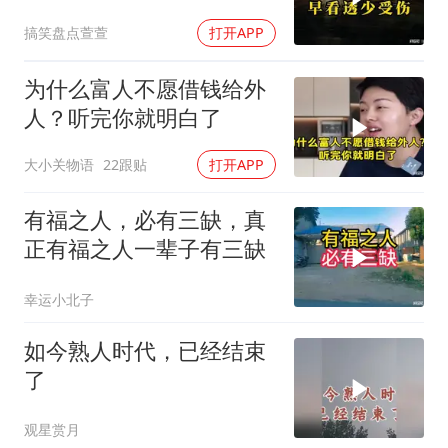
搞笑盘点萱萱
打开APP
为什么富人不愿借钱给外
人？听完你就明白了
大小关物语
22跟贴
打开APP
有福之人，必有三缺，真
正有福之人一辈子有三缺
幸运小北子
如今熟人时代，已经结束
了
观星赏月