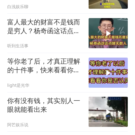
白浅娱乐聊
富人最大的财富不是钱而
是穷人？杨奇函这话点醒
无数人
听到生活事
等你老了后，才真正理解
的十件事，快来看看你是
否认同
light是光华
你有没有钱，其实别人一
眼就能看出来
阿芒娱乐说