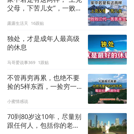
父母，下苦儿女”，一败败
三代，一苦苦
露露生活天
16跟贴
独处，才是成年人最高级
的休息
马哥爱说事369
1跟贴
不管再穷再累，也绝不要
捡的5样东西，一捡穷一
年，霉运长时间跟你走
小蜜情感说
70到80岁这10年，尽量别
跟任何人，包括你的老
伴、子女和父