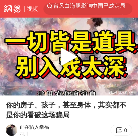
视频
中方回应是否开采太平洋海底稀土资源
昆明石林火把节
外交部发言人就广岛核爆81周年等答记者问
我国编制完成新版全月地质图
胡塞武装袭扰红海航运行动升级
郑国霖回应去景区上班被保安拦下
80后女柜员逆袭成4200亿银行副行长
00:00
18:06
感觉全东北都在等7号
Play
Ent
full
扎哈罗娃批广岛市长不提美国原子弹
你的房子、孩子，甚至身体，其实都不
是你的看破这场骗局
泰国一女公务员妆容引争议 本人回应
多地要求领导干部带头休假
正在输入幸福
0
四川