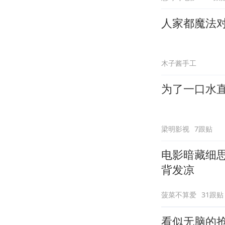
人家都魔法
木子酱手工
为了一口水
梁明影视
7跟贴
电影暗藏细
背发凉
菠菜不算爱
31跟贴
看似无脑的