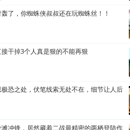
对轰了，你蜘蛛侠叔叔还在玩蜘蛛丝！！
直接干掉3个人真是狠的不能再狠
思极恐之处，伏笔线索无处不在，细节让人后
抢滩冲锋，居然藏着二战最精密的两栖登陆作