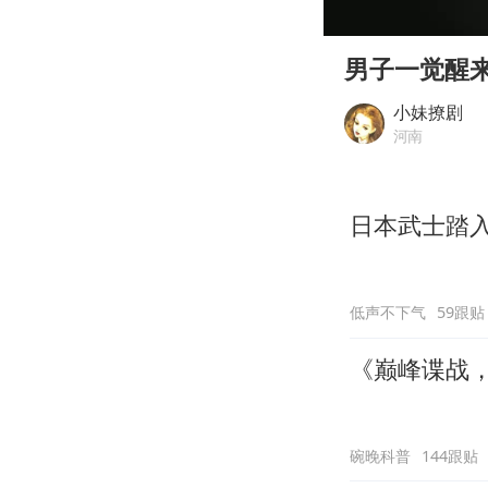
00:00
Play
男子一觉醒
小妹撩剧
河南
日本武士踏
低声不下气
59跟贴
《巅峰谍战
碗晚科普
144跟贴