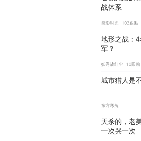
战体系
简影时光
103跟贴
地形之战：4
军？
妖秀战红尘
10跟贴
城市猎人是
东方寒兔
天杀的，老
一次哭一次