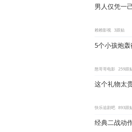
男人仅凭一
赖赖影视
3跟贴
5个小孩炮
憨哥哥电影
259跟
这个礼物太
快乐追剧吧
893跟
经典二战动