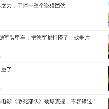
己之力，干掉一整个盗猎团伙
轰德军装甲车，把德军都打懵了，战争片
贴
贵重了
贴
作电影《敢死部队》劲爆震撼，不容错过！