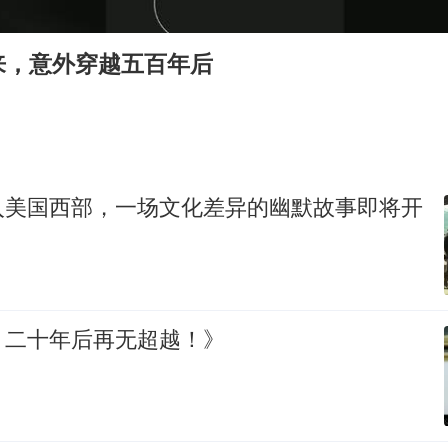
酒店花洒现排泄物住客索赔遭拒
杭州全市有序停课
来，意外穿越五百年后
上四休三，但降薪1000元，你接受吗？
泰国初中生饮弹自尽前开了26枪
36岁男演员成景区NPC后人气爆棚
梁家辉：到内地拍戏不是北上是回归
入美国西部，一场文化差异的幽默故事即将开
全民健身事业高质量发展
乐享全民健身 共筑健康中国
，二十年后再无超越！》