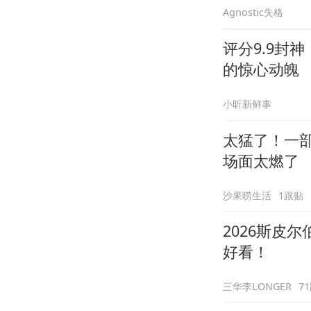
Agnostic失格
评分9.9封
的惊心动魄
小昕新鲜事
太猛了！一
场面太燃了
沙果唠生活
1跟贴
2026斯皮
好看！
三华李LONGER
7