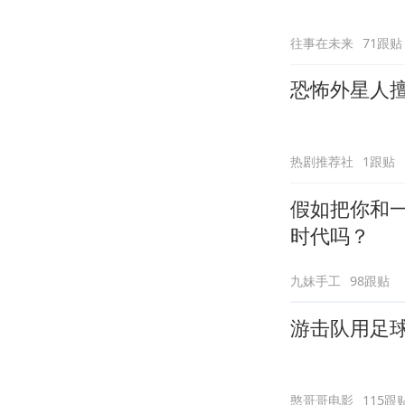
往事在未来
71跟贴
恐怖外星人
热剧推荐社
1跟贴
假如把你和
时代吗？
九妹手工
98跟贴
游击队用足球
憨哥哥电影
115跟