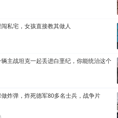
擅闯私宅，女孩直接教其做人
一辆主战坦克一起丢进白垩纪，你能统治这个
做炸弹，炸死德军80多名士兵，战争片
贴