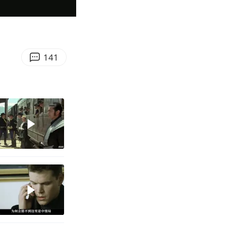
03:36
Enter
fullscreen
141