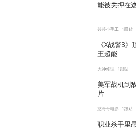
能被关押在
芸芸小手工
1跟贴
《X战警3》
王超能
大神修理
1跟贴
美军战机到
片
憨哥哥电影
1跟贴
职业杀手里