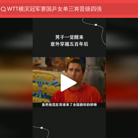
WTT横滨冠军赛国乒女单三将晋级四强
光影经济撬动暑期消费新蓝海
陈思诚零点晒照为佟丽娅庆生
马克·艾伦退出斯诺克中国公开赛
郑丽文：台湾从来没有“独立”过
新疆优化调整景区内自驾服务费
情侣在平潭拍日出时坠崖致一死一伤
茅台部分直营店飞天茅台提价
白海豚将正面袭击贯穿浙江
酒店回应车内过夜被收150元
黄金牛市回来了吗