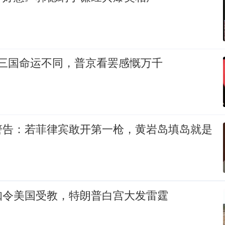
00三国命运不同，普京看罢感慨万千
警告：若菲律宾敢开第一枪，黄岩岛填岛就是
知令美国受教，特朗普白宫大发雷霆