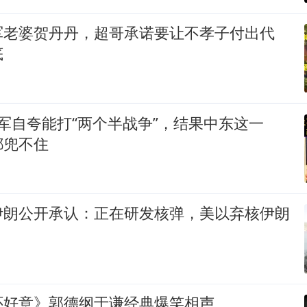
军老婆贺丹丹，超哥承诺要让不孝子付出代
底
美军自夸能打“两个半战争”，结果中东这一
都兜不住
伊朗公开承认：正在研发核弹，美以弃核伊朗
怀好意》郭德纲于谦经典爆笑相声