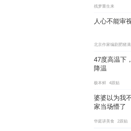
残梦重生来
人心不能审
北京作家编剧肥猪满
47度高温
降温
极本鲜
4跟贴
婆婆以为我
家当场懵了
华庭讲美食
2跟贴