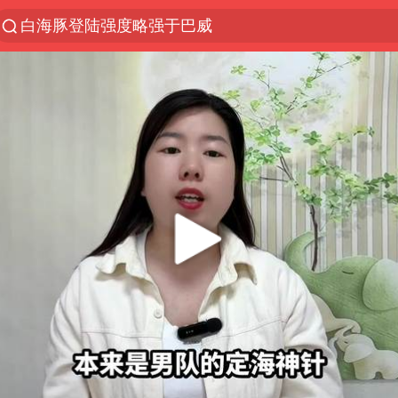
上半年我国经营主体结构持续优化
《披荆斩棘2026》阵容官宣
浙江省委书记：该停下的坚决停下来
杭州机场已取消航班388架次
中国籍豪华游艇富商之子在泰国被杀
上海中心千吨“镇楼神器”摆动明显
白海豚北上或致京津冀暴雨
看完所有石窟需2000元？景区回应
10余省份将出现强风雨 局地特大暴雨
广西公开征集涉黑涉恶犯罪线索
王艺迪2-4不敌张本美和止步4强