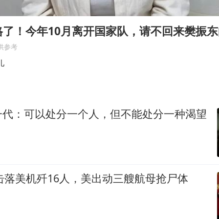
新疆一婚礼线上邀请引热议
世界第1特鲁姆普斯诺克中国赛一轮游
格了！今年10月离开国家队，请不回来樊振
国足U17与阿森纳决赛取消 并列冠军
供参考
上门女婿出轨女邻居多年被判重婚罪
儿
构建更高水平的全民健身公共服务体系
刘嘉玲晒与周星驰合照
一代：可以处分一个人，但不能处分一种渴望
奋力开创中国式现代化建设新局面
国击落美机歼16人，美出动三艘航母抢尸体