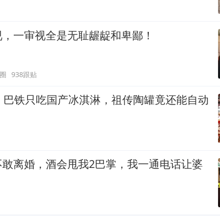
视，一审视全是无耻龌龊和卑鄙！
圈
938跟贴
下，巴铁只吃国产冰淇淋，祖传陶罐竟还能自动
不敢离婚，酒会甩我2巴掌，我一通电话让婆