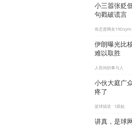
小三嚣张贬
句戳破谎言
有态度网友19Dsym
伊朗曝光比
难以取胜
人世间的事与人
小伙大庭广
疼了
篮球搞笑
1跟贴
讲真，是球