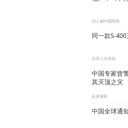
别人都叫我阿腈
同一款S-4
乐享人生风雨
中国专家曾
其灭顶之灾
起喜电影
中国全球通