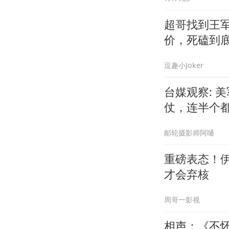
超哥找到王
价，死磕到
逗趣小Joker
台媒观察: 
仗，连半个
邮轮摄影师阿嗵
重磅表态！
才会弃核
周哥一影视
相声：《不