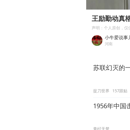
00:00
Play
王励勤动真
声明：个人原创，仅
小牛爱说事
河南
苏联幻灭的
捉刀世界
157跟贴
1956年中
青杍无梦