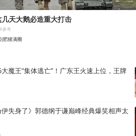
胡彦斌获《歌手2026》歌王
U17国足三连胜晋级明日之星半决赛
这几天大鹅必造重大打击
美股存储板块集体大跌
供参考
名创优品回应女子吐槽内裤质量差
剧肥猪满圈
日本试射“战斧”导弹，国防部回应
东航：国内客票提前14天免费退改
：6大魔王“集体逃亡”！广东王火速上位，王牌
夯实基础开新局
乃伊失身了》郭德纲于谦巅峰经典爆笑相声太
贴