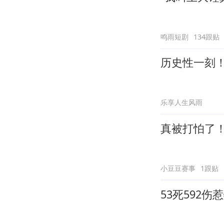
鸣雨短剧
134跟贴
历史性一刻
乐享人生风雨
真被打怕了
小豆豆赛事
1跟贴
53死592