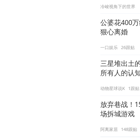
冷峻视角下的世界
公婆花400
狠心离婚
一口娱乐
26跟贴
三星堆出土
所有人的认
动物星球说K
1跟贴
放弃巷战！1
场拆城游戏
阿离家居
148跟贴