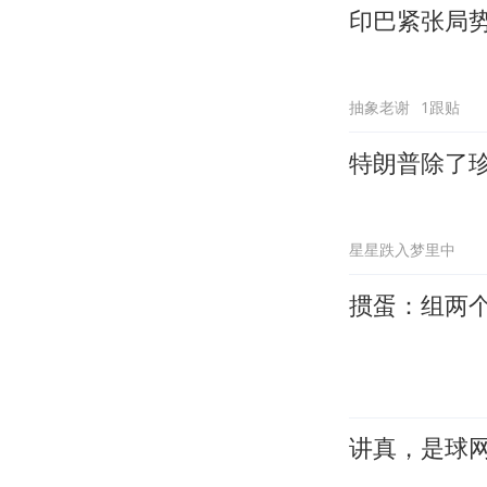
印巴紧张局
抽象老谢
1跟贴
特朗普除了
星星跌入梦里中
掼蛋：组两个木
讲真，是球