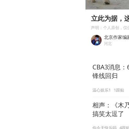
00:00
Play
立此为据，
声明：个人原创，仅
北京作家编
河北
CBA3消息
锋线回归
温心娱乐1
1跟贴
相声：《木
搞笑太逗了
你今天快乐吗
4跟