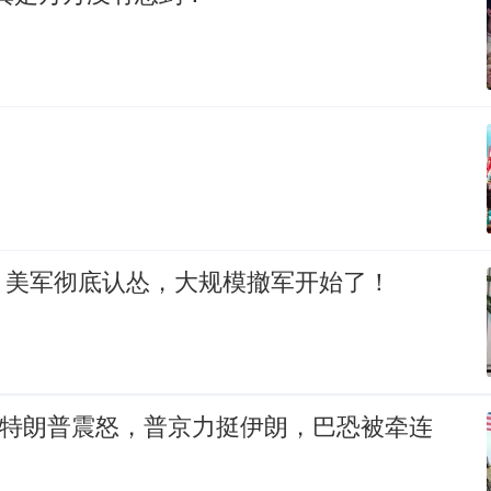
！
！美军彻底认怂，大规模撤军开始了！
伤惹特朗普震怒，普京力挺伊朗，巴恐被牵连