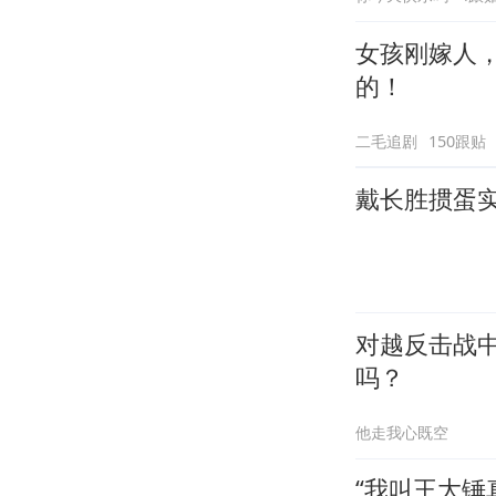
女孩刚嫁人
的！
二毛追剧
150跟贴
戴长胜掼蛋实
对越反击战
吗？
他走我心既空
“我叫王大锤