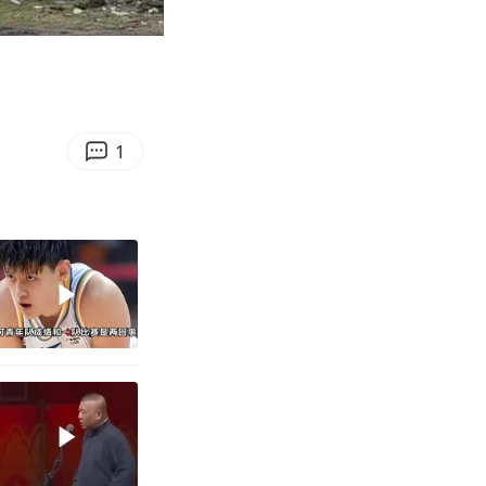
03:39
Enter
fullscreen
1