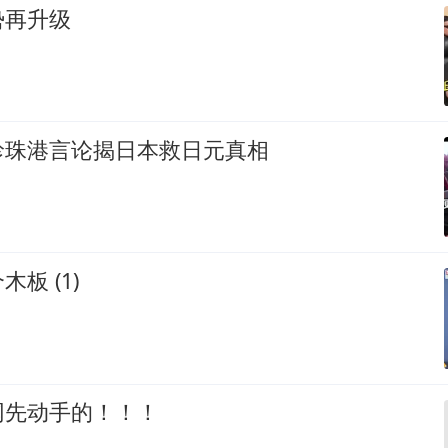
势再升级
珍珠港言论揭日本救日元真相
板 (1)
网先动手的！！！