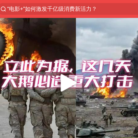
“电影+”如何激发千亿级消费新活力？
全球首个长时储能一体化产业园量产
台风白海豚已进入24小时警戒线
“秋天的第一杯奶茶”6岁了
中国女篮70-67险胜尼日利亚女篮
四川宜宾高县4.9级地震致1死
上海：台风白海豚或将带来龙卷风
中巨芯：上半年归母净利润1405.77万元
38岁演员求职万岁山NPC成功
胜宏科技：股票交易异常波动
国乒男单横滨冠军赛全军覆没