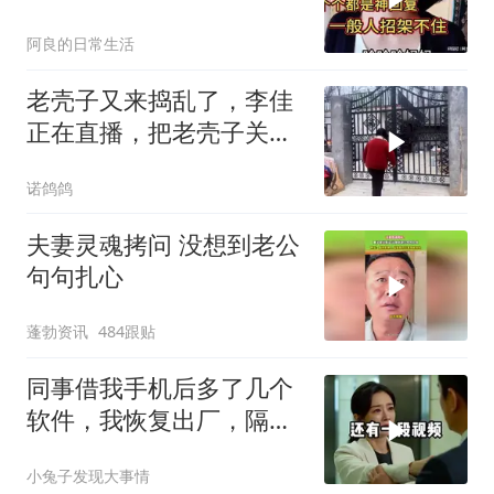
架得住！
阿良的日常生活
老壳子又来捣乱了，李佳
正在直播，把老壳子关在
大门外一天没开门
诺鸽鸽
夫妻灵魂拷问 没想到老公
句句扎心
蓬勃资讯
484跟贴
同事借我手机后多了几个
软件，我恢复出厂，隔壁
总监竟被带走
小兔子发现大事情