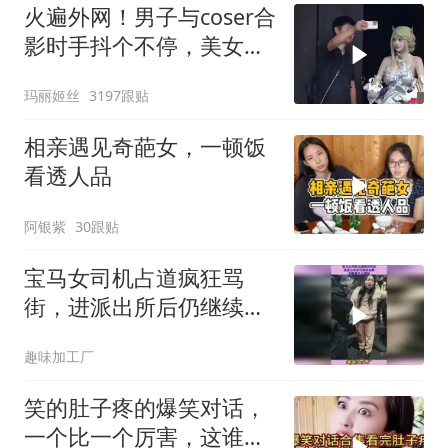
火遍外网！男子与coser合
影时手抖个不停，美女做
出一个意外举动
玛丽姬丝
3197跟贴
相亲遇见奇葩女，一顿饭
看透人品
阿银紫
30跟贴
宝马女司机占道疯狂骂
街，进派出所后仍继续发
飙，完整事件大揭秘
趣味加工厂
笑的肚子疼的爆笑对话，
一个比一个厉害，这谁招