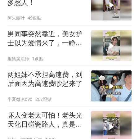
阿朱丽叶
49跟贴
男同事突然靠近，美女护
士以为爱情来了，一睁眼
天塌了
趣笑魔法师
1跟贴
两姐妹不承担高速费，到
后面因为高速费吵起来了
半夏微凉qvq
267跟贴
坏人变老太可怕！老头光
天化日碰瓷路人，真是社
会的毒瘤！