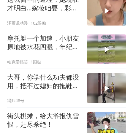
才明白…嫁妆咱要，彩礼
咱也给！
泽哥说动漫
102跟贴
摩托艇一个加速，小朋友
原地被水花四溅，年纪小
就是单纯！
帕克爱搞笑
1跟贴
大哥，你学什么功夫都没
用，抵不过媳妇的拖鞋好
使
绳师48号
街头棋摊，给大爷报仇雪
恨，赶尽杀绝！