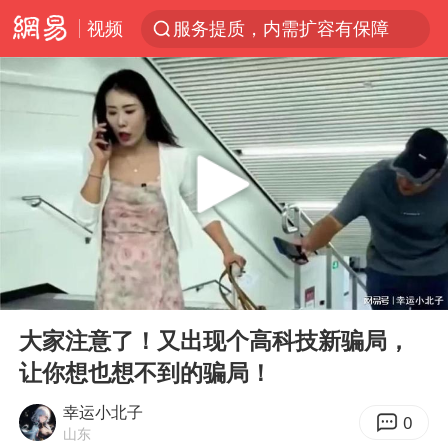
服务提质，内需扩容有保障
视频
官方通报传销头目出狱办书院
普京宣布多项人事调整
台风白海豚可能在浙江登陆
美股收盘：道指再创历史新高
人贩子“梅姨”真实姓名曝光
强台风白海豚逐渐向我国靠近
被一条街帮助的“煎饼叔叔”去世
00:00
06:02
Play
Ent
为鼓励女儿 41岁妈妈考上985研究生
full
大家注意了！又出现个高科技新骗局，
“老头乐”悬挂“蒙H好几个8”上路
让你想也想不到的骗局！
被错换37年女子起诉医院：本不需辍学
幸运小北子
0
山东
河南：领导干部要带头休假