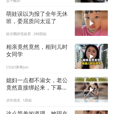
盒子酸奶
萌娃误以为报了全年无休
班，委屈质问太逗了
娱乐圈的笔娱君
286跟贴
相亲竟然竟然，相到儿时
女同学
CSGO赛事Jun
媳妇一点都不淑女，老公
竟然直接绑起来，下幕媳
妇3年抬不起头
贞吟搞笑
1跟贴
这么简单的道理，她现在