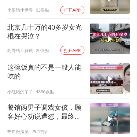
小眼睛小世界
63跟贴
打开APP
北京几十万的40多岁女光
棍在哭泣？
阿野格斗解说
20跟贴
打开APP
这碗饭真的不是一般人能
吃的
小红帽的丫丫
4836跟贴
餐馆两男子调戏女孩，顾
客好心劝说遭怼，最终爆
发肢体冲突
热血做搞笑
292跟贴