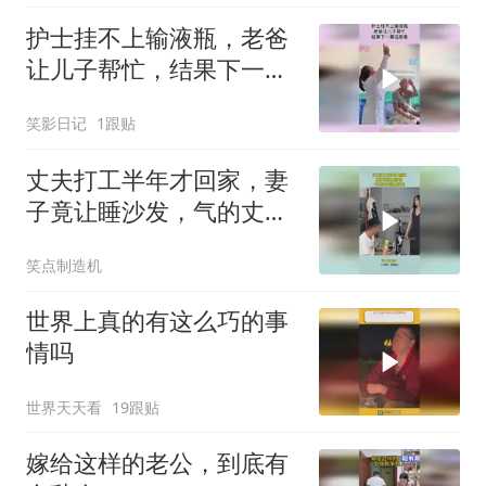
护士挂不上输液瓶，老爸
让儿子帮忙，结果下一幕
没眼看！
笑影日记
1跟贴
丈夫打工半年才回家，妻
子竟让睡沙发，气的丈夫
转身就走！
笑点制造机
世界上真的有这么巧的事
情吗
世界天天看
19跟贴
嫁给这样的老公，到底有