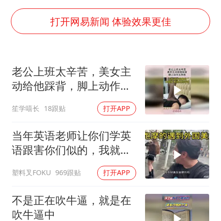
中方公布5项对美反制措施
打开网易新闻 体验效果更佳
男子出狱前8天被改判死缓
13岁少年白天写作业晚上夜市炒粉
老公上班太辛苦，美女主
四预警齐发！双台风影响多个海域
动给他踩背，脚上动作太
华为新款折叠屏电脑24999元起
熟练！
坚持党全面领导和党中央集中统一领导
笙学嘻长
18跟贴
打开APP
当年英语老师让你们学英
语跟害你们似的，我就是
吃了没有文化的亏
塑料叉FOKU
969跟贴
打开APP
不是正在吹牛逼，就是在
吹牛逼中