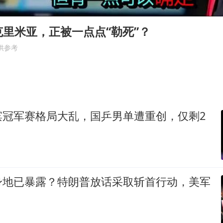
A股创业板指低开1.78%
蜜雪冰城员工抽烟收银 门店现已停业
里米亚，正被一点点“勒死”？
陕西柞水遭遇暴雨五千余户群众转移
供参考
汕头市政府被约谈
嘲讽周星驰无儿女没朋友 李修贤道歉
董路致歉：泰国10岁黑人父母是伪造的
滨冠军赛格局大乱，国乒男单遭重创，仅剩2
外交部回应日本将中国列为最大挑战
坚持党全面领导和党中央集中统一领导
身地已暴露？特朗普放话采取斩首行动，美军