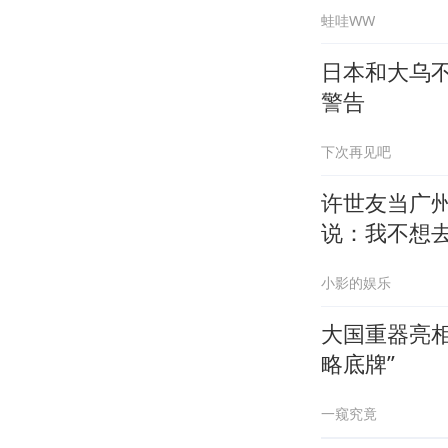
蛙哇WW
日本和大乌
警告
下次再见吧
许世友当广
说：我不想
小影的娱乐
大国重器亮
略底牌”
一窥究竟