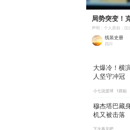
00:00
Play
局势突变！克
声明：个人原创，仅
线装史册
四川
大爆冷！横
人坚守冲冠
小七说篮球
1跟贴
穆杰塔巴藏
机又被击落
下次再见吧