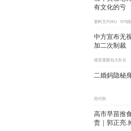
有文化的亏
塑料叉FOKU
979
中方宣布无
加二次制裁
寝室显眼包大队长
二婚妈隐秘
宛代秋
高市早苗推
责｜郭正亮.帅