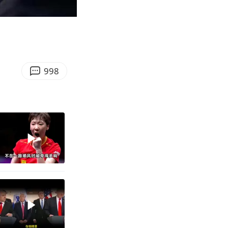
04:16
Enter
fullscreen
998