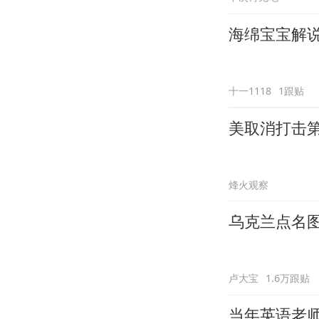
海绵宝宝解说
十一1118
1跟贴
美取消打击第
烽火观察
乌克兰点名
卢大宝
1.6万跟贴
当年英语老