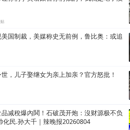
跟贴
视美国制裁，美媒称史无前例，鲁比奥：或追
身世，儿子娶继女为亲上加亲？官方怒批！
食品减稅爆內鬨！石破茂开炮：沒财源极不负
化民.孙大千｜辣晚报20260804