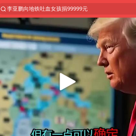
李亚鹏向地铁吐血女孩捐99999元
服务提质，内需扩容有保障
周杰伦方辟谣“私生子”传闻
逃犯看演唱会 刚出地铁就被逮住
台风白海豚可能在浙江登陆
因凡蒂诺首次公开道歉
41岁女子为鼓励女儿考上985研究生
38岁山东财大教授刘海明逝世
《Monica》填词人黎彼得去世
人贩子“梅姨”真名谢家梅
“银行午休1.5小时”留个窗口行不行