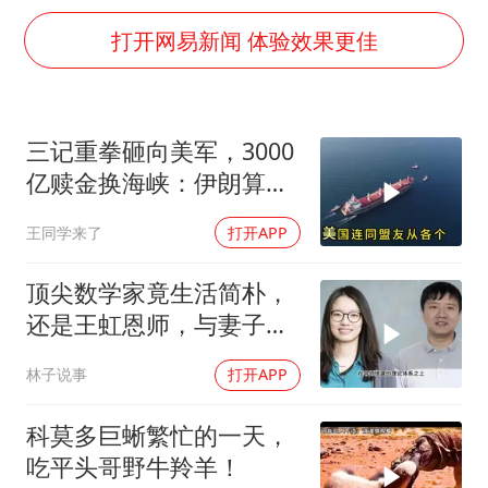
上海大部迎大暴雨
打开网易新闻 体验效果更佳
《龙餐馆》 冲奖
蒯曼挺进WTT横滨冠军赛女单四强
以军士兵把枪口对准中国记者
三记重拳砸向美军，3000
笔试第一被劝弃考涉事副校长被撤职
亿赎金换海峡：伊朗算准
白海豚5次眼壁置换
了特朗普不敢还手
王同学来了
打开APP
构建更高水平的全民健身公共服务体系
顶尖数学家竟生活简朴，
还是王虹恩师，与妻子合
照慈眉善目
林子说事
打开APP
科莫多巨蜥繁忙的一天，
吃平头哥野牛羚羊！