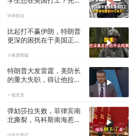
学生想在美国打工？先孝
敬他10万美元再说
环球简说
比起打不赢伊朗，特朗普
更深的困扰在于美国正重
蹈前苏联模式
小蒋爱唠嗑
特朗普大发雷霆，美防长
的重大失职，得让他拉下
脸去求内塔尼亚胡
一窥究竟
弹劾莎拉失败，菲律宾南
北撕裂，马科斯南海惹
火，中方水炮教做人
小先生笔记