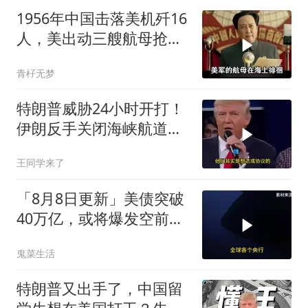
1956年中国击落美机歼16
人，美出动三艘航母抢尸
体
青杍无梦
特朗普威胁24小时开打！
伊朗反手关闭海峡航道，
美伊谁在说谎？
王同学来了
「8月8日更新」美债突破
40万亿，或将爆发空前金
融危机
鬼菜生活
特朗普又出手了，中国留