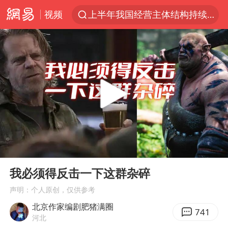
视频
上半年我国经营主体结构持续优化
王传君 《披荆斩棘》
上海：5号线16号线浦江线全线停运
白海豚预计将在浙江苍南到三门一带登陆
今日15时起福州地铁高架区段停运
国足U17与阿森纳决赛取消 并列冠军
王艺迪2-4不敌张本美和止步4强
00:00
03:10
上门女婿出轨女邻居多年被判重婚罪
Play
Ent
full
2025年小学教师减少13.19万
我必须得反击一下这群杂碎
王艺迪无缘横滨赛决赛
声明：个人原创，仅供参考
北京作家编剧肥猪满圈
泰国：高度重视中国游客旅游体验
741
河北