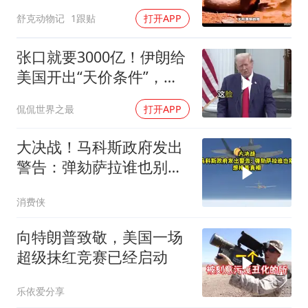
舒克动物记
1跟贴
打开APP
张口就要3000亿！伊朗给
美国开出“天价条件”，特
朗普这回真被拿捏了？
侃侃世界之最
打开APP
大决战！马科斯政府发出
警告：弹劾萨拉谁也别想
掩盖真相
消费侠
向特朗普致敬，美国一场
超级抹红竞赛已经启动
乐依爱分享