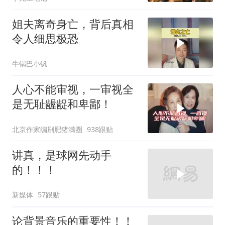
姐夫离奇身亡，背后真相
令人细思极恐
牛锅巴小钒
人心不能审视，一审视全
是无耻龌龊和卑鄙！
北京作家编剧肥猪满圈
938跟贴
讲真，是球网先动手
的！！！
新媒体
57跟贴
论背景音乐的重要性！！