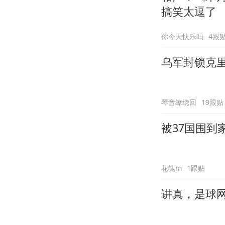
搞笑太逗了
你今天快乐吗
4跟
乌军封锁克
琴音缭绕回
19跟贴
被37国围到
花魄m
1跟贴
讲真，是球