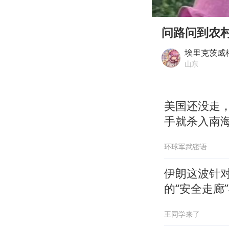
00:00
Play
问路问到农
埃里克茨威
山东
美国还没走，
手就杀入南
环球军武密语
伊朗这波针
的“安全走廊
王同学来了