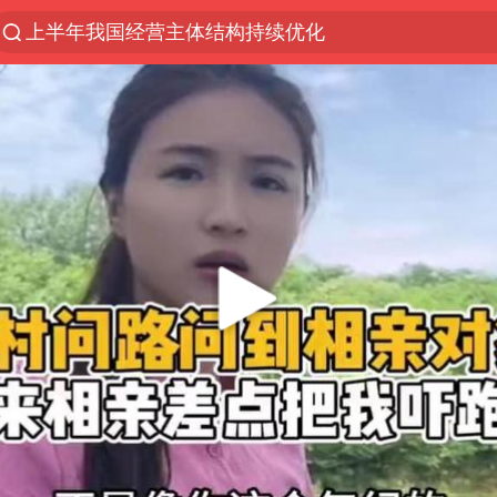
上半年我国经营主体结构持续优化
杭州机场已取消航班388架次
中国籍豪华游艇富商之子在泰国被杀
王艺迪无缘横滨赛决赛
浙江省委书记王浩再调度：该停下的坚决停下来，让
《披荆斩棘2026》阵容官宣
中国第1高楼阻尼器摆动明显
国足U17与阿森纳决赛取消 并列冠军
《龙餐馆》 冲奖
上门女婿出轨女邻居多年被判重婚罪
2025年小学教师减少13.19万