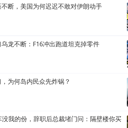
慑不断，美国为何迟迟不敢对伊朗动手
乌龙不断：F16冲出跑道坦克掉零件
习，为何岛内民众先炸锅？
豪车没我的份，辞职后总裁堵门问：隔壁楼你买