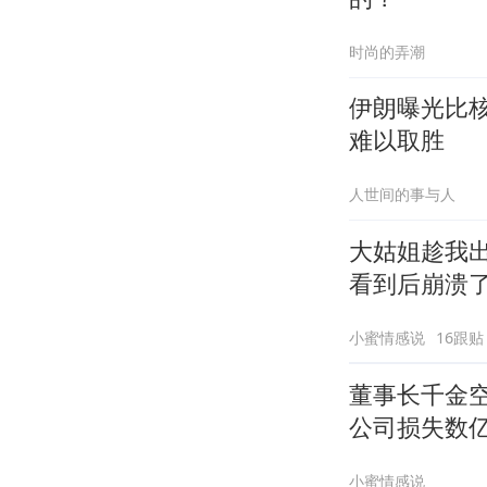
时尚的弄潮
伊朗曝光比
难以取胜
人世间的事与人
大姑姐趁我
看到后崩溃
小蜜情感说
16跟贴
董事长千金
公司损失数
小蜜情感说