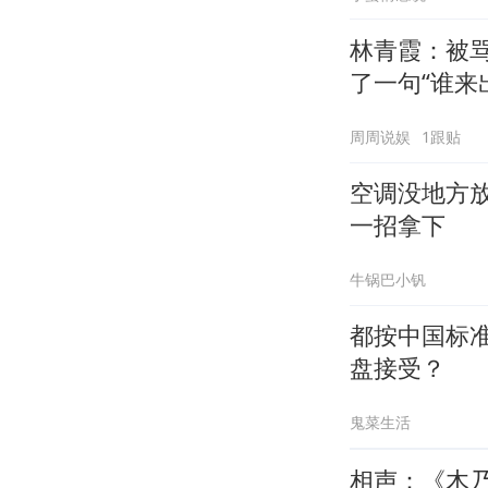
林青霞：被骂
了一句“谁来
周周说娱
1跟贴
空调没地方
一招拿下
牛锅巴小钒
都按中国标
盘接受？
鬼菜生活
相声：《木