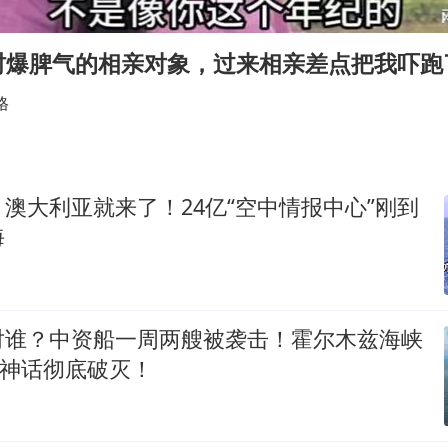
女子发现前夫婚内与第三者育子
以军士兵把枪口对准中国记者
村爆脾气的相亲对象，过来相亲差点把我吓跑
笔试第一被劝弃考涉事副校长被撤职
格
构建更高水平的全民健身公共服务体系
萌娃帮爷爷脱玉米 卖力干活超可爱
灌溉水坝被隔成鱼塘 村民投诉20余年
澳大利亚就来了！24亿“空中情报中心”刚到
奋力开创中国式现代化建设新局面
海
对谁？中资船一周两艘被袭击！霍尔木兹海峡
”神话彻底破灭！