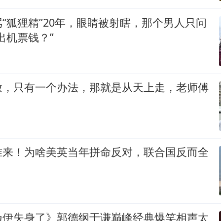
“狐狸精”20年，眼睛被射瞎，那个男人只问
出机票钱？”
放，只有一个办法，那就是从天上走，老师傅
准来！为啥美英当年拼命反对，联合国反而全
乃伊失身了》郭德纲于谦巅峰经典爆笑相声太