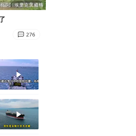
09:22
Enter
fullscreen
了
276