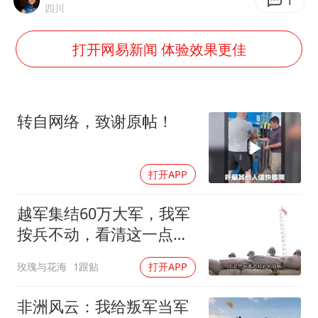
浙江最强风雨时段已锁定
1
四川
微信新功能：你可以“撤回”你的撤回
打开网易新闻 体验效果更佳
光伏八巨头签署“不低于成本价”倡议
刘伟任延安市委常委、市纪委书记
多所幼师院校开设养老专业
转自网络，致谢原帖！
泰国校园枪击事件已致8死30余伤
女子被狗舔脚确诊三级暴露 医生回应
打开APP
习近平心系体育强国建设
越军集结60万大军，我军
按兵不动，看清这一点便
知越南必败
玫瑰与花海
1跟贴
打开APP
非洲风云：我给叛军当军