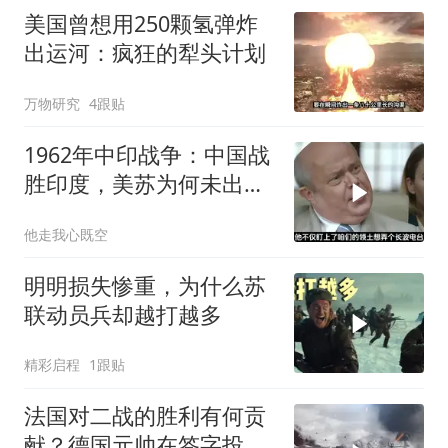
美国曾想用250颗氢弹炸
出运河：疯狂的犁头计划
万物研究
4跟贴
1962年中印战争：中国战
胜印度，美苏为何未出兵
相助
他走我心既空
明明损失惨重，为什么苏
联动员兵却越打越多
精彩启程
1跟贴
法国对二战的胜利有何贡
献？德国元帅在签字投降