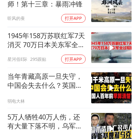
师！第十三章：暴雨冲锋
听风的蚕
打开APP
1945年158万苏联红军7天
消灭 70万日本关东军全过
程影像
星河佰E际
295跟贴
打开APP
当年青藏高原一旦失守，
中国会失去什么？英国人
百年前早算清楚了
弱电大林
5万人牺牲40万人伤，还
有大量下落不明，乌军伤
亡人数难估量