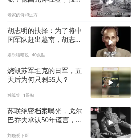
时都不忘羞辱法国
老家的诗和远方
胡志明的抉择：为了将中
国军队赶出越南，胡志明
甘做法国的殖民地
娱乐喵喵说
40跟贴
烧毁苏军坦克的日军，五
天后为何只剩55人？
独孤笑
1跟贴
苏联绝密档案曝光，戈尔
巴乔夫承认50年谎言，斯
大林骗了全世界
刘饶爱下厨