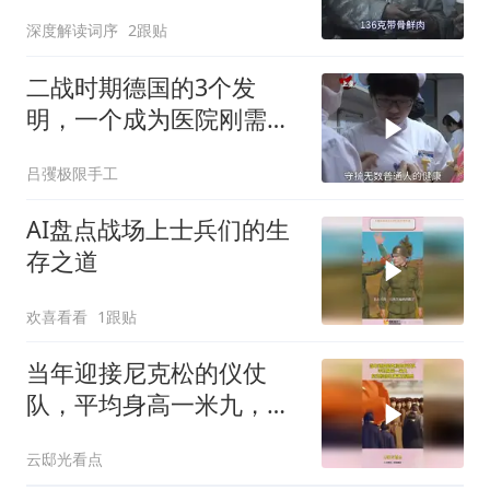
了一件事
深度解读词序
2跟贴
二战时期德国的3个发
明，一个成为医院刚需，
一个让女人爱不释手！
吕彏极限手工
AI盘点战场上士兵们的生
存之道
欢喜看看
1跟贴
当年迎接尼克松的仪仗
队，平均身高一米九，尼
克松回忆满满压迫感
云邸光看点