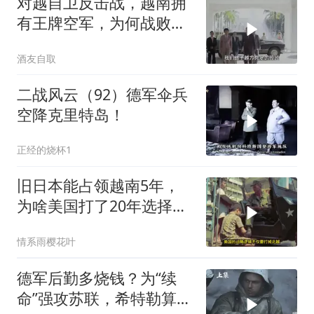
对越自卫反击战，越南拥
有王牌空军，为何战败也
不动用
酒友自取
二战风云（92）德军伞兵
空降克里特岛！
正经的烧杯1
旧日本能占领越南5年，
为啥美国打了20年选择撤
军？
情系雨樱花叶
德军后勤多烧钱？为“续
命”强攻苏联，希特勒算错