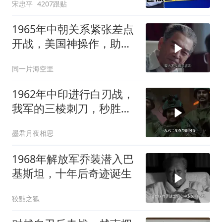
宋忠平
4207跟贴
1965年中朝关系紧张差点
开战，美国神操作，助两
国化解危机
同一片海空里
1962年中印进行白刃战，
我军的三棱刺刀，秒胜印
军的狗腿刀
墨君月夜相思
1968年解放军乔装潜入巴
基斯坦，十年后奇迹诞生
狡黠之狐