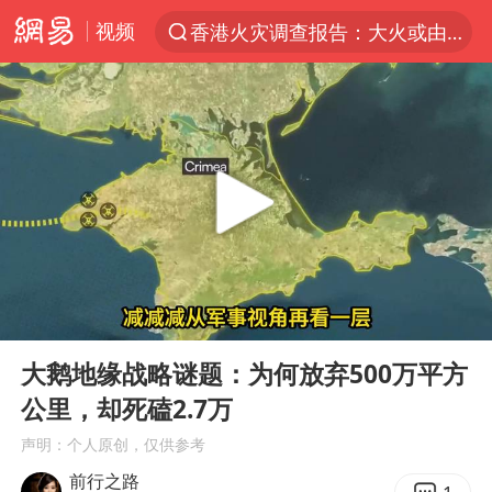
视频
香港火灾调查报告：大火或由烟头引起
“China Cool”火了，老外爱上中国避暑游
台风白海豚闭眼浙江上海处于危险半圆
浙江台州《告全体市民书》
张本智和：零封向鹏不意外
云南一地村民过火把节意外灼伤16人
泰国初中生饮弹自尽前开了26枪
00:00
08:04
22岁女生独闯南太行失联12天
Play
Ent
full
用AI造出新病毒意味着什么
大鹅地缘战略谜题：为何放弃500万平方
公里，却死磕2.7万
今年第二强台风将带来多大影响
声明：个人原创，仅供参考
上半年国内居民出游人次34.63亿
前行之路