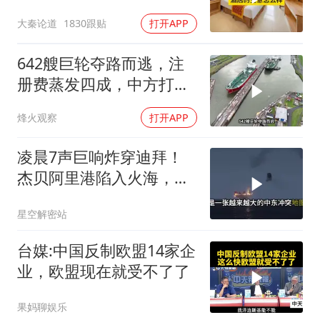
大秦论道
1830跟贴
打开APP
642艘巨轮夺路而逃，注
册费蒸发四成，中方打到
巴拿马“七寸”
烽火观察
打开APP
凌晨7声巨响炸穿迪拜！
杰贝阿里港陷入火海，美
军弹药库告急让中东盟友
星空解密站
彻底心寒
台媒:中国反制欧盟14家企
业，欧盟现在就受不了了
果妈聊娱乐