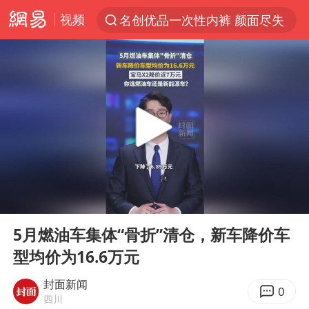
视频
名创优品一次性内裤 颜面尽失
解锁各地夏日限定体验
白海豚将正面袭击贯穿浙江
视频丨中国东方电气集团原党组副书记、董事宋致远被查
四川宜宾市珙县发生3.4级地震
黄金创今年来最大单周涨幅
香港宏福苑火灾或由烟头引起
00:00
00:20
浙江台州《告全体市民书》
Play
Ent
full
媒体：“内容由AI生成”不是免责盾牌
5月燃油车集体“骨折”清仓，新车降价车
型均价为16.6万元
女主硬加吻戏短剧已下架
周末打虎 宋致远被查
封面新闻
0
四川