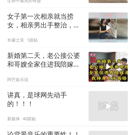
生命中最美的奇迹
女子第一次相亲就当捞
女，相亲男出手整治，女
子瞬间傻眼了！
长啸之笑
1跟贴
新婚第二天，老公接公婆
和哥嫂全家住进我陪嫁房
我转身上诉离婚
阿芒娱乐说
讲真，是球网先动手
的！！！
新媒体
40跟贴
论背景音乐的重要性！！