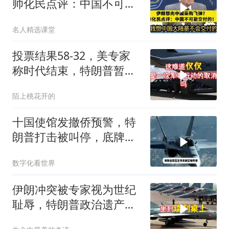
帅化民点评：中国不可能
交付！
名人精选课堂
投票结果58-32，美专家
称时代结束，特朗普暂不
攻伊朗
陌上桃花开的
十国使馆发撤侨预警，特
朗普打击被叫停，底牌将
看穿
数字化看世界
伊朗冲突被专家视为世纪
耻辱，特朗普政治遗产遭
遇毁灭性打击