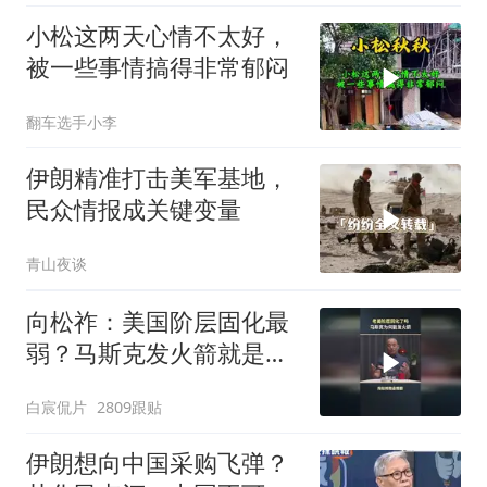
小松这两天心情不太好，
被一些事情搞得非常郁闷
翻车选手小李
伊朗精准打击美军基地，
民众情报成关键变量
青山夜谈
向松祚：美国阶层固化最
弱？马斯克发火箭就是答
案！
白宸侃片
2809跟贴
伊朗想向中国采购飞弹？