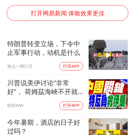
台风白海豚实时路径
郑丽文：台湾从来没有“独立”过
打开网易新闻 体验效果更佳
女子网购名牌包发现是自己丢的那只
《给阿嬷的情书》售后来了
特朗普转变立场，下令中
多个明星演唱会取消
止军事行动，动机是什么
万岁山接盘烂尾恒大文旅城
热点一网打尽
打开APP
上海轮渡全线停航
人民的健康、体质、幸福一脉相承
川普说美伊讨论“非常
好”， 荷姆茲海峽不开就
出重拳｜帅化民.孙大千.
蛙哇WW
打开APP
谢寒冰｜辣晚报20260805
今年暑期，酒店的日子好
过吗？