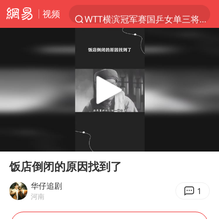
视频
WTT横滨冠军赛国乒女单三将晋级四强
光影经济撬动暑期消费新蓝海
白海豚将正面袭击贯穿浙江
杭州全市有序停课
黄金牛市回来了吗
酒店花洒现排泄物住客索赔遭拒
情侣平潭拍日出坠崖1死1伤
00:00
00:30
新疆优化调整景区内自驾服务费
Play
Ent
full
央视新主播李秋莹孙亚鹏亮相
饭店倒闭的原因找到了
上四休三，但降薪1000元，你接受吗？
华仔追剧
1
河南
台当局重金为“台独”织“皇帝新衣”