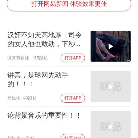
商场现钱学森巨幅海报 负责人回应
打开网易新闻 体验效果更佳
几元成本的AI广告导致千万市值蒸发
老挝国会主席赛宋蓬逝世
汉奸不知天高地厚，司令
购飞机票7分钟后退票被扣2022元
的女人他也敢动，下秒就
郑丽文：台湾从来没有“独立”过
没命 (1)
讲真剪辑社
155跟贴
打开APP
泰国初中生饮弹自尽前开了26枪
夏日经济乘“热”而上 消费市场向“新”而行
讲真，是球网先动手
乐享全民健身 共筑健康中国
的！！！
新媒体
40跟贴
打开APP
论背景音乐的重要性！！