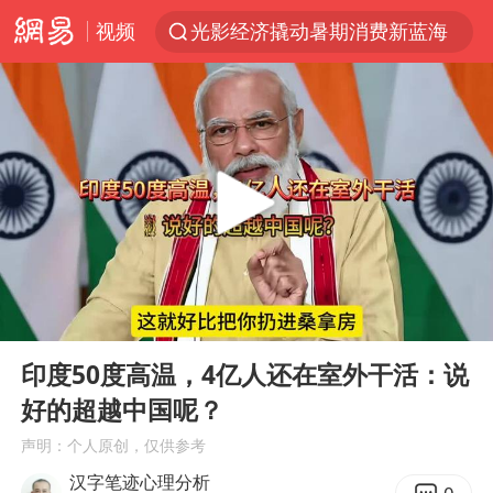
视频
光影经济撬动暑期消费新蓝海
“白海豚”最新位置公布
外国游客的“中国游三件套”火了
以军士兵把枪口对准中国记者
河南警方公开征集黑恶犯罪线索
辽宁省深化扫黑除恶专项斗争
谢霆锋演唱会隔空祝王菲生日快乐
00:00
10:11
方桃子代言广告视频已下架
Play
Ent
full
WTT横滨冠军赛女单四强国乒占三席
印度50度高温，4亿人还在室外干活：说
好的超越中国呢？
浙江省发出今年第2号指挥长令
声明：个人原创，仅供参考
一周大涨超7% 金价为何突然上涨
汉字笔迹心理分析