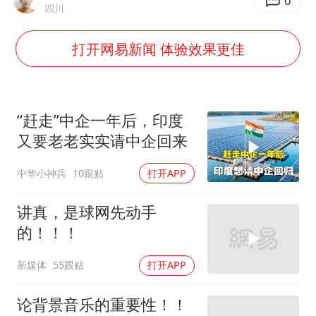
白海豚登陆前还将加强
0
四川
生产也能“拼单”了
打开网易新闻 体验效果更佳
央视新主播李秋莹孙亚鹏亮相
情侣在平潭拍日出时坠崖致一死一伤
吴宜泽回应晋级中国赛16强
“赶走”中企一年后，印度
河南刑案嫌犯被抓 逃窜时伤害多人
又要老老实实请中企回来
乐享全民健身 共筑健康中国
中华小神兵
10跟贴
打开APP
讲真，是球网先动手
的！！！
新媒体
55跟贴
打开APP
论背景音乐的重要性！！