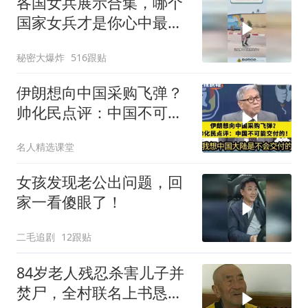
各国女兵展示合集，哪个
国家女兵才是你心中最飒
的？
秘密大爆炸
516跟贴
伊朗想向中国采购飞弹？
帅化民点评：中国不可能
交付！
名人精选课堂
女孩发现老公出问题，回
家一看傻眼了！
二毛追剧
12跟贴
84岁老人残忍杀害儿子并
焚尸，全村联名上书恳求