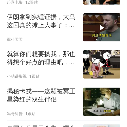
起喜电影
12跟贴
伊朗拿到实锤证据，大乌
这回真的摊上大事了：私
下致电求和
军科零零
就算你们想要搞我，那也
得想个好点的理由吧，这
这...他不成立啊
小萌讲影视
1跟贴
揭秘卡戎——这颗被冥王
星染红的双生伴侣
冯哥科普
1跟贴