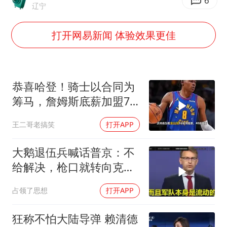
新疆景区自驾服务费改为按车收费
6
辽宁
网传《披荆斩棘2026》名单
打开网易新闻 体验效果更佳
女主硬加吻戏短剧已下架
浙江台州《告全体市民书》
香港宏福苑火灾或由烟头引起
恭喜哈登！骑士以合同为
西贝创始人贾国龙押注鲜羊赛道
筹马，詹姆斯底薪加盟76
人，东部格局生变
人民的健康、体质、幸福一脉相承
王二哥老搞笑
打开APP
大鹅退伍兵喊话普京：不
给解决，枪口就转向克里
姆林宫！
占领了思想
打开APP
狂称不怕大陆导弹 赖清德