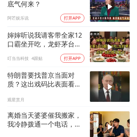
底气何来？
阿芒娱乐说
打开APP
婶婶听说我请客带全家12
口霸坐开吃，龙虾茅台点
到飞起，我没发
叮当当科技
4跟贴
打开APP
特朗普要找普京当面对
质？这出戏码比表面看起
来复杂得多
观星赏月
离婚当天婆婆催我搬家，
我冷静拨通一个电话，全
家跪求我别走