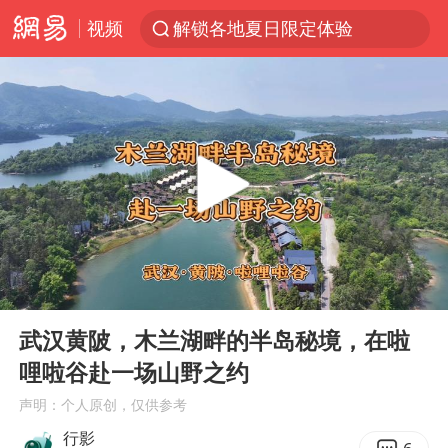
视频
解锁各地夏日限定体验
西湖突现狂风暴雨 游客瞬间被浇透
河南重大刑事案嫌疑人落网
富婆带资进组给自己硬加60多场吻戏
黄金创今年来最大单周涨幅
视频丨中国东方电气集团原党组副书记、董事宋致远被查
金饰克价一夜涨回1300元
00:00
02:59
白海豚将正面袭击贯穿浙江
Play
Ent
full
梁家辉：到内地拍戏不是北上是回归
武汉黄陂，木兰湖畔的半岛秘境，在啦
哩啦谷赴一场山野之约
酒店回应车内过夜被收150元
声明：个人原创，仅供参考
牛津大学一纸声明甩不了锅
行影