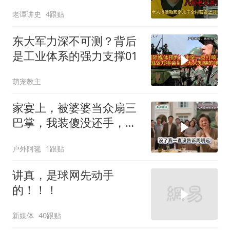
轻判，得知缘由警察心疼
老谭讲史
4跟贴
落泪
东大军力深不可测？背后
是工业体系的强力支撑01
萌宠教主
家宴上，被婆婆当众扇三
巴掌，我装傻没还手，悄
悄卖别墅搬家，8天后丈
户外阿毽
1跟贴
夫全家10人被新户主请出
家门
讲真，是球网先动手
的！！！
新媒体
40跟贴