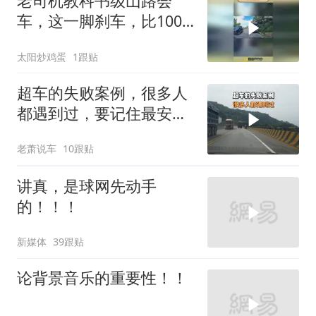
老司机教科书级山路会
车，这一脚刹车，比100
声鸣笛管用
太阳炒鸡蛋
1跟贴
超车的失败案例，很多人
都遇到过，要记住最安全
的做法
老萧说车
10跟贴
讲真，是球网先动手
的！！！
新媒体
39跟贴
论背景音乐的重要性！！