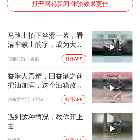
97岁英国奶奶飞上天再破吉尼斯纪录
打开网易新闻 体验效果更佳
70多岁父亲独自坐车到上海看望女儿
“空调24小时开着更省电”不实
马路上拍下丝滑一幕，看
“不建议大家买深色蛋糕”
清车毂上的字，成为大众
985博士后被曝在妻子孕期出轨后续
避雷车辆！
萌趣闪拍
1跟贴
打开APP
公司“上四休三”但要降薪1000元
如何把百年大党建设得更加坚强有力？
香港人真精，回香港之前
把油加满，这个油箱改的
也太大了！
萌新爱生活
1跟贴
打开APP
遇到这种情况，教你开上
去