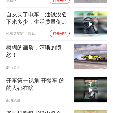
我很乖
打开APP
自从买了电车，油钱没省
下来多少，生活质量倒是
提高了
松离搞笑家
1跟贴
打开APP
模糊的画质，清晰的愤
怒！
老白者乎
开车第一视角 开慢车 的
的人都在啥
战域笔墨