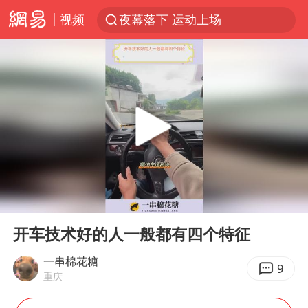
视频
夜幕落下 运动上场
台风白海豚体型变大近似13个浙江面积
泸溪河：桃酥吃出金属牙冠视频不实
美国将对多晶硅衍生品加征15%关税
泰交通部副部长回应中国人遭歧视手势
泰国校园枪击案死亡人数升至7人
俄称欧洲若想和平解决冲突应停止援乌
00:00
02:58
改名后的“青海拉面”店
Play
Ent
full
段绚竞因公牺牲 年仅44岁
开车技术好的人一般都有四个特征
1岁宝宝碰坏纸巾盒 宝妈被索赔924元
一串棉花糖
9
重庆
女子开一天一夜空调后二氧化碳中毒