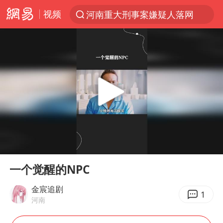
视频
河南重大刑事案嫌疑人落网
光影经济撬动暑期消费新蓝海
浙江上海等地有大雨或暴雨
西湖突现狂风暴雨 游客瞬间被浇透
金饰克价一夜涨回1300元
隔20米开高仿奶茶店被判赔35万元
新疆景区自驾服务费改为按车收费
00:00
02:11
多家A股公司收到美国关税退款
Play
Ent
full
视频丨中国东方电气集团原党组副书记、董事宋致远被查
一个觉醒的NPC
直击东北超：哈尔滨vs通辽
金宸追剧
1
河南
香港宏福苑火灾或由烟头引起