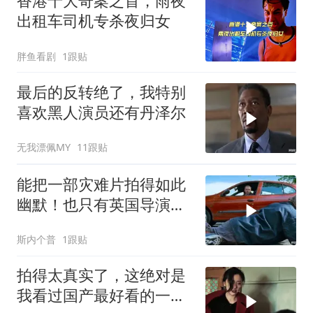
香港十大奇案之首，雨夜
出租车司机专杀夜归女
胖鱼看剧
1跟贴
最后的反转绝了，我特别
喜欢黑人演员还有丹泽尔
无我漂佩MY
11跟贴
能把一部灾难片拍得如此
幽默！也只有英国导演才
能做到吧！
斯内个普
1跟贴
拍得太真实了，这绝对是
我看过国产最好看的一部