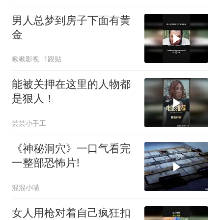
男人总梦到房子下面有黄
金
瞅瞅影视
1跟贴
能被关押在这里的人物都
是狠人！
芸芸小手工
《神秘洞穴》一口气看完
一整部恐怖片!
混混小喵
女人用枪对着自己疯狂扣