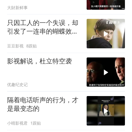
电影，看了五遍！
大財新鲜事
只因工人的一个失误，却
引发了一连串的蝴蝶效
应！惊悚片《凶兆》
豆豆影视
8跟贴
影视解说，杜立特空袭
优趣纪史记
隔着电话听声的行为，才
是最变态的
小晴影视君
1跟贴