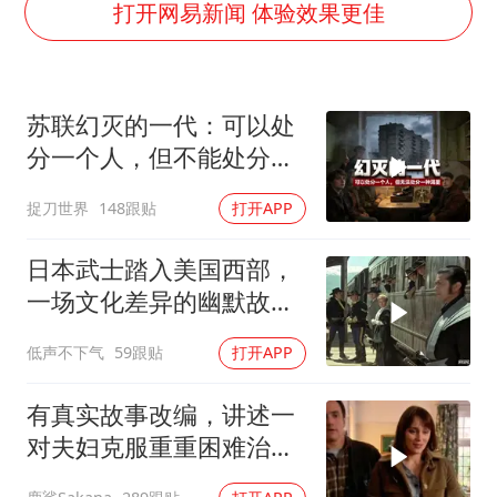
白海豚将正面袭击贯穿浙江
打开网易新闻 体验效果更佳
浙江台州《告全体市民书》
“不怕六爷挂得多 就怕六爷挂一颗”
苏联幻灭的一代：可以处
酒店回应车内过夜被收150元
分一个人，但不能处分一
几元成本的AI广告导致千万市值蒸发
种渴望
捉刀世界
148跟贴
打开APP
36岁男演员成景区NPC后人气爆棚
梁家辉：到内地拍戏不是北上是回归
日本武士踏入美国西部，
人民的健康、体质、幸福一脉相承
一场文化差异的幽默故事
即将开
低声不下气
59跟贴
打开APP
有真实故事改编，讲述一
对夫妇克服重重困难治疗
自闭症孩子的故事