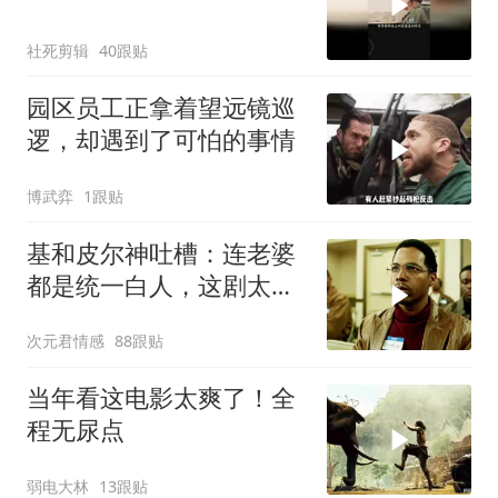
社死剪辑
40跟贴
园区员工正拿着望远镜巡
逻，却遇到了可怕的事情
博武弈
1跟贴
基和皮尔神吐槽：连老婆
都是统一白人，这剧太敢
拍
次元君情感
88跟贴
当年看这电影太爽了！全
程无尿点
弱电大林
13跟贴