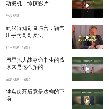
动扳机，惊悚影片
秘境观影d
硬汉得知哥哥遇害，霸气
出手为哥哥复仇
胖鱼看剧
1跟贴
周星驰大战夺命书生的戏
原来是这么拍的
金宸追剧
1跟贴
键盘侠死后竟是这样的下
场