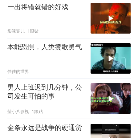
一出将错就错的好戏
影视宠儿
1跟贴
本能恐惧，人类赞歌勇气
佳佳的世界
男人上班迟到几分钟，公
司发生可怕的事
莹小八影视
1跟贴
金条永远是战争的硬通货