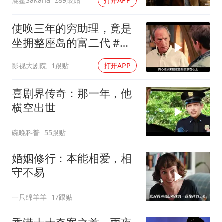
鹿鲨Sakana
289跟贴
打开APP
使唤三年的穷助理，竟是
坐拥整座岛的富二代 #电
影解说
影视大剧院
1跟贴
打开APP
喜剧界传奇：那一年，他
横空出世
碗晚科普
55跟贴
婚姻修行：本能相爱，相
守不易
一只绵羊羊
17跟贴