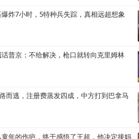
基爆炸7小时，5特种兵失踪，真相远超想象
喊话普京：不给解决，枪口就转向克里姆林
夺路而逃，注册费蒸发四成，中方打到巴拿马
己童年的伤疤，终于感悟了王超，他决定接妈