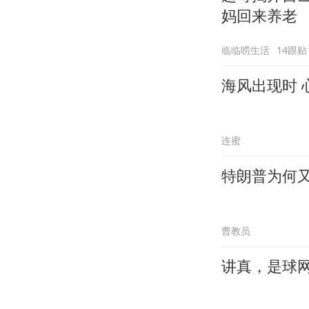
妈回来养老
临临唠生活
14跟贴
海风出现时 
连蜜
特朗普为何又
曹教员
讲真，是球