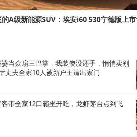
牛津大学一纸声明甩不了锅
包文婧：二胎很难一碗水端平
A级新能源SUV：埃安i60 530宁德版上市1
香港宏福苑火灾或由烟头引起
浙江台州《告全体市民书》
女主硬加吻戏短剧已下架
郑丽文：台湾从来没有“独立”过
婆婆当众扇三巴掌，我装傻没还手，悄悄卖别
网传《披荆斩棘2026》名单
后丈夫全家10人被新户主请出家门
人民的健康、体质、幸福一脉相承
请客带全家12口霸坐开吃，龙虾茅台点到飞