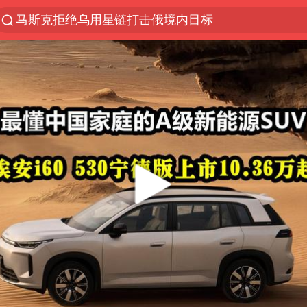
马斯克拒绝乌用星链打击俄境内目标
解锁各地夏日限定体验
金饰克价一夜涨回1300元
富婆带资进组给自己硬加60多场吻戏
男童模仿奥特曼从高处跳下致骨折
名创优品一次性内裤 颜面尽失
黄金创今年来最大单周涨幅
“六爷”挂一颗出场
白海豚将正面袭击贯穿浙江
视频丨中国东方电气集团原党组副书记、董事宋致远
梁家辉：到内地拍戏不是北上是回归