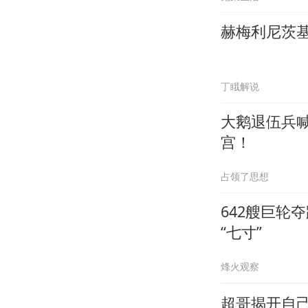
赫梅利尼茨
丁睋解说
大鹅退伍兵
宫！
占领了思想
642艘巨轮
“七寸”
烽火观察
超哥揭开自