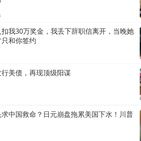
贴
人扣我30万奖金，我丢下辞职信离开，当晚她
方只和你签约
发行美债，再现顶级阳谋
头求中国救命？日元崩盘拖累美国下水！川普