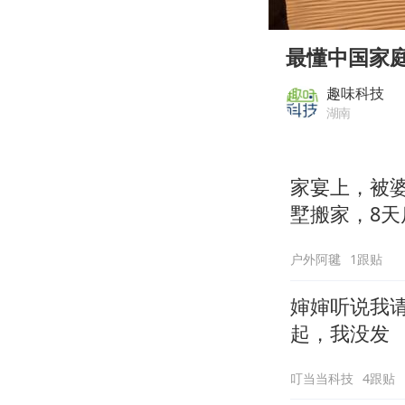
00:00
Play
最懂中国家庭的
趣味科技
湖南
家宴上，被
墅搬家，8天
户外阿毽
1跟贴
婶婶听说我
起，我没发
叮当当科技
4跟贴