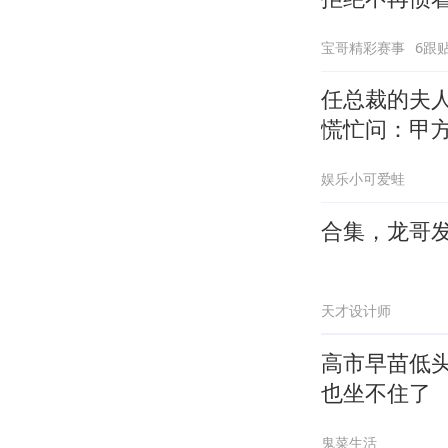
宝哥精彩赛事
6跟
任总裁的夫
慌忙问：甲
娱乐小可爱蛙
合集，龙哥
天才设计师
高市早苗低
也坐不住了
鬼菜生活