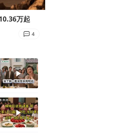
02:03
Enter
fullscreen
0.36万起
4