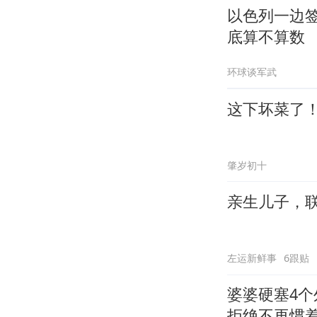
以色列一边签
底算不算数
环球谈军武
这下坏菜了
肇岁初十
亲生儿子，
左运新鲜事
6跟贴
婆婆硬塞4
拒绝不再惯