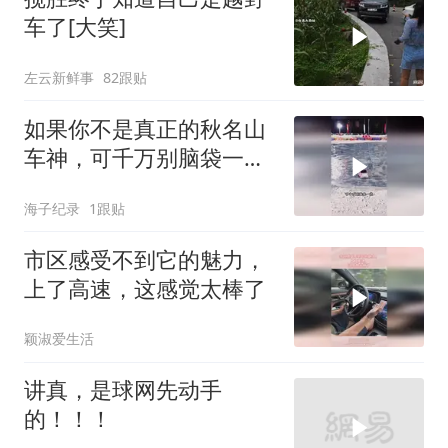
车了[大笑]
左云新鲜事
82跟贴
如果你不是真正的秋名山
车神，可千万别脑袋一
热，直接冲进冰坑里
海子纪录
1跟贴
市区感受不到它的魅力，
上了高速，这感觉太棒了
颖淑爱生活
讲真，是球网先动手
的！！！