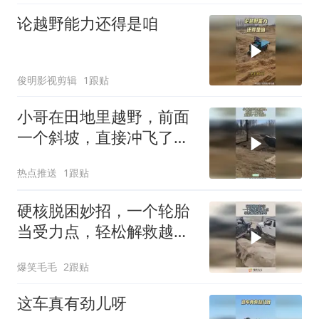
论越野能力还得是咱
俊明影视剪辑
1跟贴
小哥在田地里越野，前面
一个斜坡，直接冲飞了出
去！
热点推送
1跟贴
硬核脱困妙招，一个轮胎
当受力点，轻松解救越野
车！
爆笑毛毛
2跟贴
这车真有劲儿呀