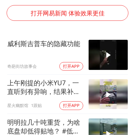
13岁少年白天写作业晚上夜市炒粉
反制美国！中方公布5项措施
打开网易新闻 体验效果更佳
媒体谈法院认为“老登”属年龄贬损
长安航空通报旅客所带充电宝自燃：航班备降武汉，无人员受伤
威利斯吉普车的隐藏功能
“中国游”持续带火“中国购”
你常吃的兰州拉面要改名了
奇葩街坊故事会
打开APP
坚持党全面领导和党中央集中统一领导
上午刚提的小米YU7，一
直听到有异响，结果补胎
花了20！
星火幽默馆
1跟贴
打开APP
明明拉几十吨重货，为啥
底盘却低得贴地？ #低平