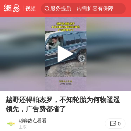
视频
服务提质，内需扩容有保障
李亚鹏向地铁吐血女孩捐99999元
美股收盘：道指再创历史新高
为鼓励女儿 41岁妈妈考上985研究生
余承东口误将24999元电脑报成2499
人贩子“梅姨”真实姓名曝光
香港乐坛著名填词人黎彼得去世
00:00
00:11
被一条街帮助的“煎饼叔叔”去世
Play
Ent
full
公职人员回应被举报在学校开餐厅超市
越野还得帕杰罗，不知轮胎为何物遥遥
领先，广告费都省了
“老头乐”悬挂“蒙H好几个8”上路
河南：领导干部要带头休假
聪聪热点看看
0
山东