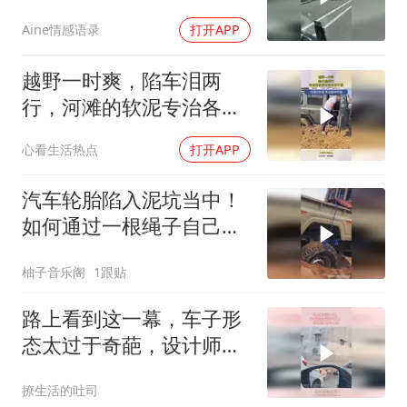
板半挂 #大件运输
Aine情感语录
打开APP
越野一时爽，陷车泪两
行，河滩的软泥专治各种
不服！
心看生活热点
打开APP
汽车轮胎陷入泥坑当中！
如何通过一根绳子自己将
自己救出来？
柚子音乐阁
1跟贴
路上看到这一幕，车子形
态太过于奇葩，设计师真
是个人才
撩生活的吐司