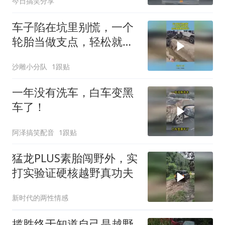
今日搞笑分享
车子陷在坑里别慌，一个
轮胎当做支点，轻松就能
拽出越野车！
沙雕小分队
1跟贴
一年没有洗车，白车变黑
车了！
阿泽搞笑配音
1跟贴
猛龙PLUS素胎闯野外，实
打实验证硬核越野真功夫
新时代的两性情感
揽胜终于知道自己是越野