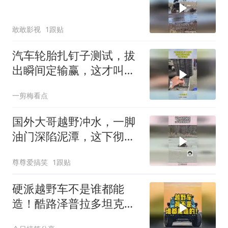
敢敢影视
1跟贴
汽车轮胎扎钉子测试，拔
出瞬间定输赢，这才叫轮
胎！
一剪梅看点
国外大哥越野冲水，一脚
油门深陷泥潭，这下彻底
就傻眼了！
尊尊爱搞笑
1跟贴
硬派越野车不是谁都能
造！酷路泽普拉多坦克
300谁主沉浮？