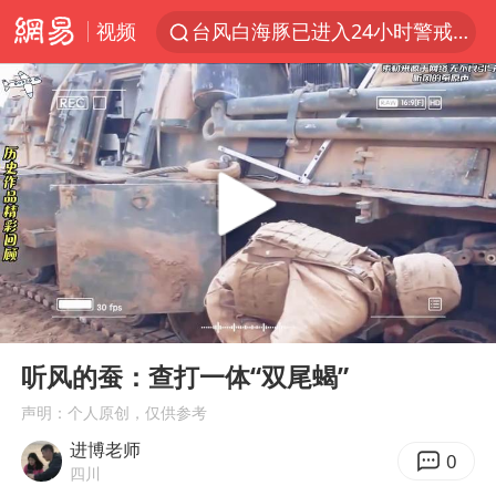
视频
台风白海豚已进入24小时警戒线
全球首个长时储能一体化产业园量产
陈垣宇0-3张禹珍 国乒男单全军覆没
中巨芯：上半年归母净利润1405.77万元
四川宜宾市高县4.9级地震致1人死亡
中国女篮70-67险胜尼日利亚女篮
名创优品回应女子吐槽内裤质量差
00:00
07:52
上海：台风白海豚或将带来龙卷风
Play
Ent
full
出口禁令驱动有色板块大涨
听风的蚕：查打一体“双尾蝎”
秋天的第一杯奶茶到底有多火
声明：个人原创，仅供参考
进博老师
百花奖开幕式
0
四川