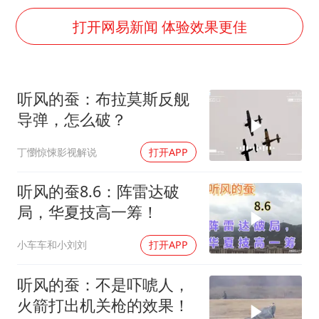
国防部：坚决反制任何闹海挑衅图谋
打开网易新闻 体验效果更佳
东航：国内客票提前14天免费退改
美股存储板块集体大跌
胡彦斌获《歌手2026》歌王
听风的蚕：布拉莫斯反舰
“今天得有40℃了吧 为啥还不预警”
导弹，怎么破？
夯实基础开新局
丁懰惊悚影视解说
打开APP
听风的蚕8.6：阵雷达破
局，华夏技高一筹！
小车车和小刘刘
打开APP
听风的蚕：不是吓唬人，
火箭打出机关枪的效果！