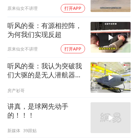
原来仙女不讲理
打开APP
听风的蚕：有源相控阵，
为何我们实现反超
原来仙女不讲理
打开APP
听风的蚕：我认为突破我
们大驱的是无人潜航器！
8月6日
房产衫哥
讲真，是球网先动手
的！！！
新媒体
39跟贴