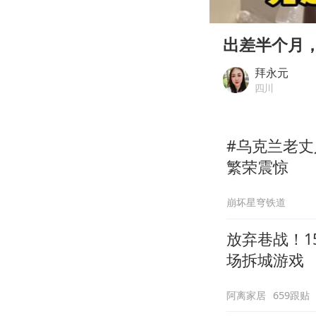
00:00
Play
出差半个月
拜永元
四川
#乌克兰老
繁荣震惊
崩坏星穹铁道
放弃巷战！1
场拆城游戏
阿离家居
659跟贴