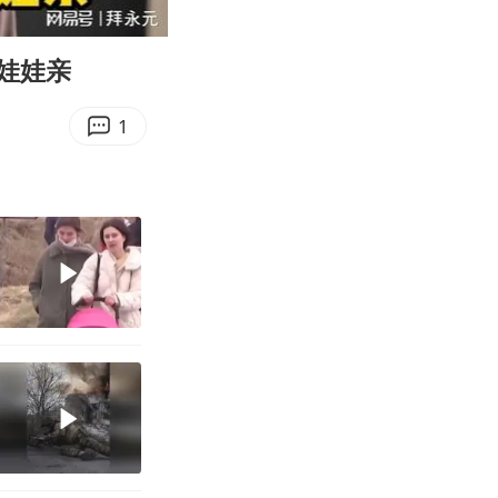
06:57
Enter
fullscreen
娃娃亲
1