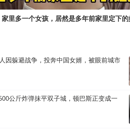
包文婧：二胎很难一碗水端平
浙江台州《告全体市民书》
，家里多一个女孩，居然是多年前家里定下的
香港宏福苑火灾或由烟头引起
黄金创今年来最大单周涨幅
郑丽文：台湾从来没有“独立”过
网传《披荆斩棘2026》名单
丈人因躲避战争，投奔中国女婿，被眼前城市
人民的健康、体质、幸福一脉相承
500公斤炸弹抹平双子城，顿巴斯正变成一