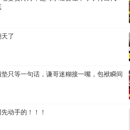
底
翻天了
铺垫只等一句话，谦哥迷糊接一嘴，包袱瞬间
网先动手的！！！