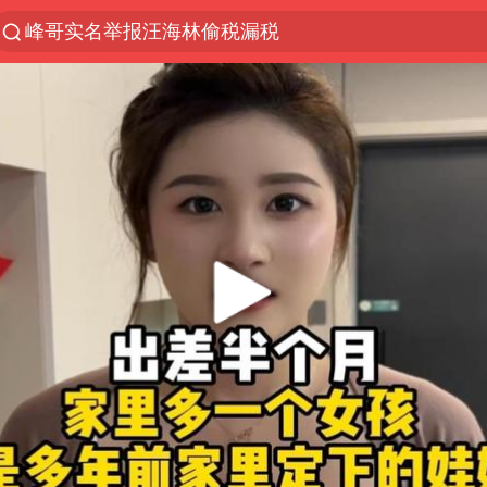
解锁各地夏日限定体验
富婆带资进组给自己硬加60多场吻戏
酒店回应车内过夜被收150元
名创优品一次性内裤 颜面尽失
“六爷”挂一颗出场
金饰克价一夜涨回1300元
白海豚将正面袭击贯穿浙江
视频丨中国东方电气集团原党组副书记、董事宋致远
梁家辉：到内地拍戏不是北上是回归
牛津大学一纸声明甩不了锅
女主硬加吻戏短剧已下架