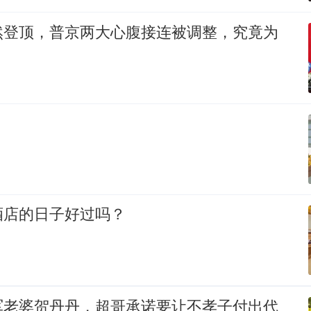
然登顶，普京两大心腹接连被调整，究竟为
酒店的日子好过吗？
军老婆贺丹丹，超哥承诺要让不孝子付出代