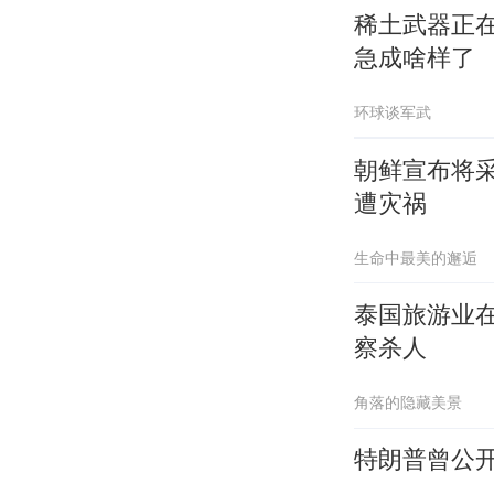
稀土武器正
急成啥样了
环球谈军武
朝鲜宣布将
遭灾祸
生命中最美的邂逅
泰国旅游业
察杀人
角落的隐藏美景
特朗普曾公