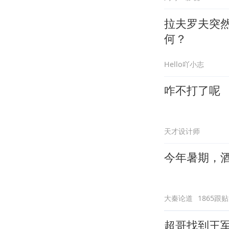
拉夫罗夫突
何？
Hello吖小志
咋不打了呢
天才设计师
今年暑期，
大秦论道
1865跟贴
超哥找到王