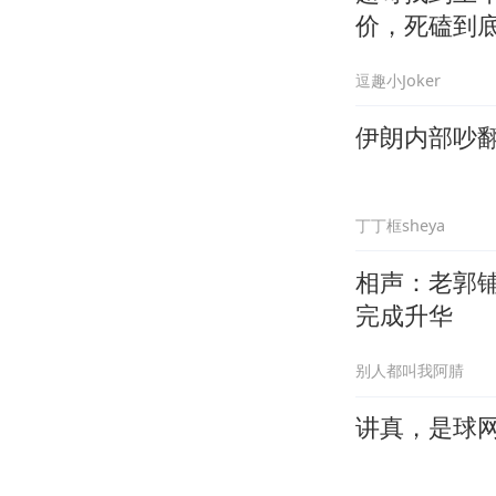
价，死磕到
逗趣小Joker
伊朗内部吵
丁丁框sheya
相声：老郭
完成升华
别人都叫我阿腈
讲真，是球