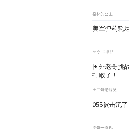
格林的公主
美军弹药耗
至今
2跟贴
国外老哥挑
打败了！
王二哥老搞笑
055被击沉
周哥一影视