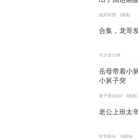
战武科普
1跟贴
合集，龙哥
天才设计师
岳母带着小
小舅子突
量子驱动QD
4跟贴
老公上班太
笙学嘻长
18跟贴