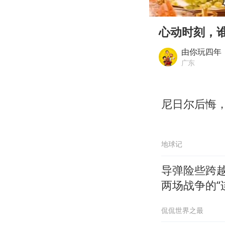
00:00
Play
心动时刻，
由你玩四年
广东
尼日尔后悔
地球记
导弹险些跨
两场战争的“
侃侃世界之最