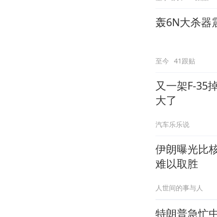
轰6N大杀器
至今
41跟贴
又一架F-3
大了
汽车乐乐说
伊朗曝光比
难以取胜
人世间的事与人
特朗普急忙