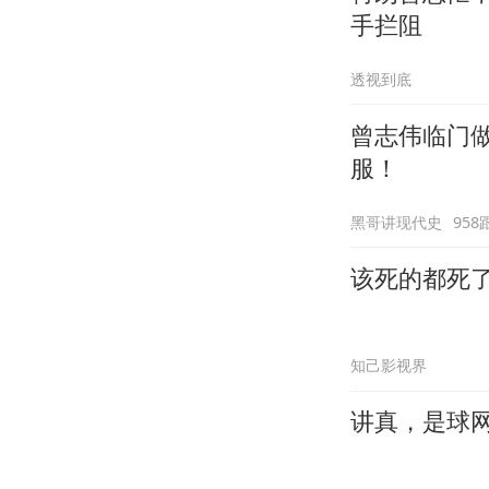
手拦阻
透视到底
曾志伟临门做
服！
黑哥讲现代史
958
该死的都死
知己影视界
讲真，是球