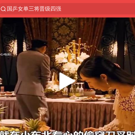
国乒女单三将晋级四强
光影经济撬动暑期消费新蓝海
马克·艾伦退出斯诺克中国公开赛
微信又有新功能，你可以“撤回”你的撤回了！
新疆优化调整景区内自驾服务费
上四休三，但降薪1000元，你接受吗？
情侣平潭拍日出坠崖1死1伤
央视新主播李秋莹孙亚鹏亮相
酒店回应车内过夜被收150元
黄金牛市回来了吗
杭州全市有序停课