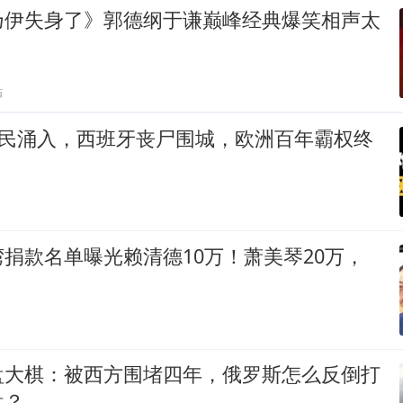
乃伊失身了》郭德纲于谦巅峰经典爆笑相声太
贴
难民涌入，西班牙丧尸围城，欧洲百年霸权终
捐款名单曝光赖清德10万！萧美琴20万，
盘大棋：被西方围堵四年，俄罗斯怎么反倒打
盘？