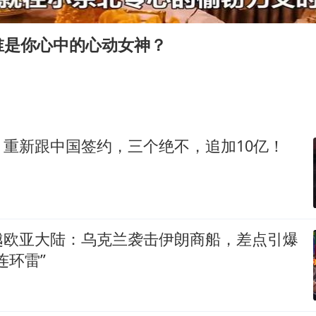
商场现钱学森巨幅海报 负责人回应
36岁男演员成景区NPC后人气爆棚
谁是你心中的心动女神？
全民健身事业高质量发展
台当局重金为“台独”织“皇帝新衣”
几元成本的AI广告导致千万市值蒸发
老挝国会主席赛宋蓬逝世
，重新跟中国签约，三个绝不，追加10亿！
夏日经济乘“热”而上 消费市场向“新”而行
乐享全民健身 共筑健康中国
越欧亚大陆：乌克兰袭击伊朗商船，差点引爆
连环雷”