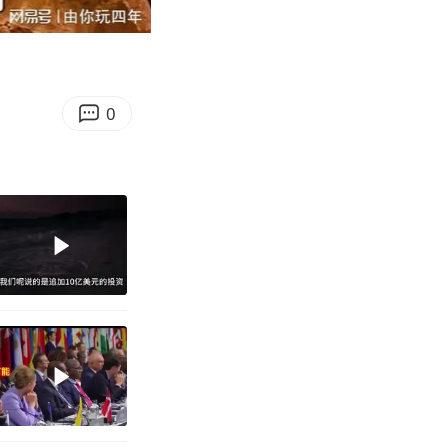
10:37
Enter
fullscreen
0