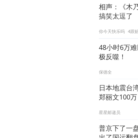
相声：《木
搞笑太逗了
你今天快乐吗
4跟
48小时6万
极反噬！
保德全
日本地震台湾
郑丽文100万
星星邮递员
普京下了一
出了国运翻