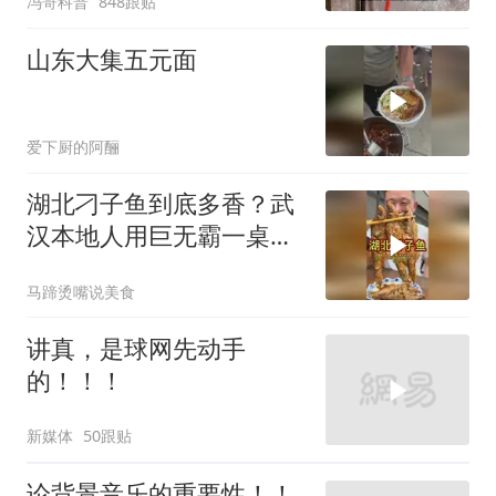
冯哥科普
848跟贴
山东大集五元面
爱下厨的阿酾
湖北刁子鱼到底多香？武
汉本地人用巨无霸一桌告
诉你
马蹄烫嘴说美食
讲真，是球网先动手
的！！！
新媒体
50跟贴
论背景音乐的重要性！！