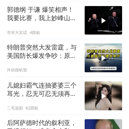
郭德纲 于谦 爆笑相声！
我要比赛，我上妙峰山干
嘛去？你去拜一拜冠军老
市井大实话
4跟贴
祖庙
特朗普突然大发雷霆，与
美国防长爆发争吵：原来
你们都在骗我
许侶很机智
儿媳妇霸气连抽婆婆三个
耳光，忍无可忍无须再
忍，太解气了！
二毛追剧
62跟贴
后阿萨德时代的叙利亚，