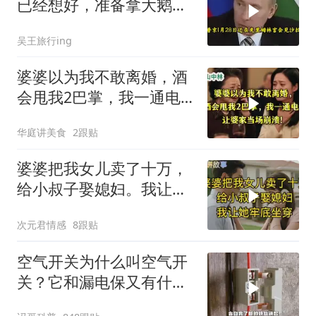
已经想好，准备拿大鹅石
油叩响西方大门
吴王旅行ing
婆婆以为我不敢离婚，酒
会甩我2巴掌，我一通电
话让婆家当场懵了
华庭讲美食
2跟贴
婆婆把我女儿卖了十万，
给小叔子娶媳妇。我让她
牢底坐穿！
次元君情感
8跟贴
空气开关为什么叫空气开
关？它和漏电保又有什么
区别？