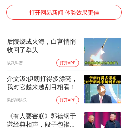
陈思诚零点晒照为佟丽娅庆生
夏日经济乘“热”而上 消费市场向“新”而行
打开网易新闻 体验效果更佳
36岁男演员成景区NPC后人气爆棚
身体出现这几个信号可能是肝在求救
后院烧成火海，白宫悄悄
宇树王兴兴被问了360多个问题
收回了拳头
几元成本的AI广告导致千万市值蒸发
战武科普
打开APP
台当局重金为“台独”织“皇帝新衣”
乐享全民健身 共筑健康中国
介文汲:伊朗打得多漂亮，
我对它越来越刮目相看！
果妈聊娱乐
打开APP
《有人要害朕》郭德纲于
谦经典相声，段子包袱满