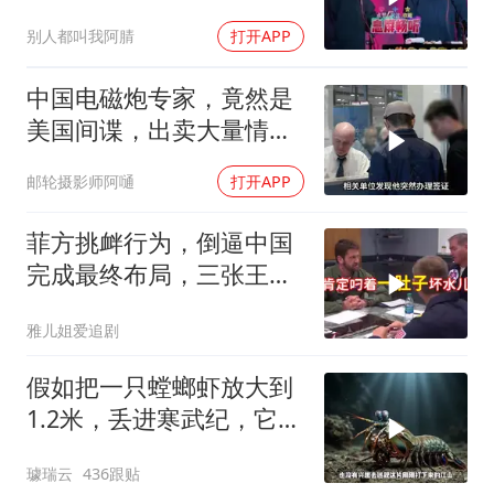
满！
别人都叫我阿腈
打开APP
中国电磁炮专家，竟然是
美国间谍，出卖大量情
报，让国家损失惨重
邮轮摄影师阿嗵
打开APP
菲方挑衅行为，倒逼中国
完成最终布局，三张王牌
现身黄岩岛
雅儿姐爱追剧
假如把一只螳螂虾放大到
1.2米，丢进寒武纪，它能
战胜当代霸主吗
璩瑞云
436跟贴