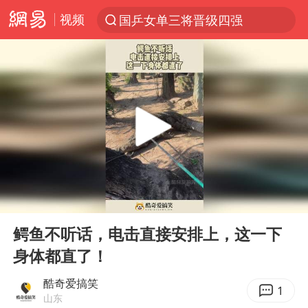
视频
国乒女单三将晋级四强
光影经济撬动暑期消费新蓝海
三警齐发！多地10级以上雷暴大风
马克·艾伦退出斯诺克中国公开赛
日本发布排名：“中国第一，美日德韩英法居后”
央视新主播李秋莹孙亚鹏亮相
情侣平潭拍日出坠崖1死1伤
00:00
00:10
大V：马科斯把路走绝了
Play
Ent
full
白海豚将正面袭击贯穿浙江
鳄鱼不听话，电击直接安排上，这一下
身体都直了！
购飞机票7分钟后退票被扣2022元
杭州全市有序停课
酷奇爱搞笑
1
山东