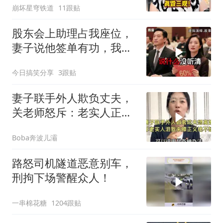
崩坏星穹铁道
11跟贴
股东会上助理占我座位，
妻子说他签单有功，我抛
售60%股份：董事长也让
今日搞笑分享
3跟贴
给他当
妻子联手外人欺负丈夫，
关老师怒斥：老实人正义
绝不缺席！
Boba奔波儿灞
路怒司机隧道恶意别车，
刑拘下场警醒众人！
一串棉花糖
1204跟贴