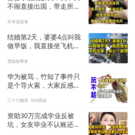
不闹直接出国，带走所有
存款，第二天全家
学术漫游者
结婚第2天，婆婆4点叫我
做早饭，我直接坐飞机回
家，老公一家懵了！
雪姐故事多
华为被骂，竹知了事件只
是个导火索，大家反感的
是打着国产之光旗
三十六贱笑
643跟贴
资助30万完成学业反被
坑，女友毕业不认账还索
50万彩礼，真毁三观