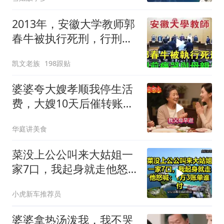
2013年，安徽大学教师郭
春牛被执行死刑，行刑前
痛哭与母亲告
凯文老族
198跟贴
婆婆夸大嫂孝顺我停生活
费，大嫂10天后催转账，
一句话全家愣住
华庭讲美食
菜没上公公叫来大姑姐一
家7口，我起身就走他怒
喊：1万3账单谁付
小虎新车推荐员
婆婆拿热汤泼我，我不哭