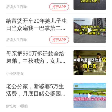
2万8彩礼
品读人生百味
打开APP
给富婆开车20年她儿子生
日当众扇我一巴掌第二天
我看懂人心
品读人生百味
打开APP
母亲把990万拆迁款全给
弟弟，中秋喊穷，女儿笑
怼：你的钱又没给我
小怪吃美食
老公分家，断婆婆5万生
活费，月底目睹公婆困
境，痛悔不已！
伊忆梅
3跟贴