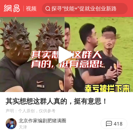
视频
探寻“技能+”促就业创业新路
维持强台风级！白海豚直奔华东沿海
印度暴发金迪普拉病毒
41岁女子为鼓励女儿考上985研究生
24小时不关空调 电费反而更低？
美国退回1000亿美元关税
“事业单位招聘不是人情买卖”
00:00
02:44
河南试行周五下午弹性离岗
Play
Ent
full
李亚鹏向地铁吐血女孩捐99999元
其实想想这群人真的，挺有意思！
新华社权威快报|我国编制完成新版全月地质图
声明：个人原创，仅供参考
北京作家编剧肥猪满圈
山东财大教授刘海明逝世 终年38岁
418
天津