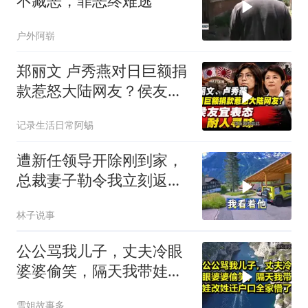
不藏恶，罪恶终难逃
户外阿崭
郑丽文 卢秀燕对日巨额捐
款惹怒大陆网友？侯友宜
表态耐人寻味
记录生活日常阿蜴
遭新任领导开除刚到家，
总裁妻子勒令我立刻返
岗，我直言她无权命令我
林子说事
公公骂我儿子，丈夫冷眼
婆婆偷笑，隔天我带娃改
姓迁户口全家懵了！
雪姐故事多