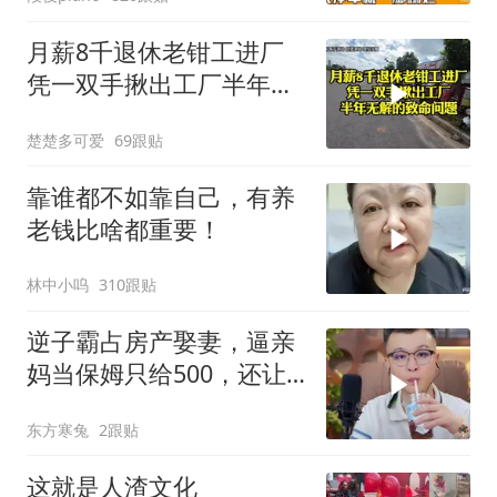
月薪8千退休老钳工进厂
凭一双手揪出工厂半年无
解的致命问题
楚楚多可爱
69跟贴
靠谁都不如靠自己，有养
老钱比啥都重要！
林中小呜
310跟贴
逆子霸占房产娶妻，逼亲
妈当保姆只给500，还让
她装远房亲戚
东方寒兔
2跟贴
这就是人渣文化