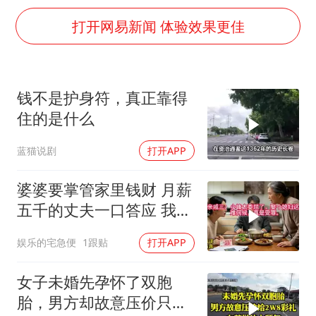
“银行午休1.5小时”留个窗口行不行
打开网易新闻 体验效果更佳
要给全体职工“应休尽休”的底气
如何把百年大党建设得更加坚强有力
80后女柜员逆袭成4200亿银行副行长
钱不是护身符，真正靠得
余承东口误将24999元电脑报成2499
住的是什么
小伙靠AI减肥 45天瘦40斤进了ICU
蓝猫说剧
打开APP
总书记关心百姓身边这些民生大事
婆婆要掌管家里钱财 月薪
五千的丈夫一口答应 我拒
交工资卡不做饭
娱乐的宅急便
1跟贴
打开APP
女子未婚先孕怀了双胞
胎，男方却故意压价只给