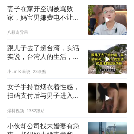
妻子在家开空调被骂败
家，妈宝男嫌费电不让
吹，妻子果断提离婚
八颗奇异果
跟儿子去了趟台湾，实话
实说，台湾人的生活，简
直让我超级羡慕
小Lin竖着说
23跟贴
女子手持香烟衣着性感，
扫码支付后与男子进入昏
暗房间！
爆料视频
1332跟贴
小伙却公司找未婚妻有急