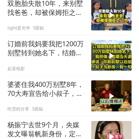
双胞胎失散10年，来别墅
找爸爸，却被保姆拒之门
外
light是光华
5跟贴
订婚前我妈要我把1200万
别墅转到她名下，结婚当
天婆婆说：你那别墅给小
起喜电影
叔子当新房
婆婆住我400万别墅8年，
70大寿宣告给小叔子，
我：天没黑你做梦呢？
吃货的分享
5跟贴
杨振宁去世9个月，央媒
发文曝翁帆新身份，定居