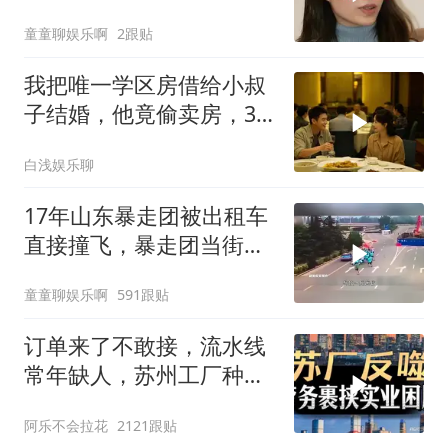
英国传闻早有真相
童童聊娱乐啊
2跟贴
我把唯一学区房借给小叔
子结婚，他竟偷卖房，3
天后夫妻被刑拘
白浅娱乐聊
17年山东暴走团被出租车
直接撞飞，暴走团当街拦
路为什么如此猖獗
童童聊娱乐啊
591跟贴
订单来了不敢接，流水线
常年缺人，苏州工厂种下
的因，如今尝到苦
阿乐不会拉花
2121跟贴