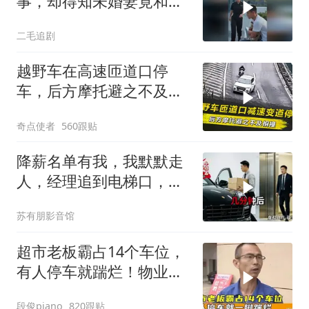
事，却得知未婚妻竟和别
人订婚！
二毛追剧
越野车在高速匝道口停
车，后方摩托避之不及相
撞，事故如何定责？
奇点使者
560跟贴
降薪名单有我，我默默走
人，经理追到电梯口，见
我坐上保时捷愣住
苏有朋影音馆
超市老板霸占14个车位，
有人停车就踹烂！物业表
示没人敢管！
段俊piano
820跟贴