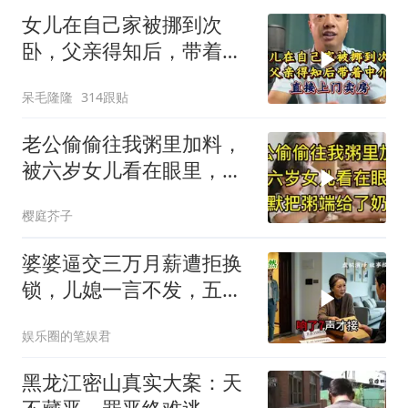
女儿在自己家被挪到次
卧，父亲得知后，带着中
介直接上门卖房
呆毛隆隆
314跟贴
老公偷偷往我粥里加料，
被六岁女儿看在眼里，默
默把粥端给了奶奶
樱庭芥子
婆婆逼交三万月薪遭拒换
锁，儿媳一言不发，五天
后丈夫收传票
娱乐圈的笔娱君
黑龙江密山真实大案：天