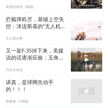
何？
宸宸的发明
3跟贴
拦截弹耗尽，基辅上空失
控：泽连斯基的“无人机神
话”为何突然没人提了
古人那点事
又一架F-35掉下来，美媒
说的话逐渐应验：五角大
楼要亏大了
汽车乐乐说
讲真，是球网先动手
的！！！
新媒体
57跟贴