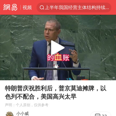
视频
上半年我国经营主体结构持续优化
上海暴雨红色预警
上海：5号线16号线浦江线全线停运
《披荆斩棘2026》阵容官宣
白海豚北上或致京津冀暴雨
国足U17与阿森纳决赛取消 并列冠军
上海有出现龙卷潜势
00:00
07:46
王艺迪无缘横滨赛决赛
Play
Ent
full
上门女婿出轨女邻居多年被判重婚罪
特朗普庆祝胜利后，普京莫迪摊牌，以
色列不配合，美国高兴太早
女子发现前夫婚内与第三者育子
声明：个人原创，仅供参考
王艺迪2-4不敌张本美和止步4强
小小威