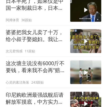
日本半死了，如果仅是中
国一家制裁日本，日本可
能还剩一口气
阿搏体育
36跟贴
婆婆把我女儿卖了十万，
给小叔子娶媳妇。我让她
牢底坐穿！
次元君情感
11跟贴
这次塘主说没有6000斤不
要钱，看来我不会再“赔
光”了呀
心灵的素洁角落
243跟贴
印尼购欧洲最强战舰后请
解放军摸底，中方实力几