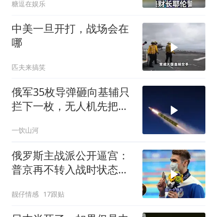
糖逗在娱乐
中美一旦开打，战场会在
哪
匹夫来搞笑
俄军35枚导弹砸向基辅只
拦下一枚，无人机先把爱
国者耗干了，泽连斯基的
一饮山河
秋天反攻成了笑话
俄罗斯主战派公开逼宫：
普京再不转入战时状态，
我们就自己动手
靓仔情感
17跟贴