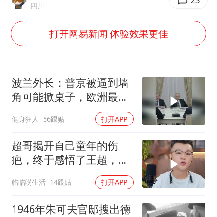
以军士兵把枪口对准中国记者
23
四川
泰国：高度重视中国游客旅游体验
打开网易新闻 体验效果更佳
2025年小学教师减少13.19万
上海大部迎大暴雨
《龙餐馆》 冲奖
波兰外长：普京被逼到墙
笔试第一被劝弃考涉事副校长被撤职
角可能掀桌子，欧洲最担
心的不是俄军有多强
奋力开创中国式现代化建设新局面
健身狂人
56跟贴
打开APP
超哥揭开自己童年的伤
疤，终于感悟了王超，他
决定接妈妈回来养老
临临唠生活
14跟贴
打开APP
1946年朱可夫官邸搜出德