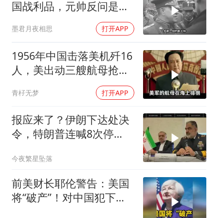
国战利品，元帅反问是否
需辞职
墨君月夜相思
打开APP
1956年中国击落美机歼16
人，美出动三艘航母抢尸
体
青杍无梦
打开APP
报应来了？伊朗下达处决
令，特朗普连喊8次停
手，海外资产遭清算
今夜繁星坠落
前美财长耶伦警告：美国
将“破产”！对中国犯下两
大错误自食恶果