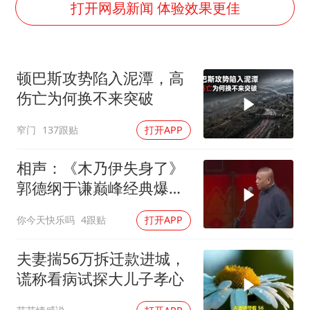
乘客脱鞋散发异味 司机提醒反被怼
打开网易新闻 体验效果更佳
日本籍女网红在韩直播时自杀身亡
多专业取消艺考 文化工作者要有文化
顿巴斯攻势陷入泥潭，高
汕头市政府被约谈
伤亡为何换不来突破
南太行山失联女孩最后信号不在山林
窄门
137跟贴
打开APP
总书记关心百姓身边这些民生大事
相声：《木乃伊失身了》
郭德纲于谦巅峰经典爆笑
相声太搞笑太逗了
你今天快乐吗
4跟贴
打开APP
夫妻揣56万拆迁款进城，
谎称看病试探大儿子孝心