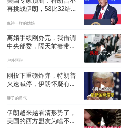
美国专家预测：特朗普不
再挑战伊朗，58比32结果
已定
像诗一样的姑娘
离婚手续刚办完，我借调
中央部委，隔天前妻带新
欢来单位示威
户外阿崭
刚投下重磅炸弹，特朗普
火速喊停，伊朗怀疑有
诈，美国发撤侨警告
胖子的勇气
伊朗越来越看清形势了，
美国的西方盟友为啥不参