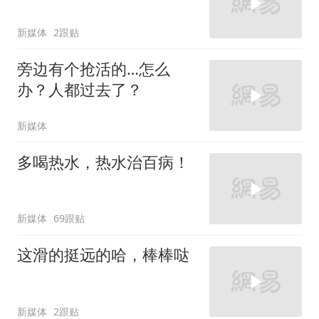
新媒体
2跟贴
旁边有个抢活的…怎么
办？人都过去了？
新媒体
多喝热水，热水治百病！
新媒体
69跟贴
这滑的挺远的哈，棒棒哒
新媒体
2跟贴