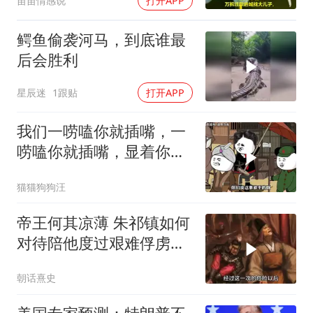
苗苗情感说
打开APP
鳄鱼偷袭河马，到底谁最
后会胜利
星辰迷
1跟贴
打开APP
我们一唠嗑你就插嘴，一
唠嗑你就插嘴，显着你
了？
猫猫狗狗汪
帝王何其凉薄 朱祁镇如何
对待陪他度过艰难俘虏生
涯的袁彬
朝话熹史