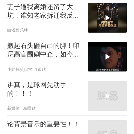
妻子逼我离婚还留了大
坑，谁知老家拆迁我反而
翻身
白浅娱乐聊
搬起石头砸自己的脚！印
尼高官围剿中企，如今烂
摊子没人收
小陆搞笑日常
1跟贴
讲真，是球网先动手
的！！！
新媒体
39跟贴
论背景音乐的重要性！！