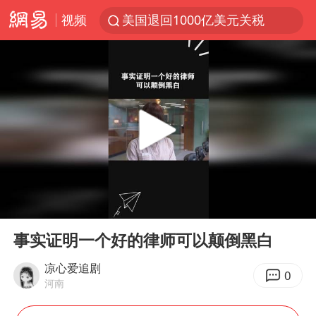
视频
美国退回1000亿美元关税
顾客结账把钱扔地上 服务员霸气扔回
38岁山东财大教授刘海明逝世
李亚鹏向地铁吐血女孩捐99999元
台风白海豚或在华东沿海登陆
香港殿堂级填词人黎彼得因病离世 终年76岁
FIFA官方支持因凡蒂诺
00:00
00:33
41岁女子为鼓励女儿考上985研究生
Play
Ent
full
弹药库存告急 美军补货难
事实证明一个好的律师可以颠倒黑白
如何把百年大党建设得更加坚强有力
凉心爱追剧
0
河南
沙特否认与胡塞武装举行会谈