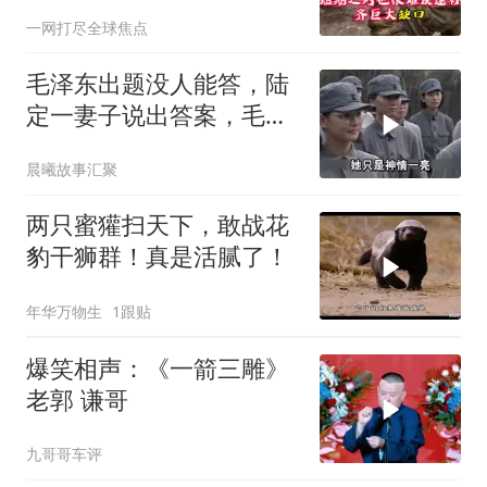
战？
一网打尽全球焦点
毛泽东出题没人能答，陆
定一妻子说出答案，毛主
席听后高兴异常
晨曦故事汇聚
两只蜜獾扫天下，敢战花
豹干狮群！真是活腻了！
年华万物生
1跟贴
爆笑相声：《一箭三雕》
老郭 谦哥
九哥哥车评