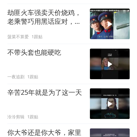
劫匪火车强卖天价烧鸡，
老乘警巧用黑话应对，成
功套路劫匪
菠菜不算爱
1跟贴
不带头套也能硬吃
一夜追剧
1跟贴
辛苦25年就是为了这一天
泠泠剪辑
1跟贴
你大爷还是你大爷，家里