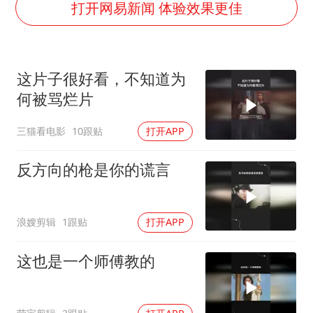
山东一元代青花杯离奇失踪
打开网易新闻 体验效果更佳
台湾海峡南口北上船舶实施交通管制
“新疆阿勒泰八月能滑雪”不实
这片子很好看，不知道为
向鹏0-3不敌张本智和
何被骂烂片
四川宜宾地震网友称睡觉被摇醒
三猫看电影
10跟贴
打开APP
今日立秋你咬秋了吗
公司“上四休三”但要降薪1000元
反方向的枪是你的谎言
东方之约 相约未来
浪嫂剪辑
1跟贴
打开APP
这也是一个师傅教的