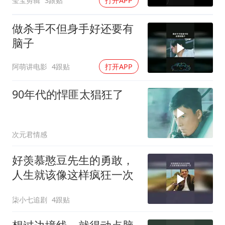
莹宝剪辑
3跟贴
打开APP
做杀手不但身手好还要有
脑子
阿萌讲电影
4跟贴
打开APP
90年代的悍匪太猖狂了
次元君情感
好羡慕憨豆先生的勇敢，
人生就该像这样疯狂一次
柒小七追剧
4跟贴