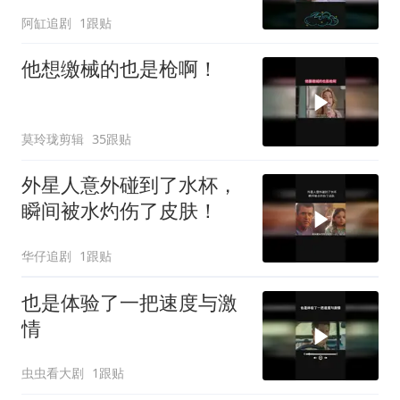
阿缸追剧
1跟贴
他想缴械的也是枪啊！
莫玲珑剪辑
35跟贴
外星人意外碰到了水杯，
瞬间被水灼伤了皮肤！
华仔追剧
1跟贴
也是体验了一把速度与激
情
虫虫看大剧
1跟贴