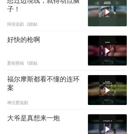
想过边境线，就得动点脑
子！
阿佳说剧
2跟贴
好快的枪啊
爱创剪辑
1跟贴
福尔摩斯都看不懂的连环
案
神泣爱追剧
大爷是真想来一炮