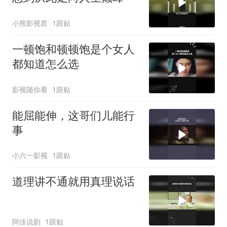
小熊影视君
1跟贴
一顿饱和顿顿饱是个女人
都知道怎么选
影视随你看
1跟贴
能屈能伸，这哥们儿能行
事
小六一影视
1跟贴
道理讲不通就用真理说话
阿佳说剧
1跟贴