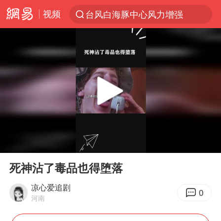
视频
台风白海豚中心风力增强
上半年我国机械工业经济运行稳中有进
我国货物贸易进出口超30万亿元
佛山通报笔试前13被淘汰后5名进体检
国防部回应日本试射“战斧”导弹
广东雷州通报特教老师招聘违规事件
“立秋的第一杯奶茶”又爆单了
00:00
01:38
泰国枪击案凶手先杀祖父母后行凶
Play
Ent
full
宇树科技中一签需缴款7.54万元
死神沾了毒品也得堕落
女子开一天一夜空调后二氧化碳中毒
凉心爱追剧
0
河南
国防部：坚决反制任何闹海挑衅图谋