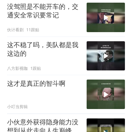
没驾照是不能开车的，交
通安全常识要常记
伙计看剧
11跟贴
这不稳了吗，美队都是我
这边的
八方影视咖
1跟贴
这才是真正的智斗啊
小叮当剪辑
小伙意外获得隐身能力没
想到从此走向人生巅峰