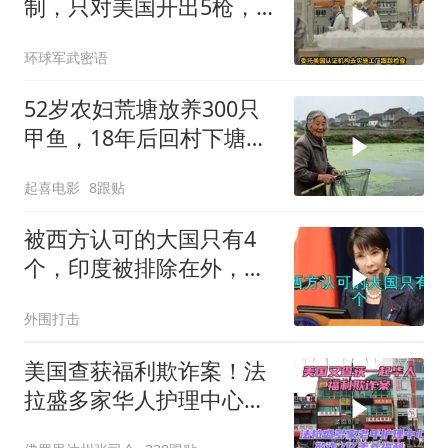
制，只对美国开出5枪，
商务部二号令颁布
环球军武密语
52岁农妇荒塘放养300只
甲鱼，18年后回村下塘瞬
间傻眼
起喜电影
8跟贴
被西方认可的大国只有4
个，印度被排除在外，为
何只能算准大国？
外围打击
美国查获福利欺诈案！法
拉盛多家华人护理中心欺
诈7亿美元福利！