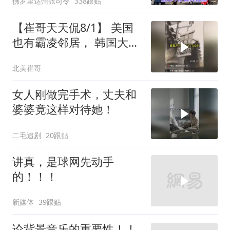
佛罗里达州张司令
338跟贴
【崔哥天天侃8/1】 美国
也有霸凌邻居， 韩国大爷
忍无可忍
北美崔哥
女人刚做完手术，丈夫和
婆婆竟这样对待她！
二毛追剧
20跟贴
讲真，是球网先动手
的！！！
新媒体
39跟贴
论背景音乐的重要性！！