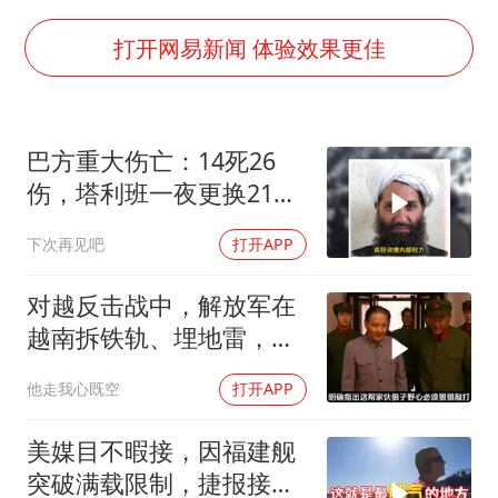
我国编制完成新版全月地质图
打开网易新闻 体验效果更佳
村民谈“梅姨”：叫的其实是“媒姨”
郑国霖回应去景区上班被保安拦下
感觉全东北都在等7号
巴方重大伤亡：14死26
伤，塔利班一夜更换21个
东方甄选被判赔偿江小白30万元
官位
80后女柜员逆袭成4200亿银行副行长
下次再见吧
打开APP
奋进开新局 实干挑大梁
对越反击战中，解放军在
越南拆铁轨、埋地雷，是
真的吗？
他走我心既空
打开APP
美媒目不暇接，因福建舰
突破满载限制，捷报接连