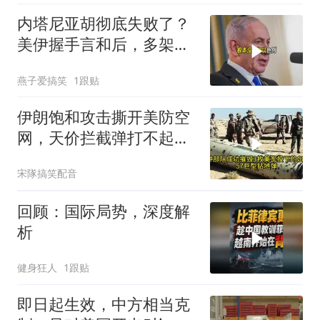
内塔尼亚胡彻底失败了？
美伊握手言和后，多架美
军机飞离以色列
燕子爱搞笑
1跟贴
伊朗饱和攻击撕开美防空
网，天价拦截弹打不起，
美式反导神话破灭
宋隊搞笑配音
回顾：国际局势，深度解
析
健身狂人
1跟贴
即日起生效，中方相当克