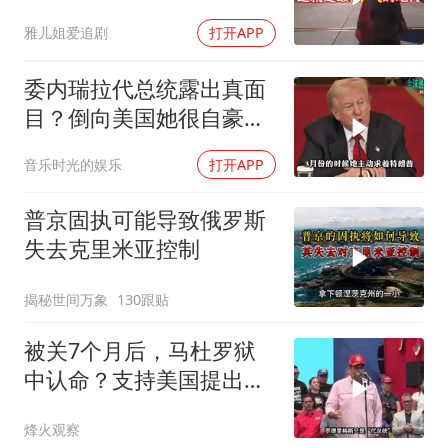
而来
雅儿姐爱追剧
打开APP
委内瑞拉代总统露出真面
目？倒向美国她很自豪
【独家】7月30号，委代
音乐时光的娱乐
打开APP
总统罗德里格斯竟突然开
炮怒点马杜罗，扬言马杜
普京固执可能导致俄罗斯
罗的外交政策简直
失去克里米亚控制
揭秘世间万象
130跟贴
被关7个月后，马杜罗狱
中认命？支持美国提出的
主张，委风向已变
烽火观察