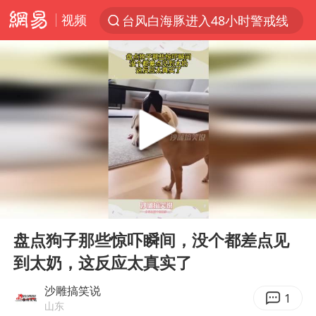
台风白海豚进入48小时警戒线
视频
以“新”破局 首发经济点亮城市消费活力
中方回应是否在太平洋海底开采稀土
宇树科技发行价格150.80元/股
泰国一女公务员妆容引争议 本人回应
U17国足1分钟轰2球
外交部发言人就广岛核爆81周年等答记者问
贵州轮胎子公司获美国退税8136万
00:00
00:15
Play
Ent
吉林一“温度计大楼”读数爆表
full
盘点狗子那些惊吓瞬间，没个都差点见
台风白海豚影响中国已成定局
到太奶，这反应太真实了
法国将禁止“未经同意的电话营销”
沙雕搞笑说
1
27岁女子成组织卖淫集团主犯被通缉
山东