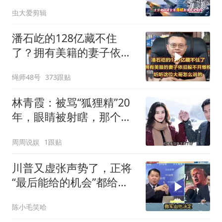
虫大爱剪辑
潘石屹的128亿藏不住
了？拥有美籍的妻子依旧
躲不开缴税！
绳师48号
373跟贴
林青霞：被骂“狐狸精”20
年，眼睛被射瞎，那个男
人只问了一句“谁来出机票
周周说娱
1跟贴
钱？”
川普又虚张声势了，正将
“最后能给的机会”都给伊
朗！台媒点评
陈小毛笑哈