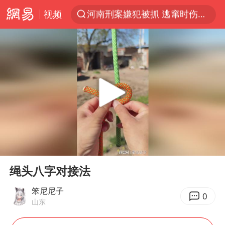
河南刑案嫌犯被抓 逃窜时伤害多人
视频
光影经济撬动暑期消费新蓝海
马克·艾伦退出斯诺克中国公开赛
新疆优化调整景区内自驾服务费
上四休三，但降薪1000元，你接受吗？
央视新主播李秋莹孙亚鹏亮相
情侣平潭拍日出坠崖1死1伤
老挝国会主席赛宋蓬逝世
00:00
00:09
黄金牛市回来了吗
Play
Ent
full
绳头八字对接法
茅台部分直营店飞天茅台提价
笨尼尼子
全民健身事业高质量发展
0
山东
台当局重金为“台独”织“皇帝新衣”