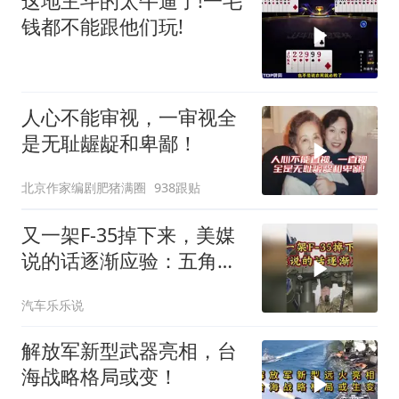
这地主斗的太牛逼了!一毛
钱都不能跟他们玩!
人心不能审视，一审视全
是无耻龌龊和卑鄙！
北京作家编剧肥猪满圈
938跟贴
又一架F-35掉下来，美媒
说的话逐渐应验：五角大
楼要亏大了
汽车乐乐说
解放军新型武器亮相，台
海战略格局或变！