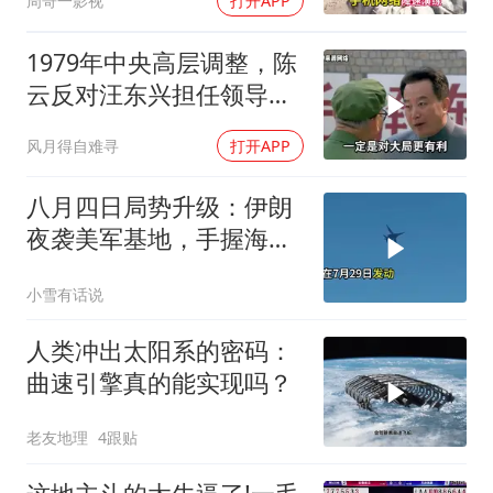
周哥一影视
打开APP
1979年中央高层调整，陈
云反对汪东兴担任领导职
务
风月得自难寻
打开APP
八月四日局势升级：伊朗
夜袭美军基地，手握海峡
筹码提出3000亿诉求
小雪有话说
人类冲出太阳系的密码：
曲速引擎真的能实现吗？
老友地理
4跟贴