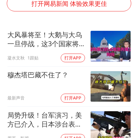
打开网易新闻 体验效果更佳
几元成本的AI广告导致千万市值蒸发
《欢迎来龙餐馆》口碑
白海豚将正面袭击贯穿浙江
大风暴将至！大鹅与大乌
酒店回应车内过夜被收150元
一旦停战，这3个国家将
杭州全市有序停课
直接迎来灭国崩盘
凝水文秋
1跟贴
打开APP
商场现钱学森巨幅海报 负责人回应
穆杰塔巴藏不住了？
乐享全民健身 共筑健康中国
最新声音
打开APP
局势升级！台军演习，美
方已介入，日本涉台表述
突变，大陆已收到通知