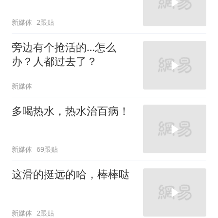
新媒体
2跟贴
旁边有个抢活的…怎么
办？人都过去了？
新媒体
多喝热水，热水治百病！
新媒体
69跟贴
这滑的挺远的哈，棒棒哒
新媒体
2跟贴