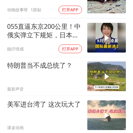
动物故事呀
1跟贴
打开APP
055直逼东京200公里！中
俄实弹立下规矩，日本除
了拍照根本不敢动
靓仔情感
打开APP
特朗普当不成总统了？
最新声音
美军进台湾了 这次玩大了
课桌动画