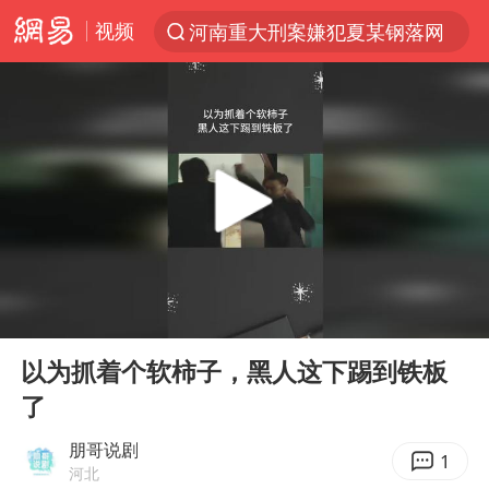
视频
河南重大刑案嫌犯夏某钢落网
光影经济撬动暑期消费新蓝海
陈思诚零点晒照为佟丽娅庆生
微信又有新功能，你可以“撤回”你的撤回了！
河南发布农田渍涝灾害风险预警
新疆优化调整景区内自驾服务费
情侣平潭拍日出坠崖1死1伤
00:00
01:32
《欢迎来龙餐馆》口碑
Play
Ent
full
央视新主播李秋莹孙亚鹏亮相
以为抓着个软柿子，黑人这下踢到铁板
了
郑丽文：台湾从来没有“独立”过
酒店花洒现排泄物住客索赔遭拒
朋哥说剧
1
河北