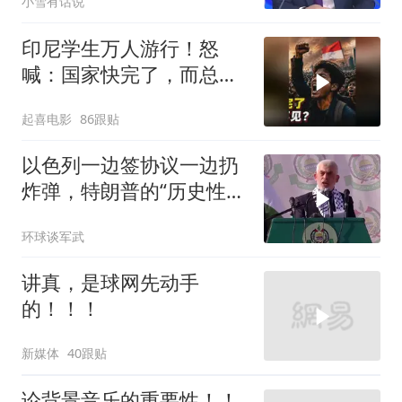
小雪有话说
懂了吗
印尼学生万人游行！怒
喊：国家快完了，而总统
却装看不见？
起喜电影
86跟贴
以色列一边签协议一边扔
炸弹，特朗普的“历史性协
议”到底算不算数
环球谈军武
讲真，是球网先动手
的！！！
新媒体
40跟贴
论背景音乐的重要性！！