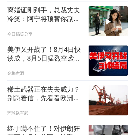
离婚证刚到手，总裁丈夫
冷笑：阿宁将顶替你副总
之位，我应好
今日搞笑分享
美伊又开战了！8月4日快
谈成，8月5日猛烈空袭，
后续3种剧本
金梅煮酒
稀土武器正在失去威力？
别急着信，先看看欧洲军
工现在急成啥样了
环球谈军武
终于瞒不住了！对伊朗狂