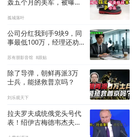
轰五个月的美军，被曝出
内部出了大问题！
孤城落叶
公司分红我到手9块9，同
事最低100万，经理还劝
我续签，我笑了：不签了
苏有朋影音馆
8跟贴
除了导弹，朝鲜再派3万
士兵，能拯救普京吗？
刘乐观天下
拉夫罗夫成统俄党头号代
表！绍伊古梅德韦杰夫双
双出局，普京这步棋你看