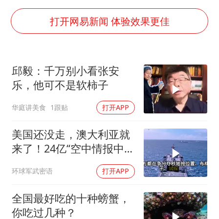
杭州全市有序停课
夏日经济乘“热”而上 消费市场向“新”而行
打开网易新闻 体验效果更佳
上四休三，但降薪1000元，你接受吗？
36岁男演员成景区NPC后人气爆棚
邱毅：千万别小看张安
宇树王兴兴被问了360多个问题
乐，他可不是软柿子
全民健身事业高质量发展
华庭讲美食
1跟贴
打开APP
唐田赛前发布会上引用《孙子兵法》
乐享全民健身 共筑健康中国
美国还没走，澳大利亚就
来了！24亿“空中情报中
心”刚到手就杀入南海
环球军武密语
打开APP
全国最好吃的十种螃蟹，
你吃过几种？