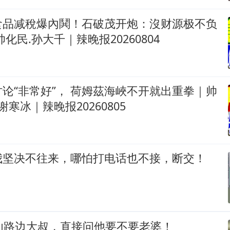
食品减稅爆內鬨！石破茂开炮：沒财源极不负
化民.孙大千｜辣晚报20260804
论“非常好”， 荷姆茲海峽不开就出重拳｜帅
谢寒冰｜辣晚报20260805
我坚决不往来，哪怕打电话也不接，断交！
讪路边大叔，直接问他要不要老婆！