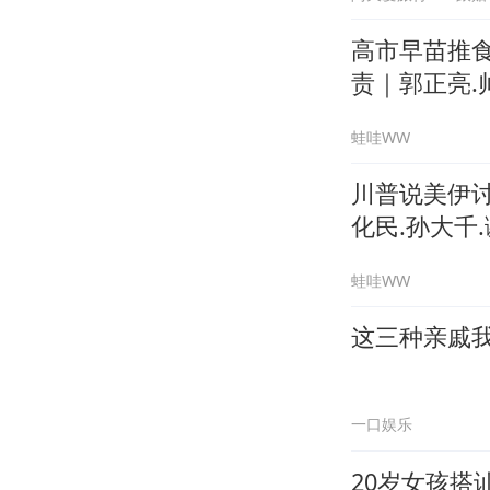
高市早苗推
责｜郭正亮.帅
蛙哇WW
川普说美伊讨
化民.孙大千.
蛙哇WW
这三种亲戚
一口娱乐
20岁女孩搭