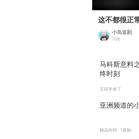
00:00
Play
这不都很正
小岛追剧
河南
马科斯意料
终时刻
王同学来了
亚洲频道的
精品街拍
1跟贴