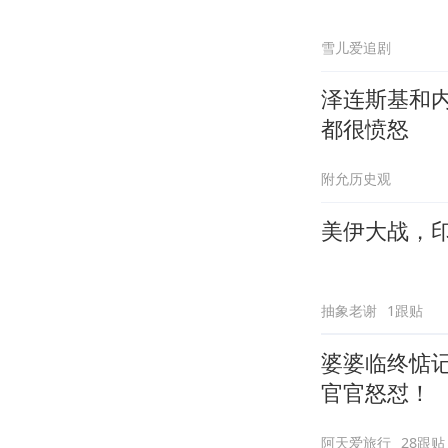
雪儿爱追剧
泽连斯基和
都很愤怒
附允历史观
美伊大战，
抽象老谢
1跟贴
婆婆临终惦
官官怒怼！
阿天爱旅行
28跟贴