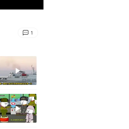
02:26
Enter
fullscreen
1