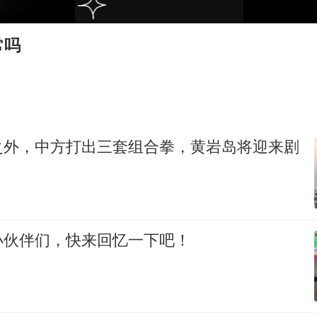
法国将禁止“未经同意的电话营销”
外交部发言人就广岛核爆81周年等答记者问
常吗
多地要求领导干部带头休假
贵州轮胎子公司获美国退税8136万
80后女柜员逆袭成4200亿银行副行长
27岁女子成组织卖淫集团主犯被通缉
之外，中方打出三套组合拳，黄岩岛将迎来剧
吉林一“温度计大楼”读数爆表
奋进开新局 实干挑大梁
小伙伴们，快来回忆一下吧！