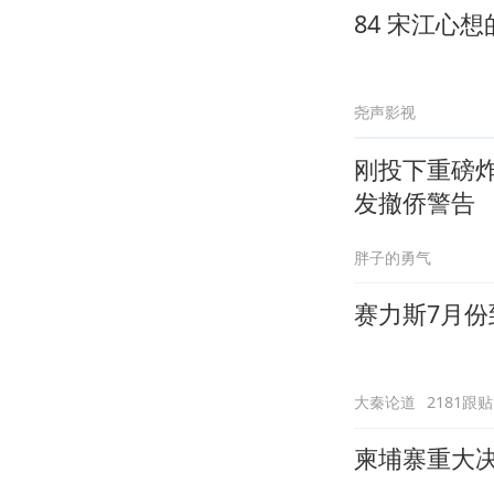
84 宋江心
尧声影视
刚投下重磅
发撤侨警告
胖子的勇气
赛力斯7月份
大秦论道
2181跟贴
柬埔寨重大决