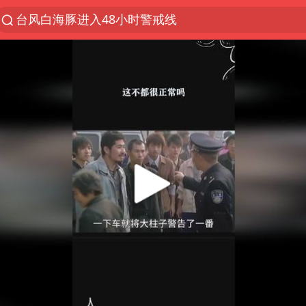
台风白海豚进入48小时警戒线
以“新”破局 首发经济点亮城市消费活力
佛得角门将亮相智利俱乐部主场
中方回应是否在太平洋海底开采稀土
看守所辅警收受10万获刑1年
宇树科技发行价格150.80元/股
宇树科技王兴兴身家有望超200亿元
CIA被曝已秘密设立古巴工作组
U17国足1分钟轰2球
泰国一女公务员妆容引争议 本人回应
中国养老床位“三连降”