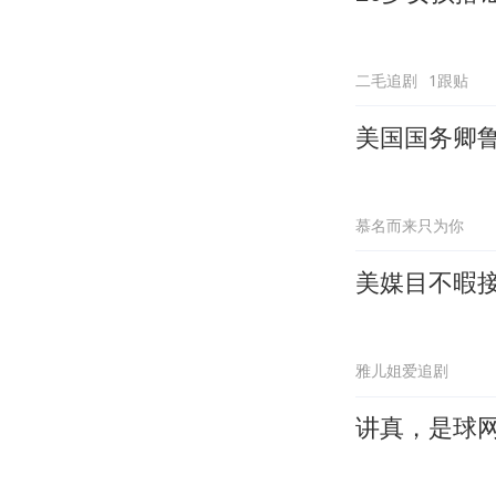
二毛追剧
1跟贴
美国国务卿
慕名而来只为你
美媒目不暇
雅儿姐爱追剧
讲真，是球