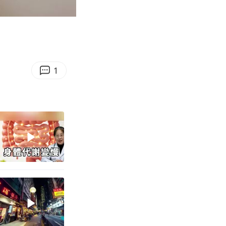
04:51
Enter
fullscreen
1