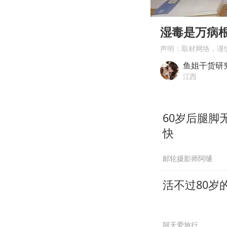
00:00
Play
湿毒是万病
声明：取材网络，谨
鱼姐干货研
江西
60岁后腿脚
快
邮轮摄影师阿嗵
活不过80岁
阿天爱旅行