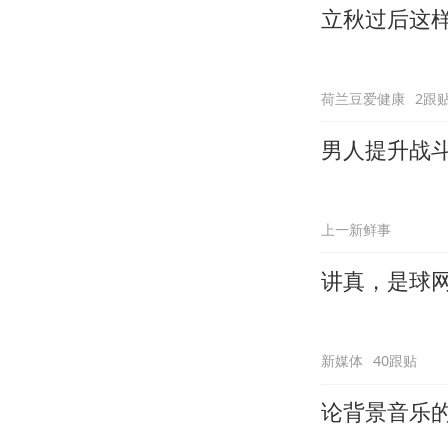
立秋过后这
荷兰豆爱健康
2跟
男人提升战
上一新鲜事
讲真，是球
新媒体
40跟贴
论背景音乐