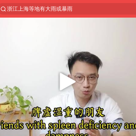
浙江上海等地有大雨或暴雨
解锁各地夏日限定体验
河南潜逃10日重大刑案嫌疑人落网
西湖突现狂风暴雨 游客瞬间被浇透
马克·艾伦退出斯诺克中国公开赛
金饰克价一夜涨回1300元
新疆景区自驾服务费改为按车收费
永和豆浆创始人林炳生去世
视频丨中国东方电气集团原党组副书记、董事宋致远
白海豚将正面袭击贯穿浙江
浙江台州《告全体市民书》