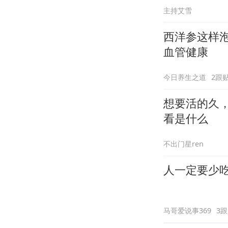
主持艾雪
西洋参这样
血管健康
今日养生之道
2跟
想要活的久
看是什么
不出门星ren
人一定要少吃
马哥爱说事369
3