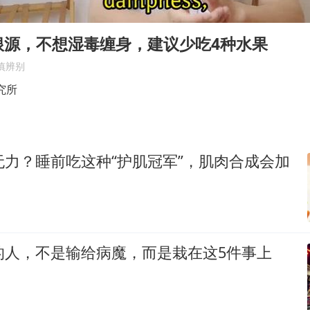
酒店回应车内过夜被收150元
牛津大学一纸声明甩不了锅
根源，不想湿毒缠身，建议少吃4种水果
海鲜忘车里4天打开门满车都是蛆
慎辨别
儿子陪躺平老爹体验外卖员火了
究所
香港宏福苑火灾或由烟头引起
西贝创始人贾国龙押注鲜羊赛道
无力？睡前吃这种“护肌冠军”，肌肉合成会加
几元成本 千万市值蒸发
人民的健康、体质、幸福一脉相承
的人，不是输给病魔，而是栽在这5件事上