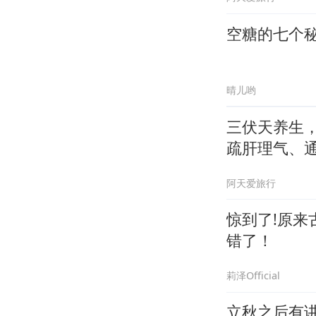
空糖的七个
晴儿哟
三伏天养生
疏肝理气、
阿天爱旅行
惊到了!原来
错了！
莉泽Official
立秋之后有讲