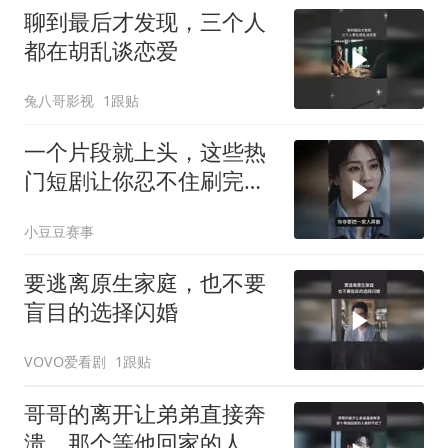
聊到最后才发现，三个人
都在胡乱谈恋爱
兔八哥影视
1跟贴
一个片段就上头，这些热
门短剧让你忍不住刷完整
部
小豆豆赛事
要逃离原生家庭，也不要
盲目的选择闪婚
VOVO爱看剧
1跟贴
哥哥的离开让弟弟直接奔
溃，那个等他回家的人真