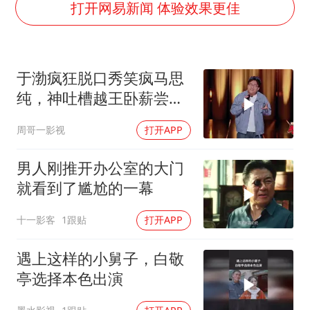
广岛长崎的昨天未必不会是日本的明天
打开网易新闻 体验效果更佳
我国民营企业创新动能持续增强
苏有朋亮相百花奖
于渤疯狂脱口秀笑疯马思
高铁双人座被免票儿童挤成3人座
纯，神吐槽越王卧薪尝
五角大楼再公布UFO视频
胆，句句爆梗疯狂输出！
周哥一影视
打开APP
母子三人想去郴州结果到了彬州
公安部通报：抓获犯罪嫌疑人8200余名
男人刚推开办公室的大门
真理之光，何以能照亮复兴之路？
就看到了尴尬的一幕
十一影客
1跟贴
打开APP
遇上这样的小舅子，白敬
亭选择本色出演