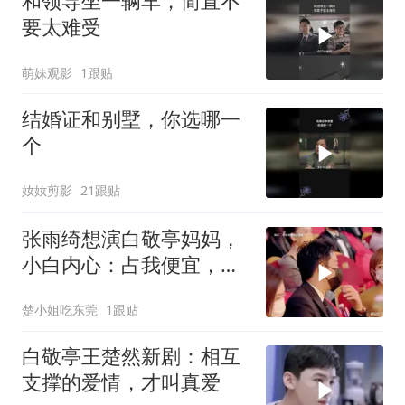
和领导坐一辆车，简直不
要太难受
萌妹观影
1跟贴
结婚证和别墅，你选哪一
个
奻奻剪影
21跟贴
张雨绮想演白敬亭妈妈，
小白内心：占我便宜，郭
京飞台下笑疯了
楚小姐吃东莞
1跟贴
白敬亭王楚然新剧：相互
支撑的爱情，才叫真爱