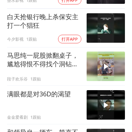
墨水影视
1跟贴
打开APP
白天抢银行晚上杀保安主
打一个猖狂
今夕影视
1跟贴
打开APP
马思纯一屁股掀翻桌子，
尴尬得恨不得找个洞钻进
去，龚俊张晚意笑疯
段子欢乐谷
1跟贴
满眼都是对36D的渴望
金金爱看剧
1跟贴