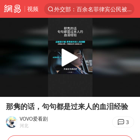
视频
外交部：百余名菲律宾公民被依法处理
7月份居民消费价格指数保持温和上涨
中使馆：重大涉诈逃犯檀某落网
台湾不是国家不存在“国格”
独闯南太行失联女子遗体已找到
哥伦比亚强震已致超20人死亡
哥伦比亚发生7.5级地震
00:00
00:39
上海将苏州河水强排至黄浦江
Play
Ent
full
中方：奉劝美方解除对古巴制裁封锁
那隽的话，句句都是过来人的血泪经验
“老戏骨”秦焰去世
VOVO爱看剧
3
河北
伊朗最高领袖将任命数名高级指挥官