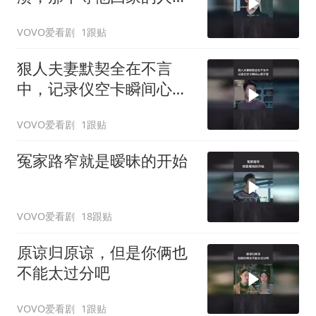
的不在了
VOVO爱看剧
1跟贴
狠人夫妻默契全在不言
中，记录仪空卡瞬间心照
不宣
VOVO爱看剧
1跟贴
冤家路窄就是暧昧的开始
VOVO爱看剧
18跟贴
原谅归原谅，但是你俩也
不能太过分吧
VOVO爱看剧
1跟贴