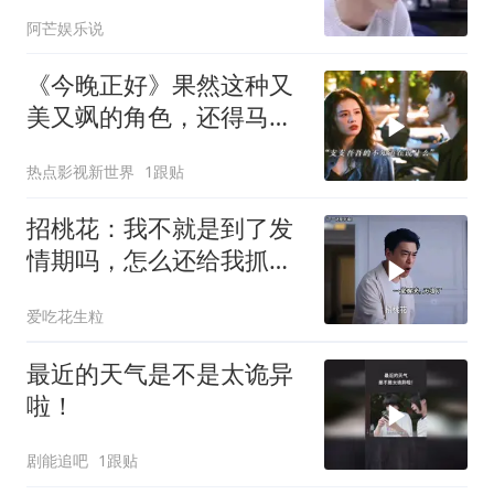
阿芒娱乐说
《今晚正好》果然这种又
美又飒的角色，还得马思
纯来演才行！
热点影视新世界
1跟贴
招桃花：我不就是到了发
情期吗，怎么还给我抓到
警局里去了
爱吃花生粒
最近的天气是不是太诡异
啦！
剧能追吧
1跟贴