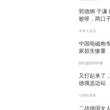
郭德纲 于谦
败呀，两口
市井大实话
中国电磁炮
家损失惨重
邮轮摄影师阿嗵
又打起来了
德俄选边站
小怪吃美食
二战德国女