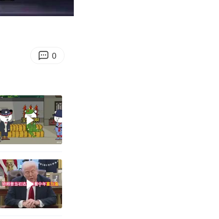
08:27
Enter
fullscreen
0