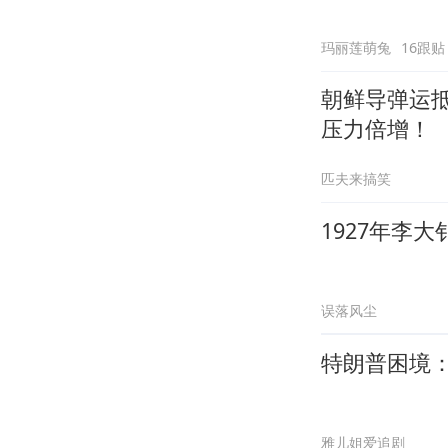
玛丽莲萌兔
16跟贴
朝鲜导弹运
压力倍增！
匹夫来搞笑
1927年李
误落风尘
特朗普困境
雅儿姐爱追剧