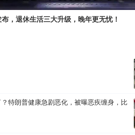
国乒连续两站无缘冠军
5万小车卖不动 微型代步车集体遇冷
发布，退休生活三大升级，晚年更无忧！
湖北启动重大气象灾害三级应急响应
白海豚路径图
周星驰妈妈现身香港首映礼
56岁刘奕君跟13岁女儿合跳
？
大疆错失宇树
从科技创新看开局起步的时与势
了？特朗普健康急剧恶化，被曝恶疾缠身，比