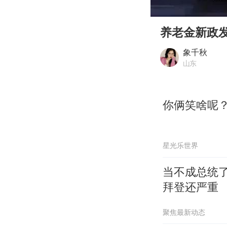
00:00
Play
养老金新政
象千秋
山东
你俩笑啥呢
星光乐世界
当不成总统
拜登还严重
聚焦最新动态