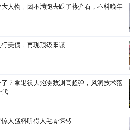
位大人物，因不满跑去跟了蒋介石，不料晚年
发行美债，再现顶级阳谋
子了？拿退役大炮凑数测高超弹，风洞技术落
一代
曝惊人猛料听得人毛骨悚然