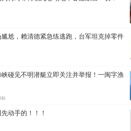
场尴尬，赖清德紧急练逃跑，台军坦克掉零件
海峡碰见不明潜艇立即关注并举报！一闽字渔
跟贴
网先动手的！！！