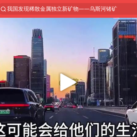
我国发现稀散金属独立新矿物——乌斯河锗矿
台风“白海豚”登陆 各地各部门全力应对
部分银行上调存款利率
小沈阳加盟《披荆斩棘》
新疆生产建设兵团生态环境局原局长被查
朱一龙的鼻子怎么了
上海暴雨已致多处积水
三预警齐发 11个省份有大到暴雨
上海地铁4条线路全线停运
上海鼓励居家办公
4.2平卫生间补漏注胶花1.55万