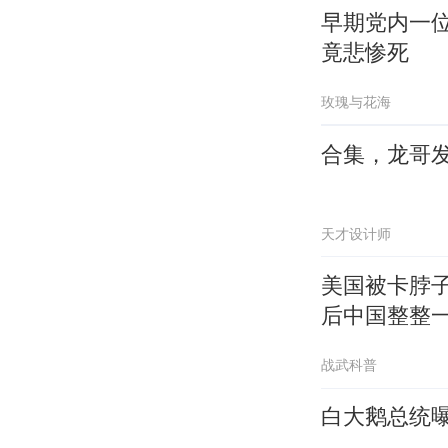
早期党内一
竟悲惨死
玫瑰与花海
合集，龙哥
天才设计师
美国被卡脖
后中国整整
战武科普
白大鹅总统