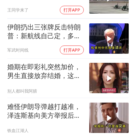
普这回真兜不住了
王同学来了
打开APP
伊朗扔出三张牌反击特朗
普：新航线自己定，多国
保证不参战，海峡不回战
军武时间线
打开APP
前状态
婚期在即彩礼突然加价，
男生直接放弃结婚，这件
事到底是谁不合理？
别人都叫我阿腈
难怪伊朗导弹越打越准，
泽连斯基向美方举报后，
特朗普宣布不打了
铁血江湖人