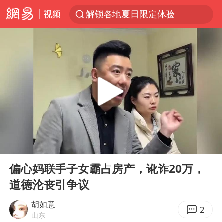
解锁各地夏日限定体验
视频
富婆带资进组给自己硬加60多场吻戏
酒店回应车内过夜被收150元
名创优品一次性内裤 颜面尽失
“六爷”挂一颗出场
金饰克价一夜涨回1300元
白海豚将正面袭击贯穿浙江
视频丨中国东方电气集团原党组副书记、董事宋致远被查
00:00
10:38
Play
Ent
梁家辉：到内地拍戏不是北上是回归
full
偏心妈联手子女霸占房产，讹诈20万，
牛津大学一纸声明甩不了锅
道德沦丧引争议
女主硬加吻戏短剧已下架
胡如意
2
山东
浙江台州《告全体市民书》