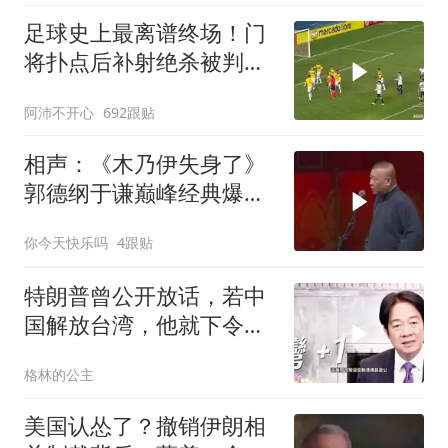
足球史上最离谱终场！门
将扑点后补射绝杀被判无
效
阿沛不开心
692跟贴
相声：《木乃伊失身了》
郭德纲于谦巅峰经典爆笑
相声太搞笑太逗了
你今天快乐吗
4跟贴
特朗普曾公开放话，若中
国解放台湾，他就下令轰
炸北京
格林的公主
美国认怂了？撤销伊朗相