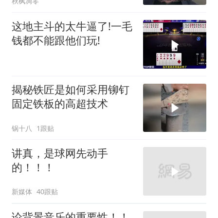
秋枫凋零
这地主斗的太牛逼了!一毛
钱都不能跟他们玩!
揭秘铁匠是如何采用铆钉
固定铁板的高超技术
锅十八
1跟贴
讲真，是球网先动手
的！！！
新媒体
40跟贴
论背景音乐的重要性！！