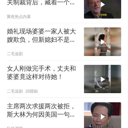
关制裁背后，藏着一个说
不出口的尴尬
聚焦热点内幕
婚礼现场婆婆一家人被大
嫂欺负，但新媳妇不是好
惹的！
二毛追剧
女人刚做完手术，丈夫和
婆婆竟这样对待她！
二毛追剧
20跟贴
主席两次求援两次被拒，
斯大林为何因美国一句话
态度大转弯？