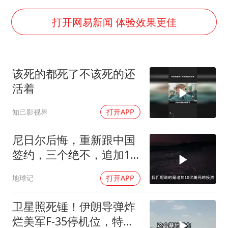
香港宏福苑火灾或由烟头引起
打开网易新闻 体验效果更佳
黄金创今年来最大单周涨幅
郑丽文：台湾从来没有“独立”过
该死的都死了不该死的还
网传《披荆斩棘2026》名单
活着
36岁男演员成景区NPC后人气爆棚
人民的健康、体质、幸福一脉相承
知己影视界
打开APP
尼日尔后悔，重新跟中国
签约，三个绝不，追加10
亿！
地球记
打开APP
卫星照死锤！伊朗导弹炸
烂美军F-35停机位，特朗