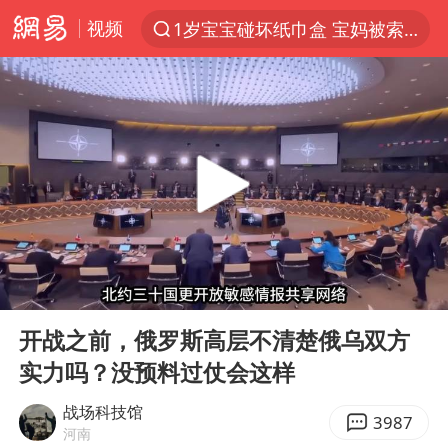
视频
1岁宝宝碰坏纸巾盒 宝妈被索赔924元
以“新”破局 首发经济点亮城市消费活力
Meta被判支付5.67亿美元
台风白海豚逼近 暴雨大暴雨来袭
47岁妈妈突然产女 26岁女儿：很震惊
阿根廷足协发文力挺因凡蒂诺
中国稀土盘中涨停
00:00
05:18
A股开盘：民爆、CPO等概念走强
Play
Ent
full
日本广岛民众举行游行反对政府行径
开战之前，俄罗斯高层不清楚俄乌双方
实力吗？没预料过仗会这样
21楼高空抛物嫌疑人被拘留
男子杀人后逃进深山21年活得像野人
战场科技馆
3987
河南