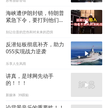
苏有朋影音馆
海峡遭伊朗封锁，特朗普
紧急下令，要打到他们承
受不住
别让往昔的悲伤和对未来的恐惧
反潜短板彻底补齐，助力
055实现战力逆袭
乐享人生风雨
讲真，是球网先动手
的！！！
新媒体
39跟贴
论背景音乐的重要性！！