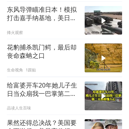
东风导弹瞄准日本！模拟
打击嘉手纳基地，美日敢
动武就挨打？
烽火观察
花豹捕杀凯门鳄，最后却
丧命森蚺之口
生命视角
1跟贴
给富婆开车20年她儿子生
日当众扇我一巴掌第二天
我看懂人心
品读人生百味
果然还得总决战？美国要