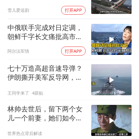
雪儿爱追剧
打开APP
中俄联手完成对日定调，
朝鲜千字长文痛批高市，
就差李在明没动静
阿尔法军情
打开APP
七十万造高超音速导弹？
伊朗撕开美军反导网，炸
出中国工业底牌
王同学来了
4跟贴
林帅去世后，留下两个女
儿一个前妻，她们如今过
的怎么样？
世界热点背后解读