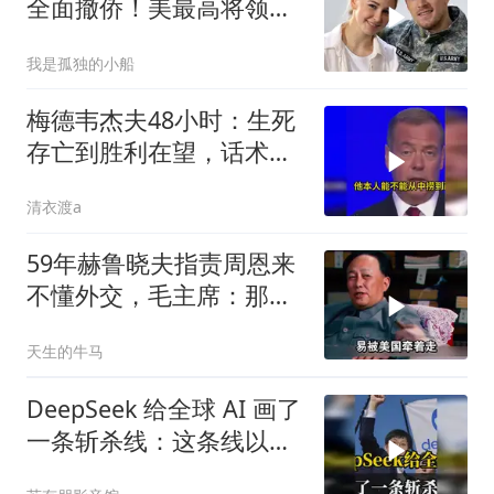
全面撤侨！美最高将领：
决战伊朗随时能打
我是孤独的小船
梅德韦杰夫48小时：生死
存亡到胜利在望，话术变
现实不变
清衣渡a
59年赫鲁晓夫指责周恩来
不懂外交，毛主席：那我
也送你一顶帽子
天生的牛马
DeepSeek 给全球 AI 画了
一条斩杀线：这条线以下
的，趁早都别干了！