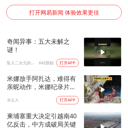
日韩股市高开跳水 SK海力士下挫转跌
台风白海豚最新路径研判来了
打开网易新闻 体验效果更佳
OpenAI为免费用户升级GPT-5.6 Luna
船舶避风项目停工 多地全力防台风
奇闻异事：五大未解之
我国编制完成新版全月地质图
谜！
“深圳地面沉降致车辆损坏”不实
坠入二次元的海洋
642跟贴
打开APP
男子结婚8年发现3个女儿均非亲生
奋进开新局 实干挑大梁
米娜放手阿扎达，难得有
亲昵动作，米娜纪录片
3513
水云人
打开APP
柬埔寨重大决定引越南40
亿反击，中方成破局关键