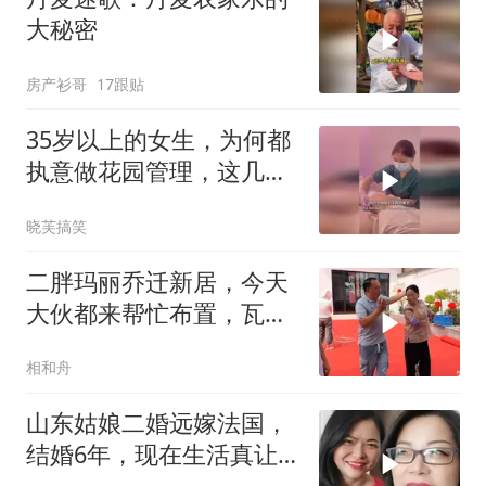
大秘密
房产衫哥
17跟贴
35岁以上的女生，为何都
执意做花园管理，这几点
才是真相
晓芙搞笑
二胖玛丽乔迁新居，今天
大伙都来帮忙布置，瓦梦
村长亲自指导排练
相和舟
山东姑娘二婚远嫁法国，
结婚6年，现在生活真让
人羡慕！