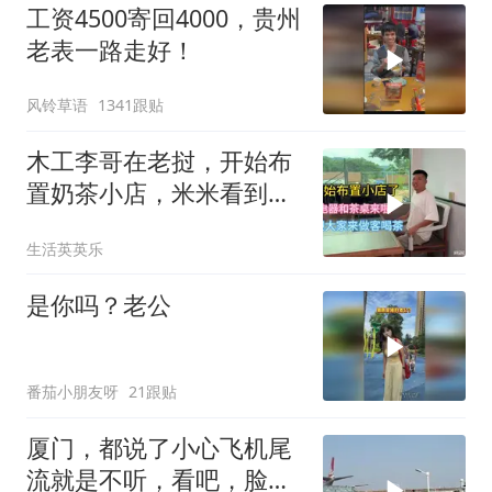
工资4500寄回4000，贵州
老表一路走好！
风铃草语
1341跟贴
木工李哥在老挝，开始布
置奶茶小店，米米看到会
不会后悔
生活英英乐
是你吗？老公
番茄小朋友呀
21跟贴
厦门，都说了小心飞机尾
流就是不听，看吧，脸都