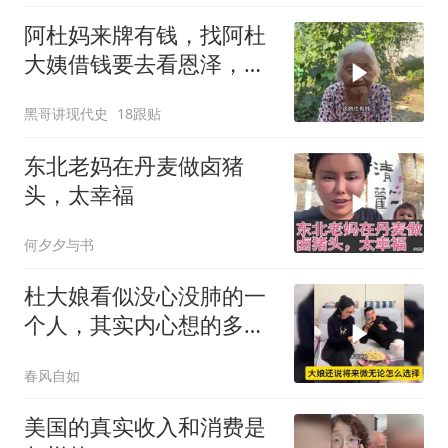
阿杜妈来牌有钱，找阿杜
大姨借钱要去看恩泽，看
阿杜大姨怎么收拾她
黑哥讲现代史
18跟贴
东北老妈在丹麦做卤猪
头，太幸福
何夕夕与书
杜大娘看似没心没肺的一
个人，其实内心想的多，
比谁都明白！
春风自如
美国的真实收入和消费是