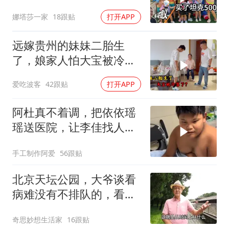
我奋斗的意义！
娜塔莎一家
18跟贴
打开APP
远嫁贵州的妹妹二胎生
了，娘家人怕大宝被冷
落，买礼物讨欢喜
爱吃波客
42跟贴
打开APP
阿杜真不着调，把依依瑶
瑶送医院，让李佳找人看
孩子吧！
手工制作阿爱
56跟贴
北京天坛公园，大爷谈看
病难没有不排队的，看个
腰疼上下楼来回跑
奇思妙想生活家
16跟贴