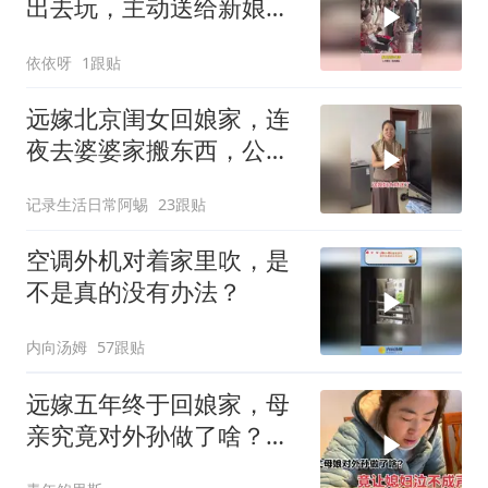
出去玩，主动送给新娘包
包
依依呀
1跟贴
远嫁北京闺女回娘家，连
夜去婆婆家搬东西，公公
笑她像贼
记录生活日常阿蜴
23跟贴
空调外机对着家里吹，是
不是真的没有办法？
内向汤姆
57跟贴
远嫁五年终于回娘家，母
亲究竟对外孙做了啥？让
女儿哭的泣不成声