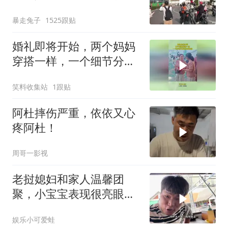
打肿了
暴走兔子
1525跟贴
婚礼即将开始，两个妈妈
穿搭一样，一个细节分清
婆婆和妈妈
笑料收集站
1跟贴
阿杜摔伤严重，依依又心
疼阿杜！
周哥一影视
老挝媳妇和家人温馨团
聚，小宝宝表现很亮眼，
丈母娘梦想成真了！
娱乐小可爱蛙