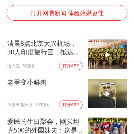
手机真会“偷听”我们说话吗
打开网易新闻 体验效果更佳
轰-6K到底是不是战略轰炸机
“皋”在低处
面对面丨蔡磊：与渐冻症抗争 纵使不敌 也不屈服
清晨8点北京大兴机场，
30人印度旅行团，抵达，
5万小车卖不动 微型代步车集体遇冷
坦言不愿再返程！
加沙约14万栋建筑被完全摧毁
悟人性
80跟贴
打开APP
从科技创新看开局起步的时与势
老登变小鲜肉
神兽出逃日记
195跟贴
打开APP
爱民的生日聚会，刚买坦
克500的外国妹夫：这是