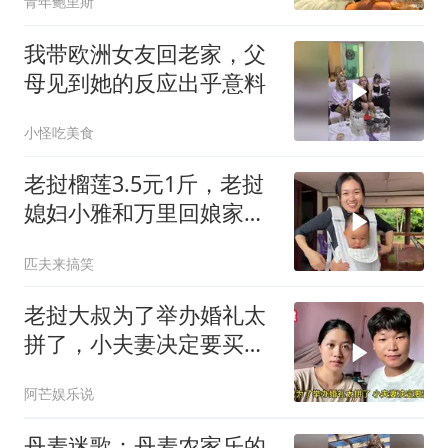
青年鲍里斯
我带欧洲女友回老家，父
母见到她的反应出乎意料
小怪吃美食
老挝榴莲3.5元1斤，老挝
媳妇小雅和万里回娘家实
现榴莲自由
匹夫来搞笑
老挝大叔为了举办婚礼太
拼了，小夫妻决定要买
车，丈母娘不敢相信
阿芒娱乐说
丹麦迷歌：丹麦农家乐的