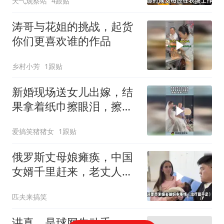
天气观察站
4跟贴
涛哥与花姐的挑战，起货
你们更喜欢谁的作品
乡村小芳
1跟贴
新婚现场送女儿出嫁，结
果拿着纸巾擦眼泪，擦到
了新娘口红上！
爱搞笑猪猪女
1跟贴
俄罗斯丈母娘瘫痪，中国
女婿千里赶来，老丈人感
动不已!
匹夫来搞笑
讲真，是球网先动手