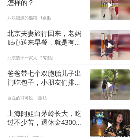
怎样的？
八块腹肌的熊猫
1跟贴
北京夫妻旅行回来，老妈
贴心送来早餐，就是有点
糊
北京魁子一家人
25跟贴
爸爸带七个双胞胎儿子出
门吃包子，小朋友们排队
整齐快乐出行真棒
自在的可可说
1跟贴
上海阿姐白茅岭长大，吃
过不少苦，退休金4300
元，全交给母亲