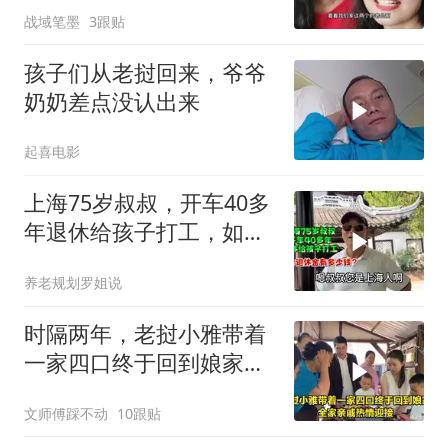
战域笔墨
3跟贴
孩子们从老挝回来，爷爷
奶奶差点没认出来
起喜电影
上海75岁叔叔，开车40多
年退休给孩子打工，如今
退休金有多少钱？
养老规划罗姐说
时隔两年，老挝小雅带着
一家四口终于回到娘家，
全家亲戚热情迎接
文师傅踩不动
10跟贴