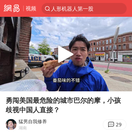
人形机器人第一股
视频
台风“白海豚”登陆 各地各部门全力应对
多地银行上调存款利率
上海地铁4条线路全线停运
4.2平卫生间补漏注胶花1.55万
白海豚路径图
宇树申购 中一签有望赚20万元
今日有3只新股申购
00:00
08:54
Play
Ent
武汉3名城管协管员殴打摊主被刑拘
full
勇闯美国最危险的城市巴尔的摩，小孩
白海豚可深入内陆制造大范围风雨
歧视中国人直接？
NBA传奇教练老尼尔森去世
猛男自我修养
29
男子结婚8年3个女儿都不是亲生
湖南