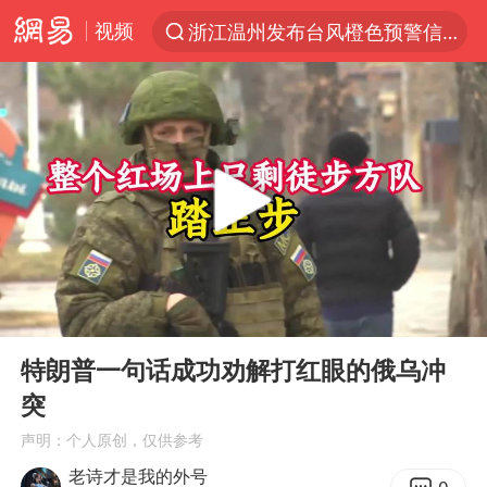
视频
浙江温州发布台风橙色预警信号
解锁各地夏日限定体验
白海豚将正面袭击贯穿浙江
男童模仿奥特曼从高处跳下致骨折
名创优品一次性内裤 颜面尽失
视频丨中国东方电气集团原党组副书记、董事宋致远被查
香港宏福苑火灾或由烟头引起
00:00
09:05
实时追踪台风白海豚
Play
Ent
full
浙江台州《告全体市民书》
特朗普一句话成功劝解打红眼的俄乌冲
突
女主硬加吻戏短剧已下架
声明：个人原创，仅供参考
上海多家景点临时闭园或调整运营时间
老诗才是我的外号