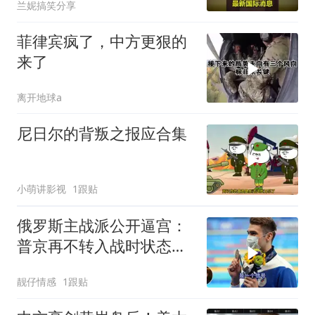
兰妮搞笑分享
菲律宾疯了，中方更狠的
来了
离开地球a
尼日尔的背叛之报应合集
小萌讲影视
1跟贴
俄罗斯主战派公开逼宫：
普京再不转入战时状态，
我们就自己动手
靓仔情感
1跟贴