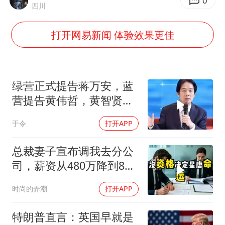
郑丽文：台湾从来没有“独立”过
0
四川
董璇小酒窝朵朵为佟丽娅庆生
打开网易新闻 体验效果更佳
媒体：“内容由AI生成”不是免责盾牌
多个明星演唱会取消
西贝创始人贾国龙押注鲜羊赛道
绿营正式提告蒋万安，蓝
女儿为争财产堵门阻挠父亲出殡
营提告黄伟哲，黄智贤不
装了？
美国AI开始攻击真人了
于令
打开APP
人民的健康、体质、幸福一脉相承
总裁妻子宣布调我去分公
司，薪资从480万降到8
万，我递交辞呈
时尚的弄潮
打开APP
特朗普直言：英国早就是