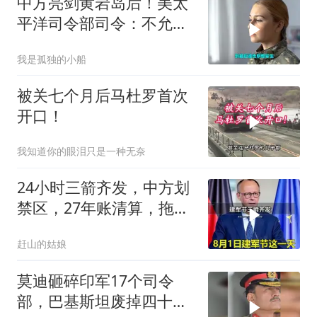
中方亮剑黄岩岛后！美太
平洋司令部司令：不允许
任何国家主宰印太
我是孤独的小船
被关七个月后马杜罗首次
开口！
我知道你的眼泪只是一种无奈
24小时三箭齐发，中方划
禁区，27年账清算，拖船
问题公开
赶山的姑娘
莫迪砸碎印军17个司令
部，巴基斯坦废掉四十年