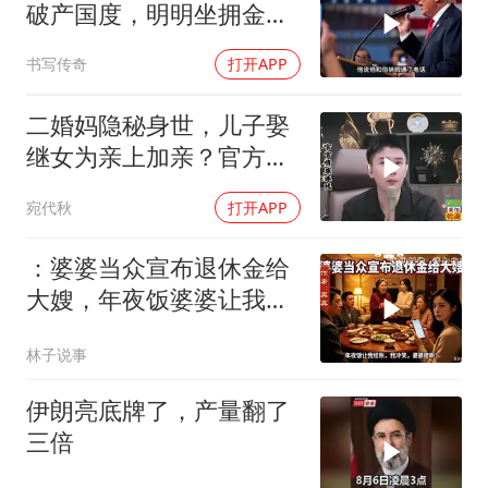
破产国度，明明坐拥金
山，却偏偏无动于衷
书写传奇
打开APP
二婚妈隐秘身世，儿子娶
继女为亲上加亲？官方怒
批！
宛代秋
打开APP
：婆婆当众宣布退休金给
大嫂，年夜饭婆婆让我结
账，我冷笑，婆婆傻眼
林子说事
伊朗亮底牌了，产量翻了
三倍