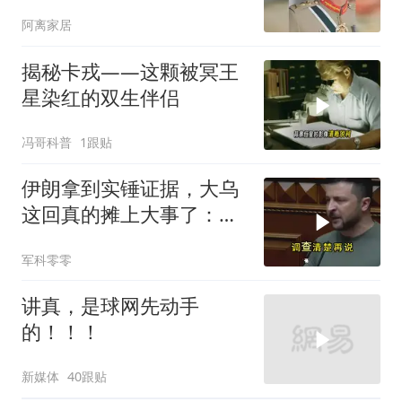
旧制，南亚两个死敌同时
阿离家居
变天
揭秘卡戎——这颗被冥王
星染红的双生伴侣
冯哥科普
1跟贴
伊朗拿到实锤证据，大乌
这回真的摊上大事了：私
下致电求和
军科零零
讲真，是球网先动手
的！！！
新媒体
40跟贴