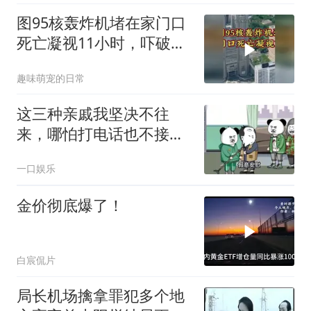
图95核轰炸机堵在家门口
死亡凝视11小时，吓破胆
的日本多绝望？
趣味萌宠的日常
这三种亲戚我坚决不往
来，哪怕打电话也不接，
断交！
一口娱乐
金价彻底爆了！
白宸侃片
局长机场擒拿罪犯多个地