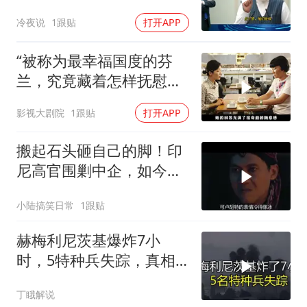
没搞利索，六代机标签先
冷夜说
1跟贴
打开APP
贴上了，欧洲还排着队求
合作
“被称为最幸福国度的芬
兰，究竟藏着怎样抚慰人
心的烟火气
影视大剧院
1跟贴
打开APP
搬起石头砸自己的脚！印
尼高官围剿中企，如今烂
摊子没人收
小陆搞笑日常
1跟贴
赫梅利尼茨基爆炸7小
时，5特种兵失踪，真相
远超想象
丁睋解说