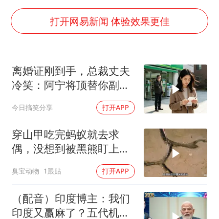
宇树科技中一签需缴款7.54万元
国防部：中国军队坚决反制任何闹海挑衅图谋
打开网易新闻 体验效果更佳
陈幸同晋级WTT横滨冠军赛8强
百花奖开幕式
离婚证刚到手，总裁丈夫
两名乘客在飞机上因调节座椅起冲突
冷笑：阿宁将顶替你副总
女儿为争财产堵门阻挠父亲出殡
之位，我应好
今日搞笑分享
打开APP
夯实基础开新局
穿山甲吃完蚂蚁就去求
偶，没想到被黑熊盯上
了！
臭宝动物
1跟贴
打开APP
（配音）印度博主：我们
印度又赢麻了？五代机还