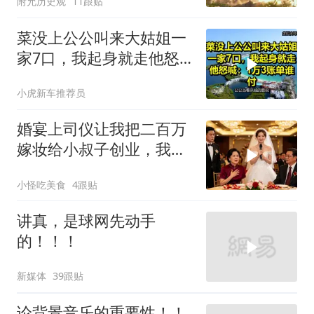
附允历史观
11跟贴
菜没上公公叫来大姑姐一
家7口，我起身就走他怒
喊：1万3账单谁付
小虎新车推荐员
婚宴上司仪让我把二百万
嫁妆给小叔子创业，我一
句话气晕婆婆
小怪吃美食
4跟贴
讲真，是球网先动手
的！！！
新媒体
39跟贴
论背景音乐的重要性！！