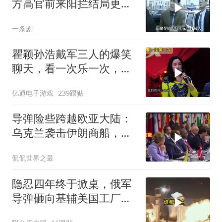
方高官前来阳拦结局更引
出惊天警匪大战
一条剧
瞿颖孙浩戴军三人的爆笑
聊天，看一次乐一次，根
本停不下来！
亿通电子游戏
239跟贴
导弹险些跨越欧亚大陆：
乌克兰袭击伊朗商船，差
点引爆两场战争的“连环
侃侃世界之最
雷”
隐忍四年终于掀桌，俄军
导弹砸向基辅美国工厂，
背后这步棋太狠了