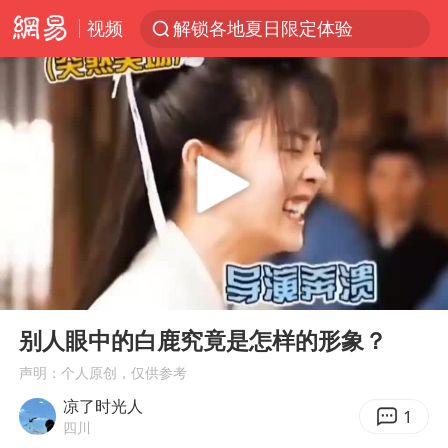
视频
解锁各地夏日限定体验
西湖突现狂风暴雨 游客瞬间被浇透
男童模仿奥特曼从高处跳下致骨折
富婆带资进组给自己硬加60多场吻戏
河南重大刑事案嫌疑人落网
黄金创今年来最大单周涨幅
名创优品一次性内裤 颜面尽失
00:00
00:26
视频丨中国东方电气集团原党组副书记、董事宋致远被查
Play
Ent
full
金饰克价一夜涨回1300元
别人眼中的白鹿究竟是怎样的形象？
梁家辉：到内地拍戏不是北上是回归
声明：个人原创，仅供参考
凉了时光人
白海豚将正面袭击贯穿浙江
1
四川