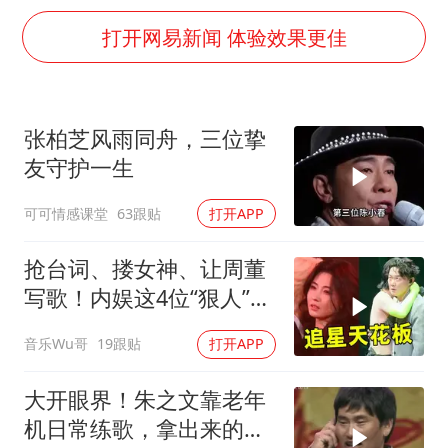
酒店回应车内过夜被收150元
打开网易新闻 体验效果更佳
网传《披荆斩棘2026》名单
牛津大学一纸声明甩不了锅
女主硬加吻戏短剧已下架
张柏芝风雨同舟，三位挚
香港宏福苑火灾或由烟头引起
友守护一生
浙江台州《告全体市民书》
可可情感课堂
63跟贴
打开APP
人民的健康、体质、幸福一脉相承
抢台词、搂女神、让周董
写歌！内娱这4位“狠人”，
硬是把追星玩成了爽文
音乐Wu哥
19跟贴
打开APP
大开眼界！朱之文靠老年
机日常练歌，拿出来的瞬